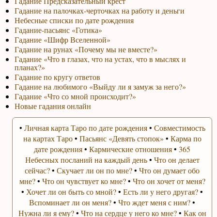
Гадание Предсказательный крест
Гадание на палочках-черточках на работу и деньги
Небесные списки по дате рождения
Гадание-пасьянс «Готика»
Гадание «Шифр Вселенной»
Гадание на рунах «Почему мы не вместе?»
Гадание «Что в глазах, что на устах, что в мыслях и
планах?»
Гадание по кругу ответов
Гадание на любимого «Выйду ли я замуж за него?»
Гадание «Что со мной происходит?»
Новые гадания онлайн
•
Личная карта Таро по дате рождения
•
Совместимость
на картах Таро
•
Пасьянс «Девять стопок»
•
Карма по
дате рождения
•
Кармические отношения
•
365
Небесных посланий на каждый день
•
Что он делает
сейчас?
•
Скучает ли он по мне?
•
Что он думает обо
мне?
•
Что он чувствует ко мне?
•
Что он хочет от меня?
•
Хочет ли он быть со мной?
•
Есть ли у него другая?
•
Вспоминает ли он меня?
•
Что ждет меня с ним?
•
Нужна ли я ему?
•
Что на сердце у него ко мне?
•
Как он