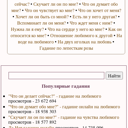
сейчас?
•
Скучает ли он по мне?
•
Что он думает обо
мне?
•
Что он чувствует ко мне?
•
Что он хочет от меня?
•
Хочет ли он быть со мной?
•
Есть ли у него другая?
•
Вспоминает ли он меня?
•
Что ждет меня с ним?
•
Нужна ли я ему?
•
Что на сердце у него ко мне?
•
Как он
относится ко мне?
•
Отношение любимого к другой
•
На
воде на любимого
•
На двух иголках на любовь
•
Гадание по лепесткам розы
Популярные гадания
"Что он делает сейчас?" - гадание на любимого
просмотров - 23 672 694
"Что он думает обо мне?" - гадание онлайн на любимого
просмотров - 18 938 303
"Скучает ли он по мне?" - гадание на чувства любимого
просмотров - 18 577 892
Да-Нет гадание онлайн
просмотров - 14 735 096