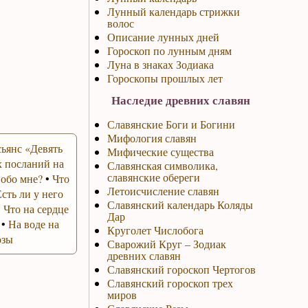
Лунный календарь стрижки
волос
Описание лунных дней
Гороскоп по лунным дням
Луна в знаках Зодиака
Гороскопы прошлых лет
Наследие древних славян
Славянские Боги и Богини
Мифология славян
ьянс «Девять
Мифические существа
 посланий на
Славянская символика,
славянские обереги
 обо мне?
•
Что
Летоисчисление славян
Есть ли у него
Славянский календарь Коляды
•
Что на сердце
Дар
•
На воде на
Круголет Числобога
озы
Сварожий Круг – Зодиак
древних славян
Славянский гороскоп Чертогов
Славянский гороскоп трех
миров