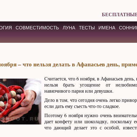
БЕСПЛАТНЫЕ
ОГИЯ
СОВМЕСТИМОСТЬ
ЛУНА
ТЕСТЫ
ИМЕНА
СОННИ
ноября – что нельзя делать в Афанасьев день, прим
Считается, что 6 ноября, в Афанасьев день, 
нельзя брать угощение от нелюбим
навязчивого парня или девушки.
Дело в том, что сегодня очень легко приво
если дать ему съесть что-то сладкое.
Поэтому 6 ноября нужно очень внимательн
дает конфету или шоколадку, поскольку ес
что дающий делает это с особой, извест