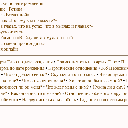
ски по дате рождения
янс «Готика»
фр Вселенной»
унах «Почему мы не вместе?»
в глазах, что на устах, что в мыслях и планах?»
ругу ответов
юбимого «Выйду ли я замуж за него?»
 со мной происходит?»
я онлайн
рта Таро по дате рождения
•
Совместимость на картах Таро
•
Пас
арма по дате рождения
•
Кармические отношения
•
365 Небесных
•
Что он делает сейчас?
•
Скучает ли он по мне?
•
Что он думает
т ко мне?
•
Что он хочет от меня?
•
Хочет ли он быть со мной?
•
поминает ли он меня?
•
Что ждет меня с ним?
•
Нужна ли я ему?
мне?
•
Как он относится ко мне?
•
Отношение любимого к другой
любимого
•
На двух иголках на любовь
•
Гадание по лепесткам р