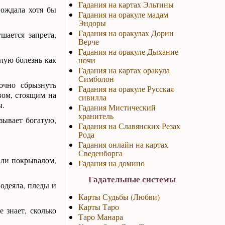
Гадания на картах Эльтины
вождала хотя бы
Гадания на оракуле мадам
Эндоры
Гадания на оракулах Дорин
шается запрета,
Верче
Гадания на оракуле Дыхание
елую болезнь как
ночи
Гадания на картах оракула
Симболон
очно сбрызнуть
Гадания на оракуле Русская
евом, стоящим на
сивилла
ы.
Гадания Мистический
хранитель
азывает богатую,
Гадания на Славянских Резах
Рода
Гадания онлайн на картах
Сведенборга
или покрывалом,
Гадания на домино
.
Гадательные системы
 одеяла, пледы и
Карты Судьбы (Любви)
Карты Таро
 знает, сколько
Таро Манара