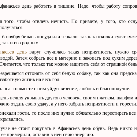
фанасьев день работать в тишине. Надо, чтобы работу сопро
я того, чтобы отвлечь нечисть. По примете, у того, кто ослу
получаться.
 6 ноября билась посуда или зеркало, так как осколки сулят тяж
, так и его родным.
насьев день
вдруг случилась такая неприятность, нужно ср
 водой. Затем собрать все в материю и закопать под сухим дер
 Считается, что только так можно защитить себя от страшной бед
азрешается отгонять от себя белую собаку, так как она предск
ззаботную жизнь на весь год.
 пса, то вместе с ним уйдут везение, любовь и благополучие.
ень нельзя укрывать другого человека своим платком, шарфом 
жно отдать свою удачу, а у него забрать неприятности и горести
риехали гости, то после них нужно обязательно перестирать все
укрывались.
чае не стоит покупать в Афанасьев день обувь. Ведь никто не
о ее примерили, оставив в ней свою энергию.