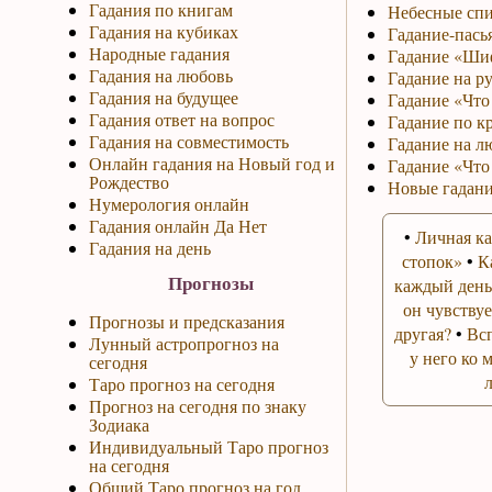
Гадания по книгам
Небесные спи
Гадания на кубиках
Гадание-пась
Народные гадания
Гадание «Ши
Гадания на любовь
Гадание на р
Гадания на будущее
Гадание «Что 
Гадания ответ на вопрос
Гадание по к
Гадания на совместимость
Гадание на л
Онлайн гадания на Новый год и
Гадание «Что
Рождество
Новые гадани
Нумерология онлайн
Гадания онлайн Да Нет
•
Личная ка
Гадания на день
стопок»
•
К
Прогнозы
каждый день
он чувствуе
Прогнозы и предсказания
другая?
•
Вс
Лунный астропрогноз на
у него ко 
сегодня
Таро прогноз на сегодня
Прогноз на сегодня по знаку
Зодиака
Индивидуальный Таро прогноз
на сегодня
Общий Таро прогноз на год