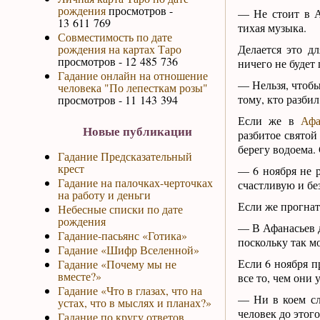
рождения
просмотров -
— Не стоит в А
13 611 769
тихая музыка.
Совместимость по дате
рождения на картах Таро
Делается это дл
просмотров - 12 485 736
ничего не будет 
Гадание онлайн на отношение
— Нельзя, чтобы
человека "По лепесткам розы"
тому, кто разбил
просмотров - 11 143 394
Если же в
Афа
Новые публикации
разбитое святой
берегу водоема.
Гадание Предсказательный
крест
— 6 ноября не р
Гадание на палочках-черточках
счастливую и бе
на работу и деньги
Если же прогнать
Небесные списки по дате
рождения
— В Афанасьев д
Гадание-пасьянс «Готика»
поскольку так мо
Гадание «Шифр Вселенной»
Если 6 ноября п
Гадание «Почему мы не
вместе?»
все то, чем они 
Гадание «Что в глазах, что на
— Ни в коем слу
устах, что в мыслях и планах?»
человек до этог
Гадание по кругу ответов