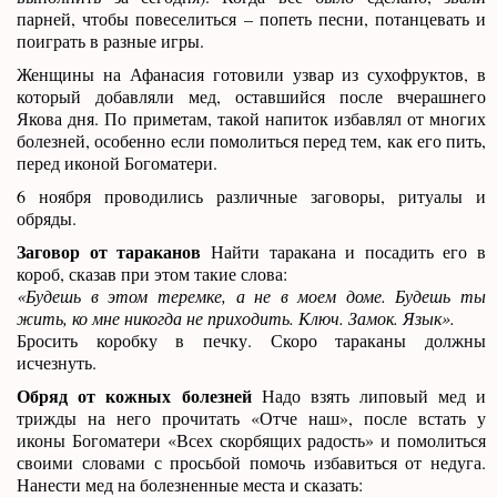
парней, чтобы повеселиться – попеть песни, потанцевать и
поиграть в разные игры.
Женщины на Афанасия готовили узвар из сухофруктов, в
который добавляли мед, оставшийся после вчерашнего
Якова дня. По приметам, такой напиток избавлял от многих
болезней, особенно если помолиться перед тем, как его пить,
перед иконой Богоматери.
6 ноября проводились различные заговоры, ритуалы и
обряды.
Заговор от тараканов
Найти таракана и посадить его в
короб, сказав при этом такие слова:
«Будешь в этом теремке, а не в моем доме. Будешь ты
жить, ко мне никогда не приходить. Ключ. Замок. Язык».
Бросить коробку в печку. Скоро тараканы должны
исчезнуть.
Обряд от кожных болезней
Надо взять липовый мед и
трижды на него прочитать «Отче наш», после встать у
иконы Богоматери «Всех скорбящих радость» и помолиться
своими словами с просьбой помочь избавиться от недуга.
Нанести мед на болезненные места и сказать: