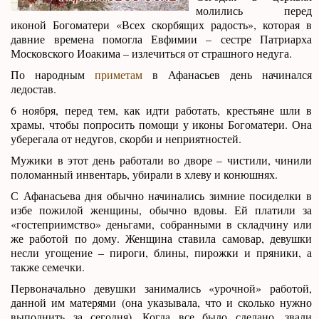
молились перед
иконой Богоматери «Всех скорбящих радость», которая в
давние времена помогла Евфимии – сестре Патриарха
Московского Иоакима – излечиться от страшного недуга.
По народным
приметам
в Афанасьев день начинался
ледостав.
6 ноября, перед тем, как идти работать, крестьяне шли в
храмы, чтобы попросить помощи у иконы Богоматери. Она
уберегала от недугов, скорби и неприятностей.
Мужики в этот день работали во дворе – чистили, чинили
поломанный инвентарь, убирали в хлеву и конюшнях.
С Афанасьева дня обычно начинались зимние посиделки в
избе пожилой женщины, обычно вдовы. Ей платили за
«гостеприимство» деньгами, собранными в складчину или
же работой по дому. Женщина ставила самовар, девушки
несли угощение – пироги, блины, пирожки и пряники, а
также семечки.
Первоначально девушки занимались «урочной» работой,
данной им матерями (она указывала, что и сколько нужно
выполнить за сегодня). Когда все было сделано, звали