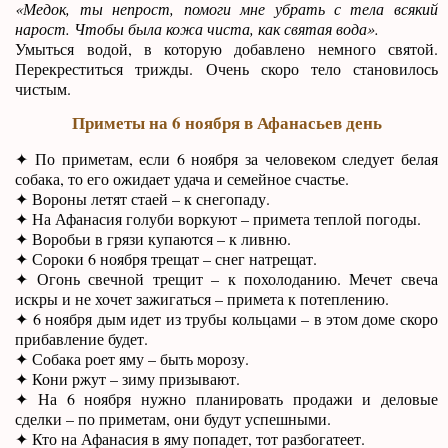
«Медок, ты непрост, помоги мне убрать с тела всякий
нарост. Чтобы была кожа чиста, как святая вода».
Умыться водой, в которую добавлено немного святой.
Перекреститься трижды. Очень скоро тело становилось
чистым.
Приметы на 6 ноября в Афанасьев день
✦ По приметам, если 6 ноября за человеком следует белая
собака, то его ожидает удача и семейное счастье.
✦ Вороны летят стаей – к снегопаду.
✦ На Афанасия голуби воркуют – примета теплой погоды.
✦ Воробьи в грязи купаются – к ливню.
✦ Сороки 6 ноября трещат – снег натрещат.
✦ Огонь свечной трещит – к похолоданию. Мечет свеча
искры и не хочет зажигаться – примета к потеплению.
✦ 6 ноября дым идет из трубы кольцами – в этом доме скоро
прибавление будет.
✦ Собака роет яму – быть морозу.
✦ Кони ржут – зиму призывают.
✦ На 6 ноября нужно планировать продажи и деловые
сделки – по приметам, они будут успешными.
✦ Кто на Афанасия в яму попадет, тот разбогатеет.