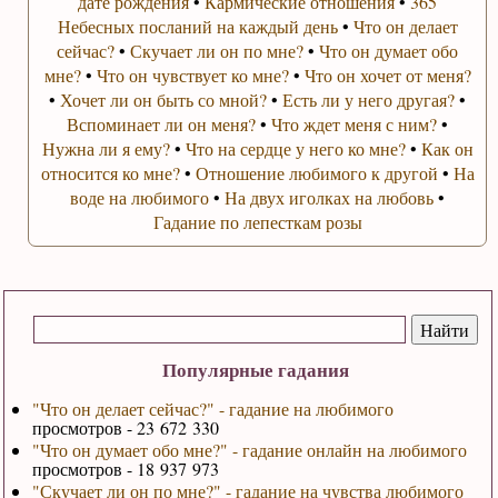
дате рождения
•
Кармические отношения
•
365
Небесных посланий на каждый день
•
Что он делает
сейчас?
•
Скучает ли он по мне?
•
Что он думает обо
мне?
•
Что он чувствует ко мне?
•
Что он хочет от меня?
•
Хочет ли он быть со мной?
•
Есть ли у него другая?
•
Вспоминает ли он меня?
•
Что ждет меня с ним?
•
Нужна ли я ему?
•
Что на сердце у него ко мне?
•
Как он
относится ко мне?
•
Отношение любимого к другой
•
На
воде на любимого
•
На двух иголках на любовь
•
Гадание по лепесткам розы
Популярные гадания
"Что он делает сейчас?" - гадание на любимого
просмотров - 23 672 330
"Что он думает обо мне?" - гадание онлайн на любимого
просмотров - 18 937 973
"Скучает ли он по мне?" - гадание на чувства любимого