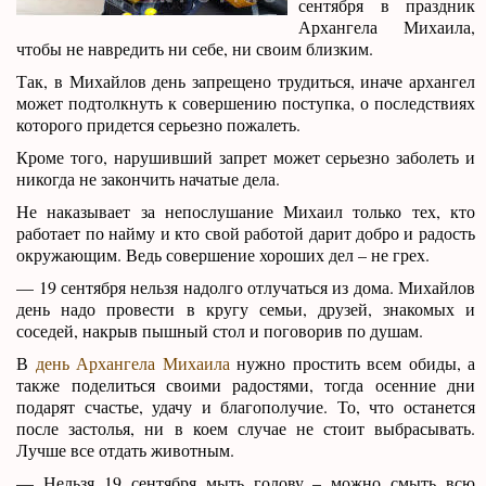
сентября в праздник
Архангела Михаила,
чтобы не навредить ни себе, ни своим близким.
Так, в Михайлов день запрещено трудиться, иначе архангел
может подтолкнуть к совершению поступка, о последствиях
которого придется серьезно пожалеть.
Кроме того, нарушивший запрет может серьезно заболеть и
никогда не закончить начатые дела.
Не наказывает за непослушание Михаил только тех, кто
работает по найму и кто свой работой дарит добро и радость
окружающим. Ведь совершение хороших дел – не грех.
— 19 сентября нельзя надолго отлучаться из дома. Михайлов
день надо провести в кругу семьи, друзей, знакомых и
соседей, накрыв пышный стол и поговорив по душам.
В
день Архангела Михаила
нужно простить всем обиды, а
также поделиться своими радостями, тогда осенние дни
подарят счастье, удачу и благополучие. То, что останется
после застолья, ни в коем случае не стоит выбрасывать.
Лучше все отдать животным.
— Нельзя 19 сентября мыть голову – можно смыть всю