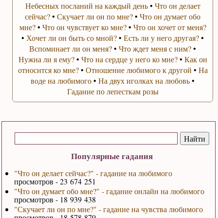
Небесных посланий на каждый день
•
Что он делает
сейчас?
•
Скучает ли он по мне?
•
Что он думает обо
мне?
•
Что он чувствует ко мне?
•
Что он хочет от меня?
•
Хочет ли он быть со мной?
•
Есть ли у него другая?
•
Вспоминает ли он меня?
•
Что ждет меня с ним?
•
Нужна ли я ему?
•
Что на сердце у него ко мне?
•
Как он
относится ко мне?
•
Отношение любимого к другой
•
На
воде на любимого
•
На двух иголках на любовь
•
Гадание по лепесткам розы
Популярные гадания
"Что он делает сейчас?" - гадание на любимого
просмотров - 23 674 251
"Что он думает обо мне?" - гадание онлайн на любимого
просмотров - 18 939 438
"Скучает ли он по мне?" - гадание на чувства любимого
просмотров - 18 578 879