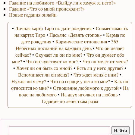
Гадание на любимого «Выйду ли я замуж за него?»
Гадание «Что со мной происходит?»
Новые гадания онлайн
•
Личная карта Таро по дате рождения
•
Совместимость
на картах Таро
•
Пасьянс «Девять стопок»
•
Карма по
дате рождения
•
Кармические отношения
•
365
Небесных посланий на каждый день
•
Что он делает
сейчас?
•
Скучает ли он по мне?
•
Что он думает обо
мне?
•
Что он чувствует ко мне?
•
Что он хочет от меня?
•
Хочет ли он быть со мной?
•
Есть ли у него другая?
•
Вспоминает ли он меня?
•
Что ждет меня с ним?
•
Нужна ли я ему?
•
Что на сердце у него ко мне?
•
Как он
относится ко мне?
•
Отношение любимого к другой
•
На
воде на любимого
•
На двух иголках на любовь
•
Гадание по лепесткам розы