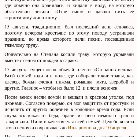
где обычно она хранилась, и кидали в воду, на которую
обязательно читали «Отче наш» и давали пить ее
строптивому животному.
15 августа, традиционно, был последний день сенокоса,
поэтому вечером крестьяне по этому поводу устраивали
праздник, во время которого пели песни, посвященные
тяжелому труду.
Обязательно на Степана косили траву, которую укрывали
вместе с сеном от дождей в сараях.
15 августа существовал обычай плести «Степанов венок».
Всей семьей ходили в поле, где собирали такие травы, как
клевер, божьи слезки, пижма, ромашка, мята, зверобой и
другие. Главное – чтобы их было 12, и плели веночек.
После венок несли домой и вешали в красном уголке, под
иконами. Согласно поверью, он мог защитить от простуды и
исцелить от других болезней в холодное время года. Если
случалась какая-то беда, брали из него немного трав и
заваривали. Пили в качестве чая всей семьей. Целебная сила
этого веночка сохранялась до
Илларионова дня 10 апреля
.
На Степана, 15 августа, читали заговоры на