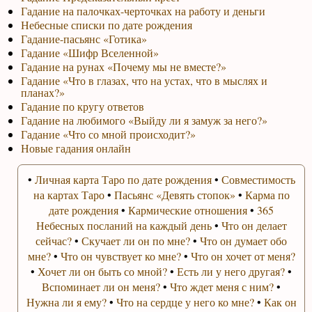
Гадание на палочках-черточках на работу и деньги
Небесные списки по дате рождения
Гадание-пасьянс «Готика»
Гадание «Шифр Вселенной»
Гадание на рунах «Почему мы не вместе?»
Гадание «Что в глазах, что на устах, что в мыслях и
планах?»
Гадание по кругу ответов
Гадание на любимого «Выйду ли я замуж за него?»
Гадание «Что со мной происходит?»
Новые гадания онлайн
•
Личная карта Таро по дате рождения
•
Совместимость
на картах Таро
•
Пасьянс «Девять стопок»
•
Карма по
дате рождения
•
Кармические отношения
•
365
Небесных посланий на каждый день
•
Что он делает
сейчас?
•
Скучает ли он по мне?
•
Что он думает обо
мне?
•
Что он чувствует ко мне?
•
Что он хочет от меня?
•
Хочет ли он быть со мной?
•
Есть ли у него другая?
•
Вспоминает ли он меня?
•
Что ждет меня с ним?
•
Нужна ли я ему?
•
Что на сердце у него ко мне?
•
Как он