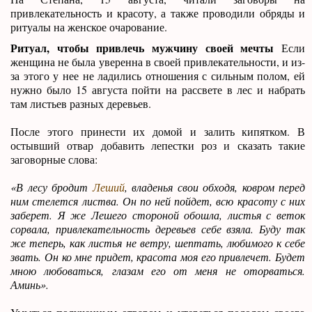
привлекательность и красоту, а также проводили обряды и
ритуалы на женское очарование.
Ритуал, чтобы привлечь мужчину своей мечты
Если
женщина не была уверенна в своей привлекательности, и из-
за этого у нее не ладились отношения с сильным полом, ей
нужно было 15 августа пойти на рассвете в лес и набрать
там листьев разных деревьев.
После этого принести их домой и залить кипятком. В
остывший отвар добавить лепестки роз и сказать такие
заговорные слова:
«В лесу бродит
Леший
, владенья свои обходя, ковром перед
ним стелется листва. Он по ней пойдет, всю красоту с них
заберет. Я же Лешего стороной обошла, листья с веток
сорвала, привлекательность деревьев себе взяла. Буду так
же теперь, как листья не ветру, шептать, любимого к себе
звать. Он ко мне придет, красота моя его привлечет. Будет
мною любоваться, глазам его от меня не оторваться.
Аминь».