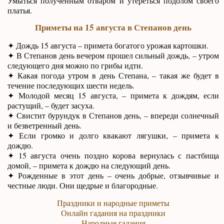
Умыться полученным отваром и утереться подолом своего
платья.
Приметы на 15 августа в Степанов день
✦ Дождь 15 августа – примета богатого урожая картошки.
✦ В Степанов день вечером прошел сильный дождь, – утром
следующего дня можно по грибы идти.
✦ Какая погода утром в день Степана, – такая же будет в
течение последующих шести недель.
✦ Молодой месяц 15 августа, – примета к дождям, если
растущий, – будет засуха.
✦ Свистит бурундук в Степанов день, – впереди солнечный
и безветренный день.
✦ Если громко и долго квакают лягушки, – примета к
дождю.
✦ 15 августа очень поздно корова вернулась с пастбища
домой, – примета к дождю на следующий день.
✦ Рожденные в этот день – очень добрые, отзывчивые и
честные люди. Они щедрые и благородные.
Праздники и народные приметы
Онлайн гадания на праздники
Народные гадания