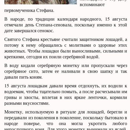
вспоминают
первомученика Стефана.
В народе, по традиции календаря народного, 15 августа
отмечали день Степана-сеновала, поскольку именно к этой
дате завершался сенокос.
Святого Стефана крестьяне считали защитником лошадей, а
потому к нему обращались с молитвами о здоровье этих
животных. Чтобы лошадки были выносливыми, сильными и
крепкими, сегодня их поили серебряной водой.
В воду кидали серебряную монетку или пропускали через
серебряное сито, затем ее наливали в свою шапку и так
давали пить коням.
15 августа лошадкам давали время отдохнуть, их водили к
водоемам, чтобы тщательно помыть, а после расчесывали им
гривы и хвосты, вплетая в них яркие ленточки, кормили
разными вкусностями.
Монетку, используемую в ритуале для лошадей, берегли и
передавали из поколения в поколение, поскольку бытовало в
народе поверье, что она могла укротить любого
непослушного коня. Для этого монетку вынимали из яслей,