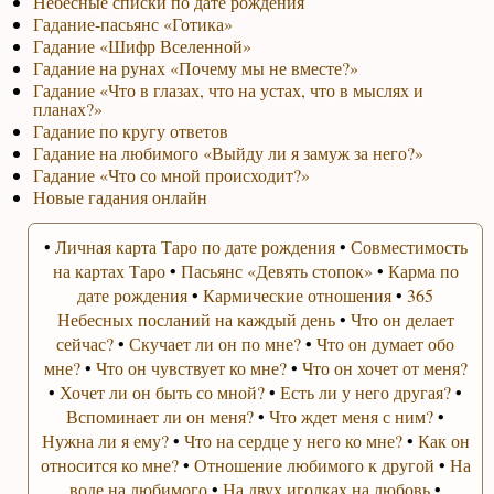
Небесные списки по дате рождения
Гадание-пасьянс «Готика»
Гадание «Шифр Вселенной»
Гадание на рунах «Почему мы не вместе?»
Гадание «Что в глазах, что на устах, что в мыслях и
планах?»
Гадание по кругу ответов
Гадание на любимого «Выйду ли я замуж за него?»
Гадание «Что со мной происходит?»
Новые гадания онлайн
•
Личная карта Таро по дате рождения
•
Совместимость
на картах Таро
•
Пасьянс «Девять стопок»
•
Карма по
дате рождения
•
Кармические отношения
•
365
Небесных посланий на каждый день
•
Что он делает
сейчас?
•
Скучает ли он по мне?
•
Что он думает обо
мне?
•
Что он чувствует ко мне?
•
Что он хочет от меня?
•
Хочет ли он быть со мной?
•
Есть ли у него другая?
•
Вспоминает ли он меня?
•
Что ждет меня с ним?
•
Нужна ли я ему?
•
Что на сердце у него ко мне?
•
Как он
относится ко мне?
•
Отношение любимого к другой
•
На
воде на любимого
•
На двух иголках на любовь
•