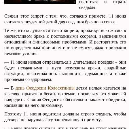
свататься и играть
свадьбы.
Связан этот запрет с тем, что, согласно примете, 11 июня
считается неудачной датой для создания брачного союза.
Те же, кто ослушаются этого запрета, проживут всю жизнь в
несчастливом браке с постоянными ссорами, выяснениями
отношений и финансовыми проблемами. И расторгнуть его
по определенным причинам они не смогут, даже приложив
немалые усилия.
— 11 июня нельзя отправляться в длительные поездки – они
будут неудачными: в пути возможны кражи, аварийные
ситуации, невозможность выполнить задуманное, а также
проблемы со здоровьем.
— В
день Феодосии Колосятницы
детям нельзя кататься на
качелях, прыгать и бегать по земле, поскольку это может ей
навредить. Святая Феодосия обязательно накажет обидчика,
наславши на него лихоманку.
Поэтому 11 июня родители должны строго следить, чтобы
детвора не нарушала эту запрещающую примету.
— Наши предки считали, что в этот день не стоит начинать