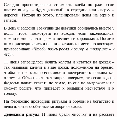
Сегодня прогнозировали стоимость хлеба по ржи: если
цветет внизу, – будет дешевый, в середине или сверху –
дорогой. Исходя из этого, планировали цены на зерно и
запасы.
В день Феодосии Гречушницы девушки собирались вместе у
поля, чтобы посмотреть на всходы: если заколосились,
можно и «повеличать рожь» песнями и хороводами. После к
ним присоединялись и парни – катались вместе по восходам,
приговаривая:
«Чтобы рожь росла к овину, а травушка – к
лесу»
.
11 июня запрещалось белить холсты и кататься на досках –
так называли качели в виде доски, положенной на бревно,
чтобы на нее могли сесть двое и поочередно отталкиваться
от земли. Объяснялся этот запрет поверьем, что если в день
Федосьи начать скакать по земле, то она не выдержит и не
сможет родить, что приведет к большим несчастьям и к
голоду.
На Феодосию проводили ритуалы и обряды на богатство и
деньги, читая особенные заговорные слова.
Денежный ритуал
11 июня брали мисочку и на рассвете