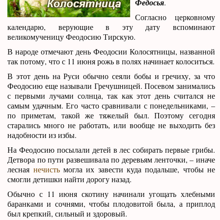
Федосья
.
Согласно церковному
календарю, верующие в эту дату вспоминают
великомученицу Феодосию Тирскую.
В народе отмечают день Феодосии Колосятницы, названной
так потому, что с 11 июня рожь в полях начинает колоситься.
В этот день на Руси обычно сеяли бобы и гречиху, за что
Феодосию еще называли Гречушницей. Посевом занимались
с первыми лучами солнца, так как этот день считался не
самым удачным. Его часто сравнивали с понедельниками, –
по приметам, такой же тяжелый был. Поэтому сегодня
старались много не работать, или вообще не выходить без
надобности из избы.
На Феодосию посылали детей в лес собирать первые грибы.
Детвора по пути развешивала по деревьям ленточки, – иначе
лесная
нечисть
могла их завести куда подальше, чтобы не
смогли детишки найти дорогу назад.
Обычно с 11 июня скотину начинали угощать хлебными
баранками и сочнями, чтобы плодовитой была, а приплод
был крепкий, сильный и здоровый.