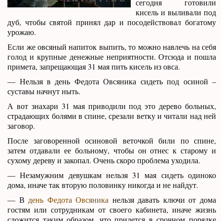
сегодня готовили
кисель и выливали под
дуб, чтобы святой принял дар и посодействовал богатому
урожаю.
Если же овсяный напиток выпить, то можно навлечь на себя
голод и крупные денежные неприятности. Отсюда и пошла
примета, запрещающая 31 мая пить кисель из овса.
— Нельзя в день Федота Овсяника сидеть под осиной –
суставы начнут ныть.
А вот знахари 31 мая приводили под это дерево больных,
страдающих болями в спине, срезали ветку и читали над ней
заговор.
После заговоренной осиновой веточкой били по спине,
затем отдавали ее больному, чтобы он отнес к старому и
сухому дереву и закопал. Очень скоро проблема уходила.
— Незамужним девушкам нельзя 31 мая сидеть одиноко
дома, иначе так вторую половинку никогда и не найдут.
— В
день Федота Овсяника
нельзя давать ключи от дома
гостям или сотрудникам от своего кабинета, иначе жизнь
сложится таким образом, что придется в срочном порядке