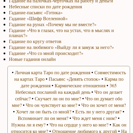
Гадание на палочках-черточках на работу и деньги
Небесные списки по дате рождения
Гадание-пасьянс «Готика»
Гадание «Шифр Вселенной»
Гадание на рунах «Почему мы не вместе?»
Гадание «Что в глазах, что на устах, что в мыслях и
планах?»
Гадание по кругу ответов
Гадание на любимого «Выйду ли я замуж за него?»
Гадание «Что со мной происходит?»
Новые гадания онлайн
•
Личная карта Таро по дате рождения
•
Совместимость
на картах Таро
•
Пасьянс «Девять стопок»
•
Карма по
дате рождения
•
Кармические отношения
•
365
Небесных посланий на каждый день
•
Что он делает
сейчас?
•
Скучает ли он по мне?
•
Что он думает обо
мне?
•
Что он чувствует ко мне?
•
Что он хочет от меня?
•
Хочет ли он быть со мной?
•
Есть ли у него другая?
•
Вспоминает ли он меня?
•
Что ждет меня с ним?
•
Нужна ли я ему?
•
Что на сердце у него ко мне?
•
Как он
относится ко мне?
•
Отношение любимого к другой
•
На