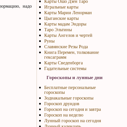
Карты Ошо Дзен Таро
формацию, надо
Игральные карты
Карты Марии Ленорман
Цыганские карты
Карты мадам Эндоры
Таро Эльтины
Карты Ангелов и чертей
Руны
Славянские Резы Рода
Книга Перемен, толкование
гексаграмм
Карты Сведенборга
Гадательные системы
Гороскопы и лунные дни
Бесплатные персональные
гороскопы
Зодиакальные гороскопы
Гороскоп друидов
Гороскоп на сегодня и завтра
Гороскоп на неделю
Лунный гороскоп на сегодня
Лунный календарь