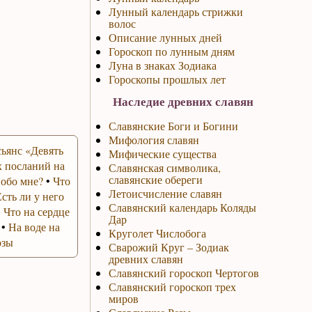
Лунный календарь стрижки
волос
Описание лунных дней
Гороскоп по лунным дням
Луна в знаках Зодиака
Гороскопы прошлых лет
Наследие древних славян
Славянские Боги и Богини
Мифология славян
ьянс «Девять
Мифические существа
 посланий на
Славянская символика,
славянские обереги
 обо мне?
•
Что
Летоисчисление славян
Есть ли у него
Славянский календарь Коляды
•
Что на сердце
Дар
•
На воде на
Круголет Числобога
озы
Сварожий Круг – Зодиак
древних славян
Славянский гороскоп Чертогов
Славянский гороскоп трех
миров