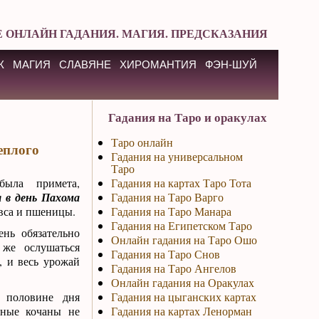
 ОНЛАЙН ГАДАНИЯ. МАГИЯ. ПРЕДСКАЗАНИЯ
К
МАГИЯ
СЛАВЯНЕ
ХИРОМАНТИЯ
ФЭН-ШУЙ
Гадания на Таро и оракулах
Таро онлайн
еплого
Гадания на универсальном
Таро
ыла примета,
Гадания на картах Таро Тота
я в день Пахома
Гадания на Таро Варго
овса и пшеницы.
Гадания на Таро Манара
Гадания на Египетском Таро
ень обязательно
Онлайн гадания на Таро Ошо
 же ослушаться
Гадания на Таро Снов
и, и весь урожай
Гадания на Таро Ангелов
Онлайн гадания на Оракулах
 половине дня
Гадания на цыганских картах
тные кочаны не
Гадания на картах Ленорман