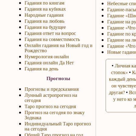
Гадания по книгам
Небесные спи
Гадания на кубиках
Гадание-пась
Народные гадания
Гадание «Ши
Гадания на любовь
Гадание на р
Гадания на будущее
Гадание «Что 
Гадания ответ на вопрос
Гадание по к
Гадания на совместимость
Гадание на л
Онлайн гадания на Новый год и
Гадание «Что
Рождество
Новые гадани
Нумерология онлайн
Гадания онлайн Да Нет
•
Личная ка
Гадания на день
стопок»
•
К
Прогнозы
каждый день
он чувствуе
Прогнозы и предсказания
другая?
•
Вс
Лунный астропрогноз на
у него ко 
сегодня
Таро прогноз на сегодня
Прогноз на сегодня по знаку
Зодиака
Индивидуальный Таро прогноз
на сегодня
Общий Таро прогноз на год