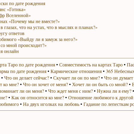
ски по дате рождения
янс «Готика»
фр Вселенной»
унах «Почему мы не вместе?»
в глазах, что на устах, что в мыслях и планах?»
ругу ответов
юбимого «Выйду ли я замуж за него?»
 со мной происходит?»
я онлайн
рта Таро по дате рождения
•
Совместимость на картах Таро
•
Пас
арма по дате рождения
•
Кармические отношения
•
365 Небесных
•
Что он делает сейчас?
•
Скучает ли он по мне?
•
Что он думает
т ко мне?
•
Что он хочет от меня?
•
Хочет ли он быть со мной?
•
поминает ли он меня?
•
Что ждет меня с ним?
•
Нужна ли я ему?
мне?
•
Как он относится ко мне?
•
Отношение любимого к другой
любимого
•
На двух иголках на любовь
•
Гадание по лепесткам р