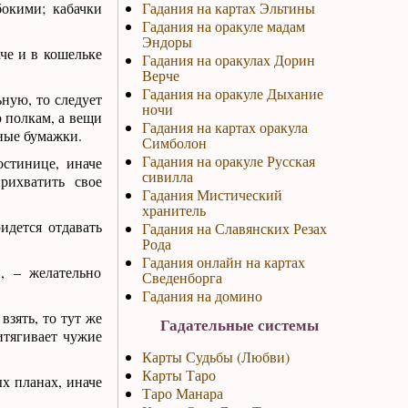
бокими; кабачки
Гадания на картах Эльтины
Гадания на оракуле мадам
Эндоры
че и в кошельке
Гадания на оракулах Дорин
Верче
Гадания на оракуле Дыхание
ьную, то следует
ночи
о полкам, а вещи
Гадания на картах оракула
жные бумажки.
Симболон
Гадания на оракуле Русская
остинице, иначе
сивилла
рихватить свое
Гадания Мистический
хранитель
идется отдавать
Гадания на Славянских Резах
Рода
Гадания онлайн на картах
, – желательно
Сведенборга
Гадания на домино
взять, то тут же
Гадательные системы
итягивает чужие
Карты Судьбы (Любви)
Карты Таро
х планах, иначе
Таро Манара