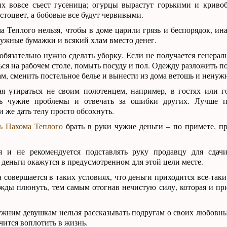
их вовсе съест гусеница; огурцы вырастут горькими и криво
устоцвет, а бобовые все будут червивыми.
 Теплого нельзя, чтобы в доме царили грязь и беспорядок, ина
нужные бумажки и всякий хлам вместо денег.
обязательно нужно сделать уборку. Если не получается генерал
ься на рабочем столе, помыть посуду и пол. Одежду разложить п
ам, сменить постельное белье и вынести из дома ветошь и нену
я утираться не своим полотенцем, например, в гостях или г
ть чужие проблемы и отвечать за ошибки других. Лучше п
и же дать телу просто обсохнуть.
ь Пахома Теплого
брать в руки чужие деньги – по примете, пр
 и не рекомендуется подставлять руку продавцу для сдачи
а деньги окажутся в предусмотренном для этой цели месте.
 совершается в таких условиях, что деньги приходится все-таки 
жды плюнуть, тем самым отогнав нечистую силу, которая и пр
жним девушкам нельзя рассказывать подругам о своих любовны
чится воплотить в жизнь.