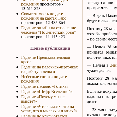
завяжутся или 
рождения
просмотров -
превратятся в п
13 611 823
Совместимость по дате
— В день Пахома
рождения на картах Таро
будут только не
просмотров - 12 485 864
Гадание онлайн на отношение
Поэтому 28 мая 
человека "По лепесткам розы"
хотя бы прибрат
просмотров - 11 143 423
– по своим мест
— Нельзя 28 ма
Новые публикации
придется реша
Гадание Предсказательный
полотенчико, ил
крест
— Нельзя в
ден
Гадание на палочках-черточках
чужие долги.
на работу и деньги
Небесные списки по дате
Поэтому 28 мая
рождения
дождаться, когд
Гадание-пасьянс «Готика»
Если же покупка
Гадание «Шифр Вселенной»
надо на них три
Гадание «Почему мы не
вместе?»
долги.
Гадание «Что в глазах, что на
— 28 мая незаму
устах, что в мыслях и планах?»
их так и не полу
Гадание по кругу ответов