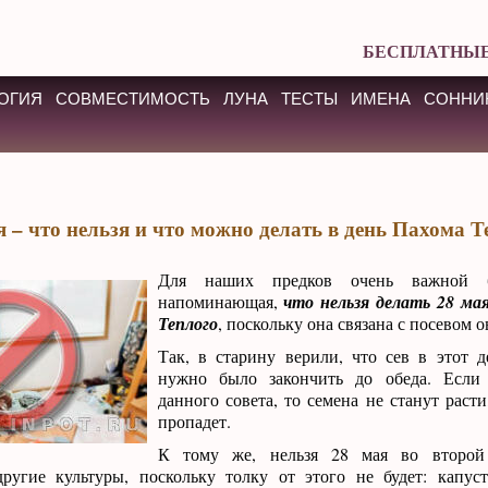
БЕСПЛАТНЫЕ
ОГИЯ
СОВМЕСТИМОСТЬ
ЛУНА
ТЕСТЫ
ИМЕНА
СОННИ
я – что нельзя и что можно делать в день Пахома Т
Для наших предков очень важной б
напоминающая,
что нельзя делать 28 ма
Теплого
, поскольку она связана с посевом 
Так, в старину верили, что сев в этот д
нужно было закончить до обеда. Если
данного совета, то семена не станут раст
пропадет.
К тому же, нельзя 28 мая во второй
ругие культуры, поскольку толку от этого не будет: капус