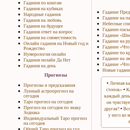
Гадания по книгам
Гадания на кубиках
Гадание Пред
Народные гадания
Гадание на па
Гадания на любовь
Небесные спи
Гадания на будущее
Гадание-пась
Гадания ответ на вопрос
Гадание «Ши
Гадания на совместимость
Гадание на р
Онлайн гадания на Новый год и
Гадание «Что 
Рождество
Гадание по к
Нумерология онлайн
Гадание на л
Гадания онлайн Да Нет
Гадание «Что
Гадания на день
Новые гадани
Прогнозы
•
Личная ка
Прогнозы и предсказания
стопок»
•
К
Лунный астропрогноз на
сегодня
каждый день
Таро прогноз на сегодня
он чувствуе
Прогноз на сегодня по знаку
другая?
•
Вс
Зодиака
у него ко 
Индивидуальный Таро прогноз
на сегодня
Общий Таро прогноз на год