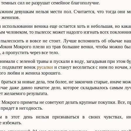
 темных сил не разрушат семейное благополучие.
жним девушкам нельзя мести пол. Считается, что тогда они м
х женихов.
и использовании веника еще остается хоть и небольшая, но кака
ым человеком, то пылесос может надолго изгнать всех поклонни
 пылесосить и вовсе не стоит. Лучше вспомнить об обычае на
Мокия Мокрого плели из трав большие венки, чтобы можно был
, а пропустить через все тело.
нимали с зеленой травы и пускали в воду, загадывая при этом б
: подхватят венок
русалки
и станут веселиться с ним по ночам,
ого любви и жениха хорошего.
браться за новые дела, тем более, не закончив старые, иначе мож
учае даже давно начатое дело, которое складывалось самым лу
т желаемого результата.
Мокрого приметы не советуют делать крупные покупки. Все, п
 придет в негодность.
в этот день нельзя признаваться в своих чувствах, ин
е избежать.