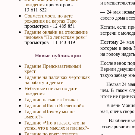
и вмешательства
рождения
просмотров -
13 611 822
— 24 мая незаму
Совместимость по дате
своего дома все
рождения на картах Таро
просмотров - 12 485 851
Кстати, если пр
Гадание онлайн на отношение
встречи с молод
человека "По лепесткам розы"
Поэтому 24 мая
просмотров - 11 143 419
которые в день 
на голову надеть
Новые публикации
После венок под
Гадание Предсказательный
Верили девушки
крест
такую забаву мн
Гадание на палочках-черточках
на работу и деньги
— Нельзя 24 мая 
Небесные списки по дате
чем. В таком сл
рождения
итоге не принесе
Гадание-пасьянс «Готика»
— В день Мокия 
Гадание «Шифр Вселенной»
мая, очень скоро
Гадание «Почему мы не
вместе?»
— Влюбленным 
Гадание «Что в глазах, что на
разочарования н
устах, что в мыслях и планах?»
Гадание по кругу ответов