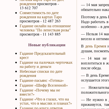
рождения
просмотров -
— 14 мая запрещ
13 612 707
обязательно нак
Совместимость по дате
рождения на картах Таро
Поэтому в день 
просмотров - 12 487 263
Надо работать в
Гадание онлайн на отношение
особенно – в де
человека "По лепесткам розы"
— Нельзя 14 мая
просмотров - 11 143 885
весело и оптими
Новые публикации
В
день Еремея
н
душам, посмеять
Гадание Предсказательный
крест
— 14 мая не с
Гадание на палочках-черточках
воплотиться в ж
на работу и деньги
после обеда.
Небесные списки по дате
— В день Еремея
рождения
ослушается этог
Гадание-пасьянс «Готика»
Гадание «Шифр Вселенной»
— Нежелатель
Гадание «Почему мы не
положительного р
вместе?»
Гадание «Что в глазах, что на
— Не нужно в д
устах, что в мыслях и планах?»
приживутся, т
Гадание по кругу ответов