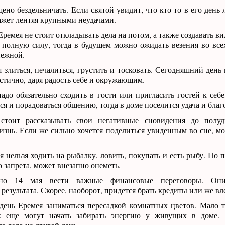
ено бездельничать. Если святой увидит, что кто-то в его день
ажет лентяя крупными неудачами.
Еремея не стоит откладывать дела на потом, а также создавать в
 полную силу, тогда в будущем можно ожидать везения во все
нежной.
 злиться, печалиться, грустить и тосковать. Сегодняшний день
стично, даря радость себе и окружающим.
адо обязательно сходить в гости или пригласить гостей к себе
ся и порадоваться общению, тогда в доме поселится удача и благ
тоит рассказывать свои негативные сновидения до полу
изнь. Если же сильно хочется поделиться увиденным во сне, мо
 нельзя ходить на рыбалку, ловить, покупать и есть рыбу. По п
о запрета, может внезапно онеметь.
но 14 мая вести важные финансовые переговоры. Он
езультата. Скорее, наоборот, придется брать кредиты или же вле
ень Еремея заниматься пересадкой комнатных цветов. Мало т
ак еще могут начать забирать энергию у живущих в доме.