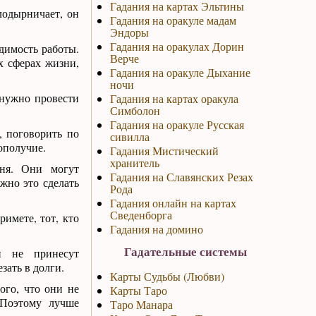
Гадания на картах Эльтины
 лодырничает, он
Гадания на оракуле мадам
Эндоры
Гадания на оракулах Дорин
идимость работы.
Верче
х сферах жизни,
Гадания на оракуле Дыхание
ночи
 нужно провести
Гадания на картах оракула
Симболон
Гадания на оракуле Русская
, поговорить по
сивилла
ополучие.
Гадания Мистический
хранитель
дня. Они могут
Гадания на Славянских Резах
жно это сделать
Рода
Гадания онлайн на картах
Сведенборга
римете, тот, кто
Гадания на домино
Гадательные системы
и не принесут
зать в долги.
Карты Судьбы (Любви)
ого, что они не
Карты Таро
 Поэтому лучше
Таро Манара