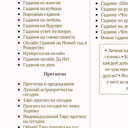
Гадания по книгам
Гадание «Ши
Гадания на кубиках
Гадание на р
Народные гадания
Гадание «Что 
Гадания на любовь
Гадание по к
Гадания на будущее
Гадание на л
Гадания ответ на вопрос
Гадание «Что
Гадания на совместимость
Новые гадани
Онлайн гадания на Новый год и
Рождество
•
Личная ка
Нумерология онлайн
стопок»
•
К
Гадания онлайн Да Нет
каждый день
Гадания на день
он чувствуе
Прогнозы
другая?
•
Вс
у него ко 
Прогнозы и предсказания
Лунный астропрогноз на
сегодня
Таро прогноз на сегодня
Прогноз на сегодня по знаку
Зодиака
Индивидуальный Таро прогноз
на сегодня
Общий Таро прогноз на год