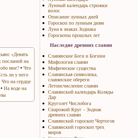
Лунный календарь стрижки
волос
Описание лунных дней
Гороскоп по лунным дням
Луна в знаках Зодиака
Гороскопы прошлых лет
Наследие древних славян
ьянс «Девять
Славянские Боги и Богини
 посланий на
Мифология славян
 обо мне?
•
Что
Мифические существа
Славянская символика,
Есть ли у него
славянские обереги
•
Что на сердце
Летоисчисление славян
•
На воде на
Славянский календарь Коляды
озы
Дар
Круголет Числобога
Сварожий Круг – Зодиак
древних славян
Славянский гороскоп Чертогов
Славянский гороскоп трех
миров