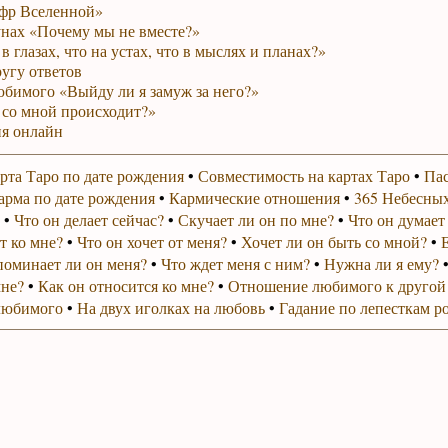
фр Вселенной»
унах «Почему мы не вместе?»
в глазах, что на устах, что в мыслях и планах?»
ругу ответов
юбимого «Выйду ли я замуж за него?»
 со мной происходит?»
я онлайн
рта Таро по дате рождения
•
Совместимость на картах Таро
•
Пас
арма по дате рождения
•
Кармические отношения
•
365 Небесных
•
Что он делает сейчас?
•
Скучает ли он по мне?
•
Что он думает
т ко мне?
•
Что он хочет от меня?
•
Хочет ли он быть со мной?
•
поминает ли он меня?
•
Что ждет меня с ним?
•
Нужна ли я ему?
мне?
•
Как он относится ко мне?
•
Отношение любимого к другой
любимого
•
На двух иголках на любовь
•
Гадание по лепесткам р