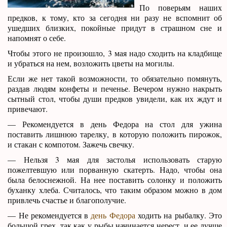
По поверьям наших
предков, к тому, кто за сегодня ни разу не вспомнит об
ушедших близких, покойные придут в страшном сне и
напомнят о себе.
Чтобы этого не произошло, 3 мая надо сходить на кладбище
и убраться на нем, возложить цветы на могилы.
Если же нет такой возможности, то обязательно помянуть,
раздав людям конфеты и печенье. Вечером нужно накрыть
сытный стол, чтобы души предков увидели, как их ждут и
привечают.
— Рекомендуется в день Федора на стол для ужина
поставить лишнюю тарелку, в которую положить пирожок,
и стакан с компотом. Зажечь свечку.
— Нельзя 3 мая для застолья использовать старую
пожелтевшую или порванную скатерть. Надо, чтобы она
была белоснежной. На нее поставить солонку и положить
буханку хлеба. Считалось, что таким образом можно в дом
привлечь счастье и благополучие.
— Не рекомендуется в
день Федора
ходить на рыбалку. Это
большой грех, так как у рыбы начинается нерест, и ее лучше