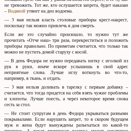
не тревожить. Тот же, кто ослушается запрета, будет наказан
–
Водяной
утянет на дно водоема.
— 3 мая нельзя класть столовые приборы крест-накрест,
поскольку так можно привлечь в дом смерть.
Если же это случайно произошло, то нужно тут же
прочитать «Отче наш» три раза, перекреститься и положить
приборы правильно. По приметам считается, что только так
можно не пустить домой старуху с косой.
— В день Федора не нужно передавать нитку с иголкой из
рук в руки, иначе вскоре услышишь в свой адрес
неприятные слова. Лучше иглу воткнуть во что-то,
например, в ткань, и отдать.
— 3 мая нельзя доливать в тарелку с первым добавку –
считается, что тогда придется на себя взять чужие проблемы
и хлопоты. Лучше поесть, а через некоторое время снова
сесть за стол.
— Не стоит супругам в день Федора укрываться разными
покрывалами. Если нарушить запрет, то в скором будущем
муж и жена будут вынуждены разъехаться по какой-то
причине. А такая временная разлука может негативно