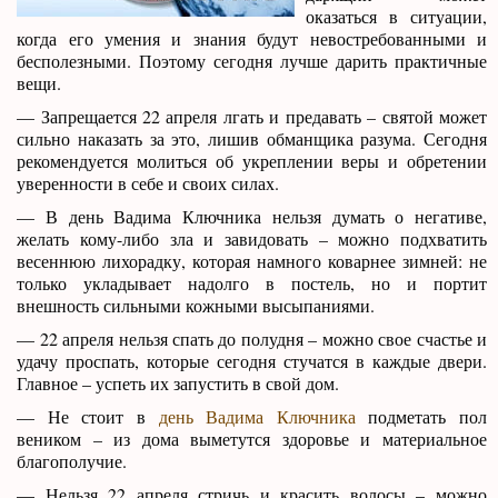
оказаться в ситуации,
когда его умения и знания будут невостребованными и
бесполезными. Поэтому сегодня лучше дарить практичные
вещи.
— Запрещается 22 апреля лгать и предавать – святой может
сильно наказать за это, лишив обманщика разума. Сегодня
рекомендуется молиться об укреплении веры и обретении
уверенности в себе и своих силах.
— В день Вадима Ключника нельзя думать о негативе,
желать кому-либо зла и завидовать – можно подхватить
весеннюю лихорадку, которая намного коварнее зимней: не
только укладывает надолго в постель, но и портит
внешность сильными кожными высыпаниями.
— 22 апреля нельзя спать до полудня – можно свое счастье и
удачу проспать, которые сегодня стучатся в каждые двери.
Главное – успеть их запустить в свой дом.
— Не стоит в
день Вадима Ключника
подметать пол
веником – из дома выметутся здоровье и материальное
благополучие.
— Нельзя 22 апреля стричь и красить волосы – можно