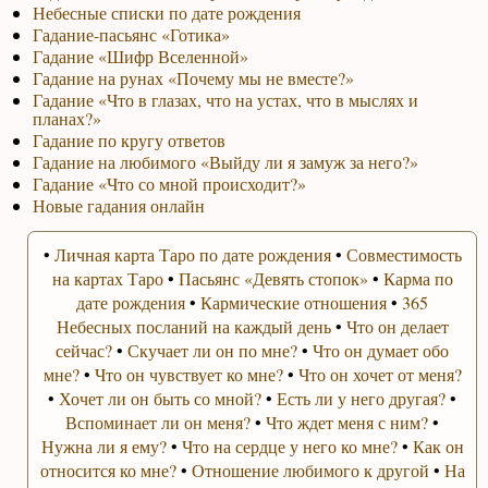
Небесные списки по дате рождения
Гадание-пасьянс «Готика»
Гадание «Шифр Вселенной»
Гадание на рунах «Почему мы не вместе?»
Гадание «Что в глазах, что на устах, что в мыслях и
планах?»
Гадание по кругу ответов
Гадание на любимого «Выйду ли я замуж за него?»
Гадание «Что со мной происходит?»
Новые гадания онлайн
•
Личная карта Таро по дате рождения
•
Совместимость
на картах Таро
•
Пасьянс «Девять стопок»
•
Карма по
дате рождения
•
Кармические отношения
•
365
Небесных посланий на каждый день
•
Что он делает
сейчас?
•
Скучает ли он по мне?
•
Что он думает обо
мне?
•
Что он чувствует ко мне?
•
Что он хочет от меня?
•
Хочет ли он быть со мной?
•
Есть ли у него другая?
•
Вспоминает ли он меня?
•
Что ждет меня с ним?
•
Нужна ли я ему?
•
Что на сердце у него ко мне?
•
Как он
относится ко мне?
•
Отношение любимого к другой
•
На