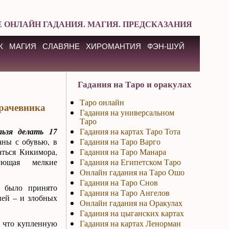
 ОНЛАЙН ГАДАНИЯ. МАГИЯ. ПРЕДСКАЗАНИЯ
К
МАГИЯ
СЛАВЯНЕ
ХИРОМАНТИЯ
ФЭН-ШУЙ
Гадания на Таро и оракулах
Таро онлайн
Грачевника
Гадания на универсальном
Таро
льзя делать 17
Гадания на картах Таро Тота
заны с обувью, в
Гадания на Таро Варго
аться Кикимора,
Гадания на Таро Манара
ующая мелкие
Гадания на Египетском Таро
Онлайн гадания на Таро Ошо
Гадания на Таро Снов
 было принято
Гадания на Таро Ангелов
ней – и злобных
Онлайн гадания на Оракулах
Гадания на цыганских картах
о что купленную
Гадания на картах Ленорман