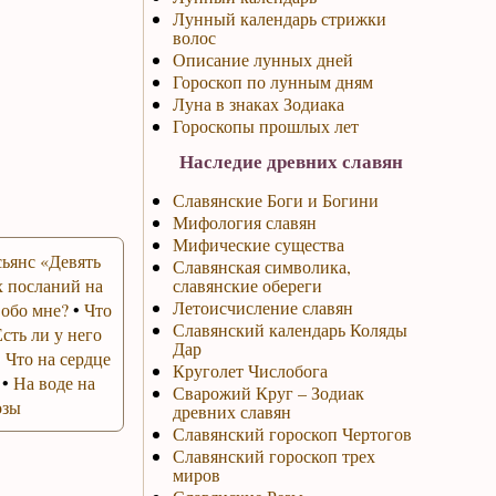
Лунный календарь стрижки
волос
Описание лунных дней
Гороскоп по лунным дням
Луна в знаках Зодиака
Гороскопы прошлых лет
Наследие древних славян
Славянские Боги и Богини
Мифология славян
Мифические существа
ьянс «Девять
Славянская символика,
 посланий на
славянские обереги
Летоисчисление славян
 обо мне?
•
Что
Славянский календарь Коляды
Есть ли у него
Дар
•
Что на сердце
Круголет Числобога
•
На воде на
Сварожий Круг – Зодиак
озы
древних славян
Славянский гороскоп Чертогов
Славянский гороскоп трех
миров