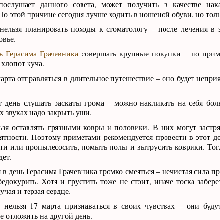
послушает данного совета, может получить в качестве нак
По этой причине сегодня лучше ходить в ношеной обуви, но тольк
нельзя планировать походы к стоматологу – после лечения в 
овье.
ь Герасима Грачевника
совершать крупные покупки – по приме
о хлопот куча.
арта отправляться в длительное путешествие – оно будет непр
т день слушать раскаты грома – можно накликать на себя бо
 звуках надо закрыть уши.
ьзя оставлять грязными ковры и половики. В них могут застр
ятности. Поэтому приметами рекомендуется провести в этот д
ти или пропылесосить, помыть полы и вытрусить коврики. Тогд
дет.
в день Герасима Грачевника громко смеяться – нечистая сила п
бедокурить. Хотя и грустить тоже не стоит, иначе тоска забер
учая и терзая сердце.
ельзя 17 марта признаваться в своих чувствах – они будут
 отложить на другой день.