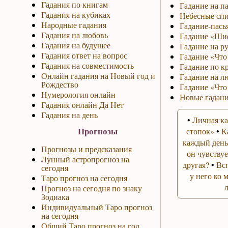
Гадания по книгам
Гадание на па
Гадания на кубиках
Небесные спи
Народные гадания
Гадание-пась
Гадания на любовь
Гадание «Ши
Гадания на будущее
Гадание на р
Гадания ответ на вопрос
Гадание «Что 
Гадания на совместимость
Гадание по к
Онлайн гадания на Новый год и
Гадание на л
Рождество
Гадание «Что
Нумерология онлайн
Новые гадани
Гадания онлайн Да Нет
Гадания на день
•
Личная ка
Прогнозы
стопок»
•
К
каждый день
Прогнозы и предсказания
он чувствуе
Лунный астропрогноз на
другая?
•
Вс
сегодня
у него ко 
Таро прогноз на сегодня
Прогноз на сегодня по знаку
Зодиака
Индивидуальный Таро прогноз
на сегодня
Общий Таро прогноз на год