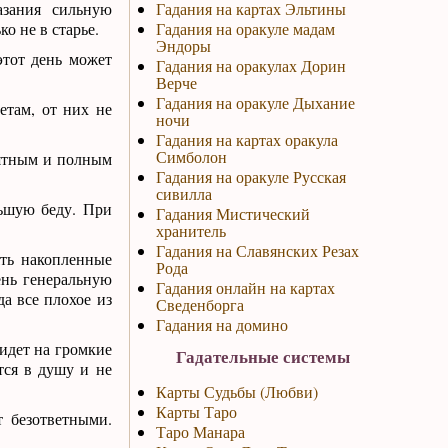
азания сильную
Гадания на картах Эльтины
о не в старье.
Гадания на оракуле мадам
Эндоры
этот день может
Гадания на оракулах Дорин
Верче
Гадания на оракуле Дыхание
там, от них не
ночи
Гадания на картах оракула
Симболон
иятным и полным
Гадания на оракуле Русская
сивилла
льшую беду. При
Гадания Мистический
хранитель
Гадания на Славянских Резах
ять накопленные
Рода
ень генеральную
Гадания онлайн на картах
а все плохое из
Сведенборга
Гадания на домино
ридет на громкие
Гадательные системы
ется в душу и не
Карты Судьбы (Любви)
Карты Таро
 безответными.
Таро Манара