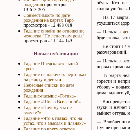
обувь. Кто не 
рождения
просмотров -
головную боль. 
13 613 205
Совместимость по дате
— На 17 марта 
рождения на картах Таро
ухудшиться здор
просмотров - 12 488 018
Гадание онлайн на отношение
— Нельзя в
ден
человека "По лепесткам розы"
будет толка, зат
просмотров - 11 144 145
— Не стоит 17 м
разочарований.
Новые публикации
— Нельзя в это
Гадание Предсказательный
первых громовых
крест
Гадание на палочках-черточках
— 17 марта нел
на работу и деньги
горести и непри
Небесные списки по дате
уборку – подмес
рождения
дома надолго уй
Гадание-пасьянс «Готика»
— Воспрещается 
Гадание «Шифр Вселенной»
звуки и начнет 
Гадание «Почему мы не
вместе?»
выйдет оттуда, м
Гадание «Что в глазах, что на
— Влюбленным н
устах, что в мыслях и планах?»
Лучше признание
Гадание по кругу ответов