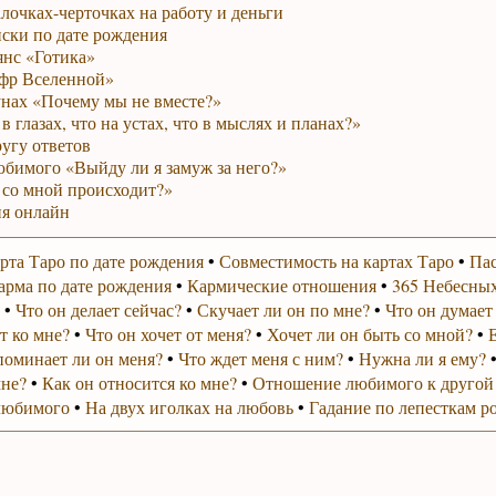
лочках-черточках на работу и деньги
ски по дате рождения
янс «Готика»
фр Вселенной»
унах «Почему мы не вместе?»
в глазах, что на устах, что в мыслях и планах?»
ругу ответов
юбимого «Выйду ли я замуж за него?»
 со мной происходит?»
я онлайн
рта Таро по дате рождения
•
Совместимость на картах Таро
•
Пас
арма по дате рождения
•
Кармические отношения
•
365 Небесных
•
Что он делает сейчас?
•
Скучает ли он по мне?
•
Что он думает
т ко мне?
•
Что он хочет от меня?
•
Хочет ли он быть со мной?
•
поминает ли он меня?
•
Что ждет меня с ним?
•
Нужна ли я ему?
мне?
•
Как он относится ко мне?
•
Отношение любимого к другой
любимого
•
На двух иголках на любовь
•
Гадание по лепесткам р