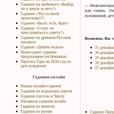
Гадание на любимого «Выйду
— Нежелательно 
ли я замуж за него?»
или гонять. Э
Гадание «Что со мной
половинкой, дет
происходит?»
Гадание «Было, есть, будет»
Гадание «Стоит ли
прислушаться к совету?»
Гадание на древнем Русском
Возможно, Вас т
пасьянсе
Гадание «Девять недель»
31 декабря
Новогоднее гадание-
30 декабря
предсказание на бумажках
29 декабря
Прогноз Таро на 2026 год по
28 декабря
дате рождения
27 декабря
Гадания онлайн
Новые онлайн гадания
Гадания на игральных картах
Гадания Ангелы и Черти
Пасьянсы гадания онлайн
Гадания на монетах
Гадания по рунам
Гадание Пред