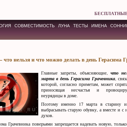
БЕСПЛАТНЫЕ
ОГИЯ
СОВМЕСТИМОСТЬ
ЛУНА
ТЕСТЫ
ИМЕНА
СОННИ
– что нельзя и что можно делать в день Герасима 
Главные запреты, объясняющие,
что не
марта в день Герасима Грачевника
, свя
которой, согласно приметам, может спрят
приносящая несчастья и провоцир
неурядицы в доме.
Поэтому именно 17 марта в старину и
выбрасывать старую обувку, а вместе и с 
духов.
има Грачевника поверьями запрещается надевать новую, тольк