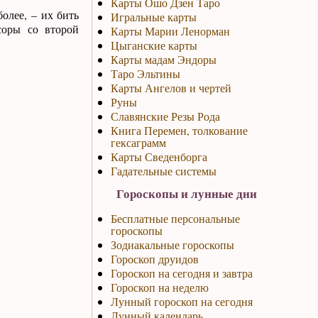
Карты Ошо Дзен Таро
олее, – их бить
Игральные карты
соры со второй
Карты Марии Ленорман
Цыганские карты
Карты мадам Эндоры
Таро Эльтины
Карты Ангелов и чертей
Руны
Славянские Резы Рода
Книга Перемен, толкование
гексаграмм
Карты Сведенборга
Гадательные системы
Гороскопы и лунные дни
Бесплатные персональные
гороскопы
Зодиакальные гороскопы
Гороскоп друидов
Гороскоп на сегодня и завтра
Гороскоп на неделю
Лунный гороскоп на сегодня
Лунный календарь