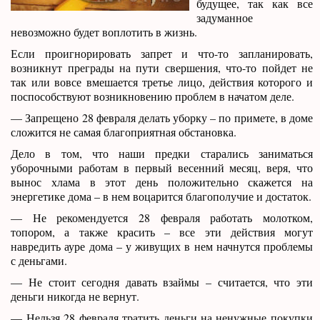
будущее, так как все
задуманное
невозможно будет воплотить в жизнь.
Если проигнорировать запрет и что-то запланировать,
возникнут преграды на пути свершения, что-то пойдет не
так или вовсе вмешается третье лицо, действия которого и
поспособствуют возникновению проблем в начатом деле.
— Запрещено 28 февраля делать уборку – по примете, в доме
сложится не самая благоприятная обстановка.
Дело в том, что наши предки старались заниматься
уборочными работам в первый весенний месяц, веря, что
вынос хлама в этот день положительно скажется на
энергетике дома – в нем воцарится благополучие и достаток.
— Не рекомендуется 28 февраля работать молотком,
топором, а также красить – все эти действия могут
навредить ауре дома – у живущих в нем начнутся проблемы
с деньгами.
— Не стоит сегодня давать взаймы – считается, что эти
деньги никогда не вернут.
— Нельзя 28 февраля тратить деньги на ненужные покупки