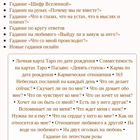
Гадание «Шифр Вселенной»
Гадание на рунах «Почему мы не вместе?»
Гадание «Что в глазах, что на устах, что в мыслях и
планах?»
Гадание по кругу ответов
Гадание на любимого «Выйду ли я замуж за него?»
Гадание «Что со мной происходит?»
Новые гадания онлайн
•
Личная карта Таро по дате рождения
•
Совместимость
на картах Таро
•
Пасьянс «Девять стопок»
•
Карма по
дате рождения
•
Кармические отношения
•
365
Небесных посланий на каждый день
•
Что он делает
сейчас?
•
Скучает ли он по мне?
•
Что он думает обо
мне?
•
Что он чувствует ко мне?
•
Что он хочет от меня?
•
Хочет ли он быть со мной?
•
Есть ли у него другая?
•
Вспоминает ли он меня?
•
Что ждет меня с ним?
•
Нужна ли я ему?
•
Что на сердце у него ко мне?
•
Как он
относится ко мне?
•
Отношение любимого к другой
•
На
воде на любимого
•
На двух иголках на любовь
•
Гадание по лепесткам розы