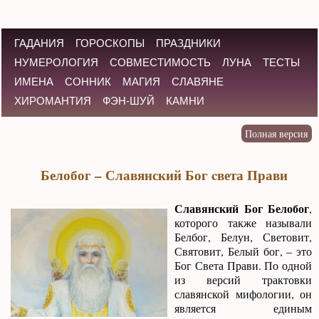
ГАДАНИЯ
ГОРОСКОПЫ
ПРАЗДНИКИ
НУМЕРОЛОГИЯ
СОВМЕСТИМОСТЬ
ЛУНА
ТЕСТЫ
ИМЕНА
СОННИК
МАГИЯ
СЛАВЯНЕ
ХИРОМАНТИЯ
ФЭН-ШУЙ
КАМНИ
Белобог – Славянский Бог cвета Прави
Славянский Бог Белобог
,
которого также называли
Белбог, Белун, Световит,
Святовит, Белый бог, – это
Бог Света Прави. По одной
из версий трактовки
славянской мифологии, он
является единым