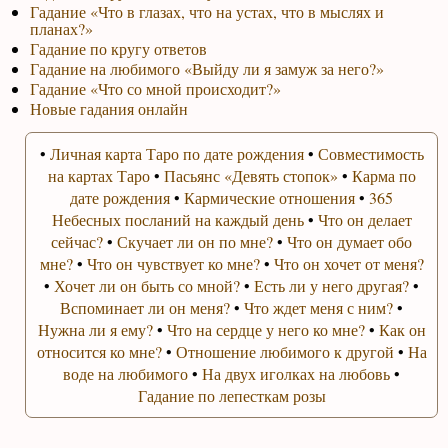
Гадание «Что в глазах, что на устах, что в мыслях и
планах?»
Гадание по кругу ответов
Гадание на любимого «Выйду ли я замуж за него?»
Гадание «Что со мной происходит?»
Новые гадания онлайн
•
Личная карта Таро по дате рождения
•
Совместимость
на картах Таро
•
Пасьянс «Девять стопок»
•
Карма по
дате рождения
•
Кармические отношения
•
365
Небесных посланий на каждый день
•
Что он делает
сейчас?
•
Скучает ли он по мне?
•
Что он думает обо
мне?
•
Что он чувствует ко мне?
•
Что он хочет от меня?
•
Хочет ли он быть со мной?
•
Есть ли у него другая?
•
Вспоминает ли он меня?
•
Что ждет меня с ним?
•
Нужна ли я ему?
•
Что на сердце у него ко мне?
•
Как он
относится ко мне?
•
Отношение любимого к другой
•
На
воде на любимого
•
На двух иголках на любовь
•
Гадание по лепесткам розы