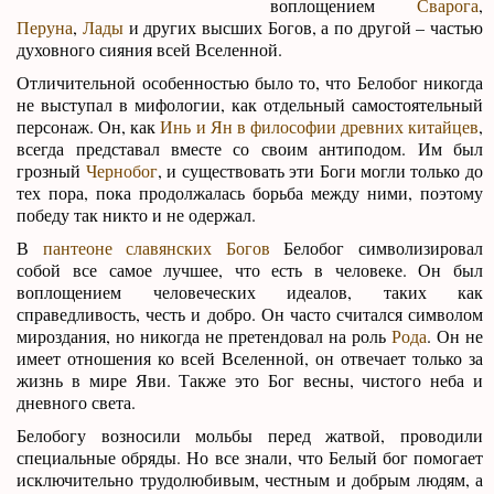
воплощением
Сварога
,
Перуна
,
Лады
и других высших Богов, а по другой – частью
духовного сияния всей Вселенной.
Отличительной особенностью было то, что Белобог никогда
не выступал в мифологии, как отдельный самостоятельный
персонаж. Он, как
Инь и Ян в философии древних китайцев
,
всегда представал вместе со своим антиподом. Им был
грозный
Чернобог
, и существовать эти Боги могли только до
тех пора, пока продолжалась борьба между ними, поэтому
победу так никто и не одержал.
В
пантеоне славянских Богов
Белобог символизировал
собой все самое лучшее, что есть в человеке. Он был
воплощением человеческих идеалов, таких как
справедливость, честь и добро. Он часто считался символом
мироздания, но никогда не претендовал на роль
Рода
. Он не
имеет отношения ко всей Вселенной, он отвечает только за
жизнь в мире Яви. Также это Бог весны, чистого неба и
дневного света.
Белобогу возносили мольбы перед жатвой, проводили
специальные обряды. Но все знали, что Белый бог помогает
исключительно трудолюбивым, честным и добрым людям, а