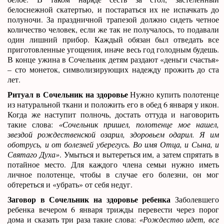
белоснежной скатертью, и постараться их не испачкать до
полуночи. За праздничной трапезой должно сидеть четное
количество человек, если же так не получалось, то подавали
один лишний прибор. Каждый обязан был отведать все
приготовленные угощения, иначе весь год голодным будешь.
В конце ужина в Сочельник детям раздают «деньги счастья»
– сто монеток, символизирующих надежду прожить до ста
лет.
Ритуал в Сочельник на здоровье
Нужно купить полотенце
из натуральной ткани и положить его в обед 6 января у икон.
Когда же наступит полночь, достать оттуда и наговорить
такие слова:
«Сочельник пришел, полотенце мое нашел,
звездой рождественской озарил, здоровьем одарил. Я им
оботрусь, и от болезней уберегусь. Во имя Отца, и Сына, и
Святаго Духа»
. Умыться и вытереться им, а затем спрятать в
потайное место. Для каждого члена семьи нужно иметь
личное полотенце, чтобы в случае его болезни, он мог
обтереться и «убрать» от себя недуг.
Заговор в Сочельник на здоровье ребенка
Заболевшего
ребенка вечером 6 января трижды перевести через порог
дома и сказать три раза такие слова:
«Рождество идет, все