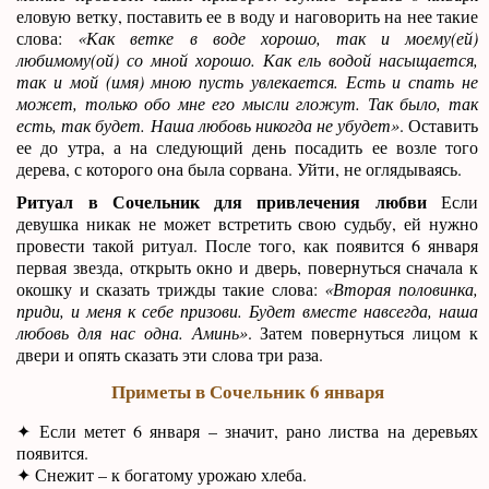
еловую ветку, поставить ее в воду и наговорить на нее такие
слова:
«Как ветке в воде хорошо, так и моему(ей)
любимому(ой) со мной хорошо. Как ель водой насыщается,
так и мой (имя) мною пусть увлекается. Есть и спать не
может, только обо мне его мысли гложут. Так было, так
есть, так будет. Наша любовь никогда не убудет»
. Оставить
ее до утра, а на следующий день посадить ее возле того
дерева, с которого она была сорвана. Уйти, не оглядываясь.
Ритуал в Сочельник для привлечения любви
Если
девушка никак не может встретить свою судьбу, ей нужно
провести такой ритуал. После того, как появится 6 января
первая звезда, открыть окно и дверь, повернуться сначала к
окошку и сказать трижды такие слова:
«Вторая половинка,
приди, и меня к себе призови. Будет вместе навсегда, наша
любовь для нас одна. Аминь»
. Затем повернуться лицом к
двери и опять сказать эти слова три раза.
Приметы в Сочельник 6 января
✦ Если метет 6 января – значит, рано листва на деревьях
появится.
✦ Снежит – к богатому урожаю хлеба.