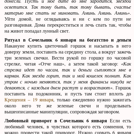
донесли. Пусть и мое дите во мне зародится, звездой
осветится. Так тому быть, так тому бывать, счастье
матерью мне стать не миновать. Аминь. Аминь. Аминь»
.
Уйти домой, не оглядываясь и ни с кем по пути не
разговаривая. Дома перекреститься и лечь спать так, чтобы
на живот попадал лунный свет.
Ритуал в Сочельник 6 января на богатство и деньги
Накануне купить цветочный горшок и насыпать в него
доверху земли, поставить на середину стола, а вокруг зажечь
три зеленых свечки. Вести рукой по горшку по часовой
стрелке, читая «Отче наш», а затем такой заговор:
«Как
стрелка идет по часам, так и деньги сыплются мне в
карман. Как звезда горит, так и мой кошелек полнит. Как
утром с ночью меняются, так у меня финансы никуда не
деваются, с каждым днем растут и возрастают»
. Горшок
поставить на подоконник, и пусть там стоит вплоть до
Крещения – 19 января
, только ежедневно нужно зажигать
около него те же зеленые свечи и проделывать
вышеописанные манипуляции, сопровождая заговором.
Любовный приворот в Сочельник 6 января
Если есть
любимый человек, в чувствах которого есть сомнения, то
можно провести такой приворот. Нужно сорвать 6 января