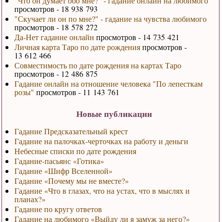
"Что он думает обо мне?" - гадание онлайн на любимого
просмотров - 18 938 793
"Скучает ли он по мне?" - гадание на чувства любимого
просмотров - 18 578 272
Да-Нет гадание онлайн
просмотров - 14 735 421
Личная карта Таро по дате рождения
просмотров -
13 612 466
Совместимость по дате рождения на картах Таро
просмотров - 12 486 875
Гадание онлайн на отношение человека "По лепесткам
розы"
просмотров - 11 143 761
Новые публикации
Гадание Предсказательный крест
Гадание на палочках-черточках на работу и деньги
Небесные списки по дате рождения
Гадание-пасьянс «Готика»
Гадание «Шифр Вселенной»
Гадание «Почему мы не вместе?»
Гадание «Что в глазах, что на устах, что в мыслях и
планах?»
Гадание по кругу ответов
Гадание на любимого «Выйду ли я замуж за него?»