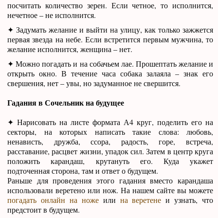
посчитать количество зерен. Если четное, то исполнится,
нечетное – не исполнится.
✦ Задумать желание и выйти на улицу, как только зажжется
первая звезда на небе. Если встретится первым мужчина, то
желание исполнится, женщина – нет.
✦ Можно погадать и на собачьем лае. Прошептать желание и
открыть окно. В течение часа собака залаяла – знак его
свершения, нет – увы, но задуманное не свершится.
Гадания в Сочельник на будущее
✦ Нарисовать на листе формата А4 круг, поделить его на
секторы, на которых написать такие слова: любовь,
ненависть, дружба, ссора, радость, горе, встреча,
расставание, расцвет жизни, упадок сил. Затем в центр круга
положить карандаш, крутануть его. Куда укажет
подточенная сторона, там и ответ о будущем.
Раньше для проведения этого гадания вместо карандаша
использовали веретено или нож. На нашем сайте вы можете
погадать онлайн на ноже
или
на веретене
и узнать, что
предстоит в будущем.