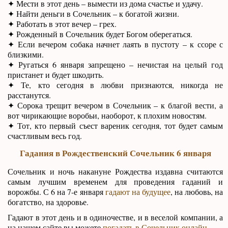
✦ Мести в этот день – вымести из дома счастье и удачу.
✦ Найти деньги в Сочельник – к богатой жизни.
✦ Работать в этот вечер – грех.
✦ Рожденный в Сочельник будет Богом оберегаться.
✦ Если вечером собака начнет лаять в пустоту – к ссоре с
близкими.
✦ Ругаться 6 января запрещено – нечистая на целый год
пристанет и будет шкодить.
✦ Те, кто сегодня в любви признаются, никогда не
расстанутся.
✦ Сорока трещит вечером в Сочельник – к благой вести, а
вот чирикающие воробьи, наоборот, к плохим новостям.
✦ Тот, кто первый съест вареник сегодня, тот будет самым
счастливым весь год.
Гадания в Рождественский Сочельник 6 января
Сочельник и ночь накануне Рождества издавна считаются
самым лучшим временем для проведения гаданий и
ворожбы. С 6 на 7-е января
гадают на будущее
, на любовь, на
богатство, на здоровье.
Гадают в этот день и в одиночестве, и в веселой компании, а
на нашем сайте вы можете
погадать в Сочельник онлайн
.