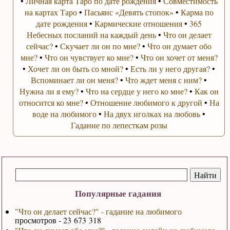
•
Личная карта Таро по дате рождения
•
Совместимость
на картах Таро
•
Пасьянс «Девять стопок»
•
Карма по
дате рождения
•
Кармические отношения
•
365
Небесных посланий на каждый день
•
Что он делает
сейчас?
•
Скучает ли он по мне?
•
Что он думает обо
мне?
•
Что он чувствует ко мне?
•
Что он хочет от меня?
•
Хочет ли он быть со мной?
•
Есть ли у него другая?
•
Вспоминает ли он меня?
•
Что ждет меня с ним?
•
Нужна ли я ему?
•
Что на сердце у него ко мне?
•
Как он
относится ко мне?
•
Отношение любимого к другой
•
На
воде на любимого
•
На двух иголках на любовь
•
Гадание по лепесткам розы
Популярные гадания
"Что он делает сейчас?" - гадание на любимого
просмотров - 23 673 318