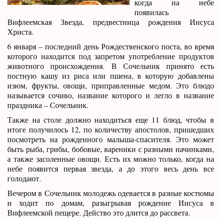
когда на небе
появилась
Вифлеемская Звезда, предвестница рождения Иисуса
Христа.
6 января – последний день Рождественского поста, во время
которого находится под запретом употребление продуктов
животного происхождения. В Сочельник принято есть
постную кашу из риса или пшена, в которую добавлены
изюм, фрукты, овощи, приправленные медом. Это блюдо
называется сочиво, название которого и легло в название
праздника – Сочельник.
Также на столе должно находиться еще 11 блюд, чтобы в
итоге получилось 12, по количеству апостолов, пришедших
посмотреть на рожденного малыша-спасителя. Это может
быть рыба, грибы, бобовые, вареники с разными начинками,
а также засоленные овощи. Есть их можно только, когда на
небе появится первая звезда, а до этого весь день все
голодают.
Вечером в Сочельник молодежь одевается в разные костюмы
и ходит по домам, разыгрывая рождение Иисуса в
Вифлеемской пещере. Действо это длится до рассвета.