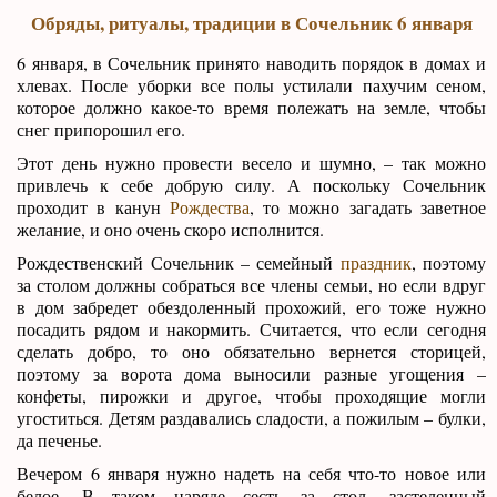
Обряды, ритуалы, традиции в Сочельник 6 января
6 января, в Сочельник принято наводить порядок в домах и
хлевах. После уборки все полы устилали пахучим сеном,
которое должно какое-то время полежать на земле, чтобы
снег припорошил его.
Этот день нужно провести весело и шумно, – так можно
привлечь к себе добрую силу. А поскольку Сочельник
проходит в канун
Рождества
, то можно загадать заветное
желание, и оно очень скоро исполнится.
Рождественский Сочельник – семейный
праздник
, поэтому
за столом должны собраться все члены семьи, но если вдруг
в дом забредет обездоленный прохожий, его тоже нужно
посадить рядом и накормить. Считается, что если сегодня
сделать добро, то оно обязательно вернется сторицей,
поэтому за ворота дома выносили разные угощения –
конфеты, пирожки и другое, чтобы проходящие могли
угоститься. Детям раздавались сладости, а пожилым – булки,
да печенье.
Вечером 6 января нужно надеть на себя что-то новое или
белое. В таком наряде сесть за стол, застеленный