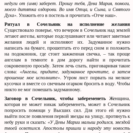
недуги от (имя) заберет. Прошу тебя, Дева Мария, помоги,
моего дитятка оздорови. Во имя Отца, и Сына, и Святого
Духа»
. Уложить его в постель и прочитать «Отче наш».
Ритуал в Сочельник на исполнение желания
Существовало поверье, что вечером в Сочельник над землей
летают ангелы, которые подслушивают или читают заветные
желания людей и исполняют их. Задуманное нужно
написать на бумаге, прошептать его перед сном и положить
на подоконник, где стоит зажженная свечка, – так проще
ангелам в темноте в дом дорогу найти и прочитать
сокровенную просьбу. Затем лечь спать, приговаривая такие
слова:
«Ангелы, придите, задуманное прочтите, а затем
прошение мое исполните»
. Утром лист порвать на мелкие
кусочки и вместе со свечным огарком бросить в воду. Чтобы
никто не мог помешать задуманному.
Заговор в Сочельник, чтобы забеременеть
Женщина,
которая не может никак забеременеть, может в Сочельник
попросить помощи у Высших сил. Для этого ей нужно
выйти после появления первой звезды на улицу, протянуть к
небу руки и сказать:
«У Девы Марии малыш родился, звездой
твоей осветился. Апостолы пришли и народу эту новость