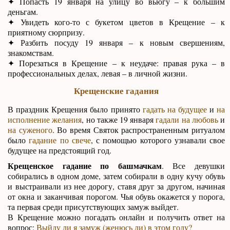
✦ Попасть 19 января на улицу во вьюгу – к большим
деньгам.
✦ Увидеть кого-то с букетом цветов в Крещение – к
приятному сюрпризу.
✦ Разбить посуду 19 января – к новым свершениям,
знакомствам.
✦ Порезаться в Крещение – к неудаче: правая рука – в
профессиональных делах, левая – в личной жизни.
Крещенские гадания
В праздник Крещения было принято
гадать на будущее
и
на
исполнение желания
, но также 19 января
гадали на любовь
и
на суженого
. Во время Святок распространенным ритуалом
было
гадание по свече
, с помощью которого узнавали свое
будущее на предстоящий год.
Крещенское гадание по башмачкам
. Все девушки
собирались в одном доме, затем собирали в одну кучу обувь
и выстраивали из нее дорогу, ставя друг за другом, начиная
от окна и заканчивая порогом. Чья обувь окажется у порога,
та первая среди присутствующих замуж выйдет.
В Крещение можно погадать онлайн и получить ответ на
вопрос:
Выйду ли я замуж (женюсь ли) в этом году?