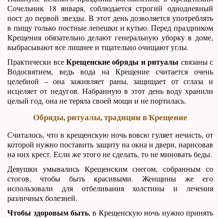
Сочельник 18 января, соблюдается строгий однодневный
пост до первой звезды. В этот день дозволяется употреблять
в пищу только постные лепешки и кутью. Перед праздником
Крещения обязательно делают генеральную уборку в доме,
выбрасывают все лишнее и тщательно очищают углы.
Крещенские обряды и ритуалы
Практически все
связаны с
Водосвятием, ведь вода на Крещение считается очень
целебной – она заживляет раны, защищает от сглаза и
исцеляет от недугов. Набранную в этот день воду хранили
целый год, она не теряла своей мощи и не портилась.
Обряды, ритуалы, традиции в Крещение
Считалось, что в крещенскую ночь вовсю гуляет нечисть, от
которой нужно поставить защиту на окна и двери, нарисовав
на них крест. Если же этого не сделать, то не миновать беды.
Девушки умывались Крещенским снегом, собранным со
стогов, чтобы быть красивыми. Женщины же его
использовали для отбеливания холстины и лечения
различных болезней.
Чтобы здоровым быть
, в Крещенскую ночь нужно принять