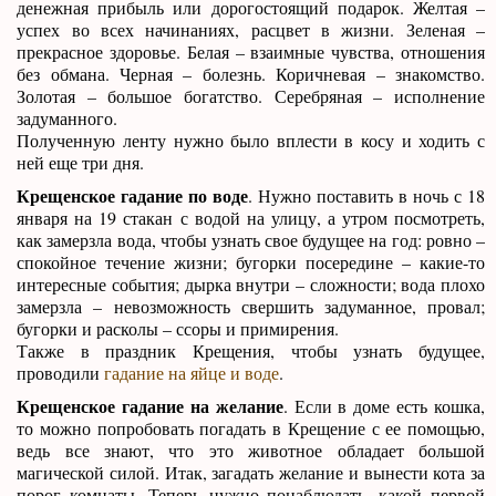
денежная прибыль или дорогостоящий подарок. Желтая –
успех во всех начинаниях, расцвет в жизни. Зеленая –
прекрасное здоровье. Белая – взаимные чувства, отношения
без обмана. Черная – болезнь. Коричневая – знакомство.
Золотая – большое богатство. Серебряная – исполнение
задуманного.
Полученную ленту нужно было вплести в косу и ходить с
ней еще три дня.
Крещенское гадание по воде
. Нужно поставить в ночь с 18
января на 19 стакан с водой на улицу, а утром посмотреть,
как замерзла вода, чтобы узнать свое будущее на год: ровно –
спокойное течение жизни; бугорки посередине – какие-то
интересные события; дырка внутри – сложности; вода плохо
замерзла – невозможность свершить задуманное, провал;
бугорки и расколы – ссоры и примирения.
Также в праздник Крещения, чтобы узнать будущее,
проводили
гадание на яйце и воде
.
Крещенское гадание на желание
. Если в доме есть кошка,
то можно попробовать погадать в Крещение с ее помощью,
ведь все знают, что это животное обладает большой
магической силой. Итак, загадать желание и вынести кота за
порог комнаты. Теперь нужно понаблюдать, какой первой