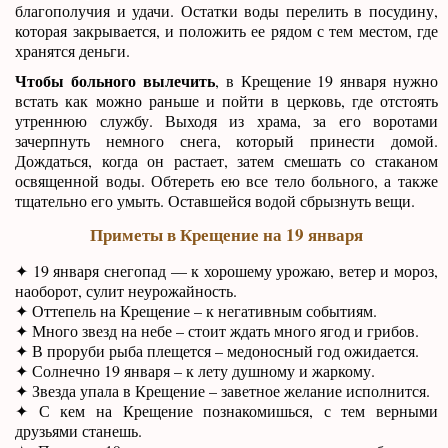
благополучия и удачи. Остатки воды перелить в посудину,
которая закрывается, и положить ее рядом с тем местом, где
хранятся деньги.
Чтобы больного вылечить
, в Крещение 19 января нужно
встать как можно раньше и пойти в церковь, где отстоять
утреннюю службу. Выходя из храма, за его воротами
зачерпнуть немного снега, который принести домой.
Дождаться, когда он растает, затем смешать со стаканом
освященной воды. Обтереть ею все тело больного, а также
тщательно его умыть. Оставшейся водой сбрызнуть вещи.
Приметы в Крещение на 19 января
✦ 19 января снегопад — к хорошему урожаю, ветер и мороз,
наоборот, сулит неурожайность.
✦ Оттепель на Крещение – к негативным событиям.
✦ Много звезд на небе – стоит ждать много ягод и грибов.
✦ В проруби рыба плещется – медоносный год ожидается.
✦ Солнечно 19 января – к лету душному и жаркому.
✦ Звезда упала в Крещение – заветное желание исполнится.
✦ С кем на Крещение познакомишься, с тем верными
друзьями станешь.