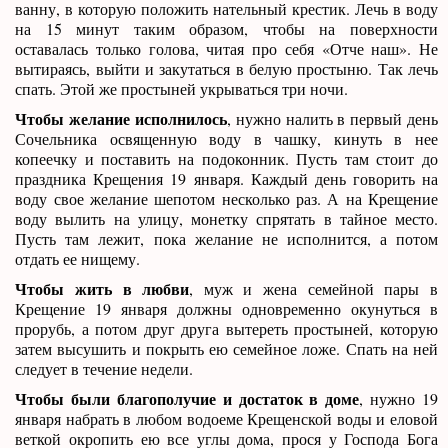
ванну, в которую положить нательный крестик. Лечь в воду
на 15 минут таким образом, чтобы на поверхности
оставалась только голова, читая про себя «Отче наш». Не
вытираясь, выйти и закутаться в белую простыню. Так лечь
спать. Этой же простыней укрываться три ночи.
Чтобы желание исполнилось
, нужно налить в первый день
Сочельника освященную воду в чашку, кинуть в нее
копеечку и поставить на подоконник. Пусть там стоит до
праздника Крещения 19 января. Каждый день говорить на
воду свое желание шепотом несколько раз. А на Крещение
воду вылить на улицу, монетку спрятать в тайное место.
Пусть там лежит, пока желание не исполнится, а потом
отдать ее нищему.
Чтобы жить в любви
, муж и жена семейной пары в
Крещение 19 января должны одновременно окунуться в
прорубь, а потом друг друга вытереть простыней, которую
затем высушить и покрыть ею семейное ложе. Спать на ней
следует в течение недели.
Чтобы были благополучие и достаток в доме
, нужно 19
января набрать в любом водоеме Крещенской воды и еловой
веткой окропить ею все углы дома, прося у Господа Бога