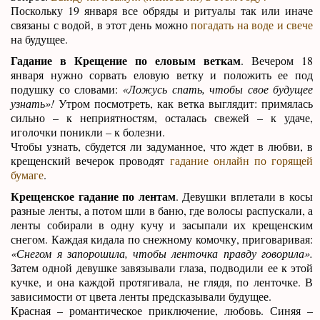
Поскольку 19 января все обряды и ритуалы так или иначе
связаны с водой, в этот день можно
погадать на воде и свече
на будущее.
Гадание в Крещение по еловым веткам
. Вечером 18
января нужно сорвать еловую ветку и положить ее под
подушку со словами:
«Ложусь спать, чтобы свое будущее
узнать»!
Утром посмотреть, как ветка выглядит: примялась
сильно – к неприятностям, осталась свежей – к удаче,
иголочки поникли – к болезни.
Чтобы узнать, сбудется ли задуманное, что ждет в любви, в
крещенский вечерок проводят
гадание онлайн по горящей
бумаге
.
Крещенское гадание по лентам
. Девушки вплетали в косы
разные ленты, а потом шли в баню, где волосы распускали, а
ленты собирали в одну кучу и засыпали их крещенским
снегом. Каждая кидала по снежному комочку, приговаривая:
«Снегом я запорошила, чтобы ленточка правду говорила».
Затем одной девушке завязывали глаза, подводили ее к этой
кучке, и она каждой протягивала, не глядя, по ленточке. В
зависимости от цвета ленты предсказывали будущее.
Красная – романтическое приключение, любовь. Синяя –