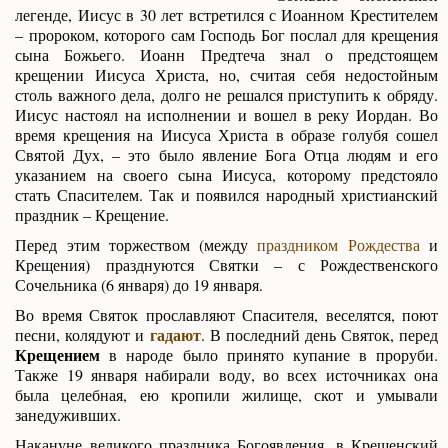
легенде, Иисус в 30 лет встретился с Иоанном Крестителем
– пророком, которого сам Господь Бог послал для крещения
сына Божьего. Иоанн Предтеча знал о предстоящем
крещении Иисуса Христа, но, считая себя недостойным
столь важного дела, долго не решался приступить к обряду.
Иисус настоял на исполнении и вошел в реку Иордан. Во
время крещения на Иисуса Христа в образе голубя сошел
Святой Дух, – это было явление Бога Отца людям и его
указанием на своего сына Иисуса, которому предстояло
стать Спасителем. Так и появился народный христианский
праздник – Крещение.
Перед этим торжеством (между
праздником Рождества
и
Крещения) празднуются Святки – с Рождественского
Сочельника (6 января) до 19 января.
Во время Святок прославляют Спасителя, веселятся, поют
гадают
песни, колядуют и
. В последний день Святок, перед
Крещением
в народе было принято купание в проруби.
Также 19 января набирали воду, во всех источниках она
была целебная, ею кропили жилище, скот и умывали
занедуживших.
Накануне великого праздника Богоявления, в Крещенский