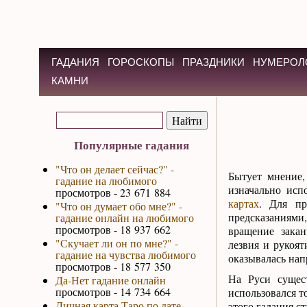
ГАДАНИЯ
ГОРОСКОПЫ
ПРАЗДНИКИ
НУМЕРОЛ
КАМНИ
Популярные гадания
"Что он делает сейчас?" -
Бытует мнение
гадание на любимого
изначально исп
просмотров - 23 671 884
картах
. Для пр
"Что он думает обо мне?" -
предсказаниями
гадание онлайн на любимого
просмотров - 18 937 662
вращение закан
"Скучает ли он по мне?" -
лезвия и рукоят
гадание на чувства любимого
оказывалась нап
просмотров - 18 577 350
На Руси сущес
Да-Нет гадание онлайн
просмотров - 14 734 664
использовался т
Личная карта Таро по дате
этого гадания с