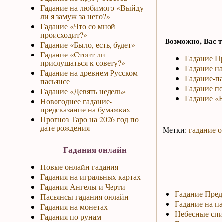
Гадание на любимого «Выйду
ли я замуж за него?»
Гадание «Что со мной
происходит?»
Возможно, Вас т
Гадание «Было, есть, будет»
Гадание «Стоит ли
Гадание П
прислушаться к совету?»
Гадание на
Гадание на древнем Русском
Гадание-па
пасьянсе
Гадание по
Гадание «Девять недель»
Гадание «Б
Новогоднее гадание-
предсказание на бумажках
Прогноз Таро на 2026 год по
дате рождения
Метки:
гадание о
Гадания онлайн
Новые онлайн гадания
Гадания на игральных картах
Гадания Ангелы и Черти
Гадание Пред
Пасьянсы гадания онлайн
Гадание на па
Гадания на монетах
Небесные спи
Гадания по рунам