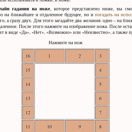
лайн гадания на ноже
, которое представлено ниже, вы см
оз на ближайшее и отдаленное будущее, но и
погадать на испо
о, а сразу двух. Для этого загадайте два желания: одно – на бл
тдаленное. После этого нажмите на изображение ножа. После ос
ет в виде «Да», «Нет», «Возможно» или «Неизвестно», а также п
Нажмите на нож
16
1
2
3
15
4
14
5
13
6
12
7
11
10
9
8