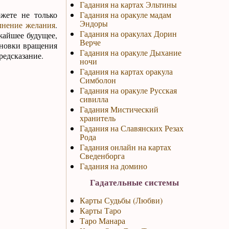
Гадания на картах Эльтины
ожете не только
Гадания на оракуле мадам
Эндоры
лнение желания
.
Гадания на оракулах Дорин
ижайшее будущее,
Верче
тановки вращения
Гадания на оракуле Дыхание
редсказание.
ночи
Гадания на картах оракула
Симболон
Гадания на оракуле Русская
сивилла
Гадания Мистический
хранитель
Гадания на Славянских Резах
Рода
Гадания онлайн на картах
Сведенборга
Гадания на домино
Гадательные системы
Карты Судьбы (Любви)
Карты Таро
Таро Манара