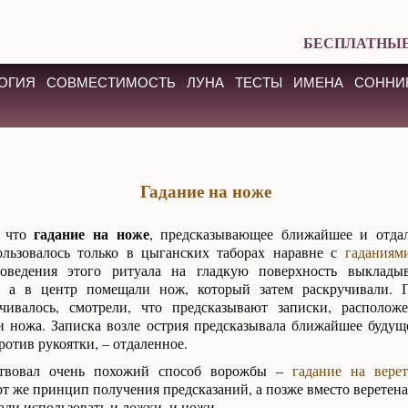
БЕСПЛАТНЫЕ
ОГИЯ
СОВМЕСТИМОСТЬ
ЛУНА
ТЕСТЫ
ИМЕНА
СОННИ
Гадание на ноже
гадание на ноже
, что
, предсказывающее ближайшее и отдал
ользовалось только в цыганских таборах наравне с
гаданиям
оведения этого ритуала на гладкую поверхность выклады
, а в центр помещали нож, который затем раскручивали. П
чивалось, смотрели, что предсказывают записки, располож
и ножа. Записка возле острия предсказывала ближайшее будущее
ротив рукоятки, – отдаленное.
твовал очень похожий способ ворожбы –
гадание на верет
от же принцип получения предсказаний, а позже вместо веретен
тали использовать и ложки, и ножи.