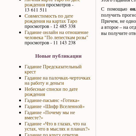
рождения
просмотров -
он
С помощью
13 611 511
получить прогн
Совместимость по дате
рождения на картах Таро
Причем, не одног
просмотров - 12 485 338
а второе – на о
Гадание онлайн на отношение
вы получите отв
человека "По лепесткам розы"
просмотров - 11 143 238
Новые публикации
Гадание Предсказательный
крест
Гадание на палочках-черточках
на работу и деньги
Небесные списки по дате
рождения
Гадание-пасьянс «Готика»
Гадание «Шифр Вселенной»
Гадание «Почему мы не
вместе?»
Гадание «Что в глазах, что на
устах, что в мыслях и планах?»
Гадание по кругу ответов