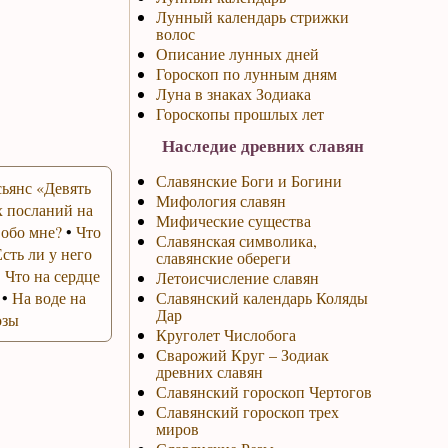
Лунный календарь стрижки
волос
Описание лунных дней
Гороскоп по лунным дням
Луна в знаках Зодиака
Гороскопы прошлых лет
Наследие древних славян
Славянские Боги и Богини
ьянс «Девять
Мифология славян
 посланий на
Мифические существа
 обо мне?
•
Что
Славянская символика,
Есть ли у него
славянские обереги
•
Что на сердце
Летоисчисление славян
•
На воде на
Славянский календарь Коляды
Дар
озы
Круголет Числобога
Сварожий Круг – Зодиак
древних славян
Славянский гороскоп Чертогов
Славянский гороскоп трех
миров