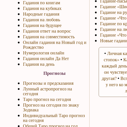
Гадание-пась
Гадания по книгам
Гадание «Ши
Гадания на кубиках
Гадание на р
Народные гадания
Гадание «Что 
Гадания на любовь
Гадание по к
Гадания на будущее
Гадание на л
Гадания ответ на вопрос
Гадание «Что
Гадания на совместимость
Новые гадани
Онлайн гадания на Новый год и
Рождество
Нумерология онлайн
•
Личная ка
Гадания онлайн Да Нет
стопок»
•
К
Гадания на день
каждый день
он чувствуе
Прогнозы
другая?
•
Вс
Прогнозы и предсказания
у него ко 
Лунный астропрогноз на
сегодня
Таро прогноз на сегодня
Прогноз на сегодня по знаку
Зодиака
Индивидуальный Таро прогноз
на сегодня
Общий Таро прогноз на год