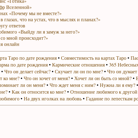
янс «Готика»
фр Вселенной»
унах «Почему мы не вместе?»
в глазах, что на устах, что в мыслях и планах?»
ругу ответов
юбимого «Выйду ли я замуж за него?»
 со мной происходит?»
я онлайн
рта Таро по дате рождения
•
Совместимость на картах Таро
•
Пас
арма по дате рождения
•
Кармические отношения
•
365 Небесных
•
Что он делает сейчас?
•
Скучает ли он по мне?
•
Что он думает
т ко мне?
•
Что он хочет от меня?
•
Хочет ли он быть со мной?
•
поминает ли он меня?
•
Что ждет меня с ним?
•
Нужна ли я ему?
мне?
•
Как он относится ко мне?
•
Отношение любимого к другой
любимого
•
На двух иголках на любовь
•
Гадание по лепесткам р