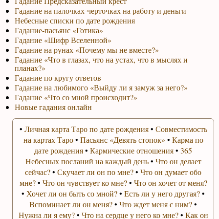
Гадание Предсказательный крест
Гадание на палочках-черточках на работу и деньги
Небесные списки по дате рождения
Гадание-пасьянс «Готика»
Гадание «Шифр Вселенной»
Гадание на рунах «Почему мы не вместе?»
Гадание «Что в глазах, что на устах, что в мыслях и
планах?»
Гадание по кругу ответов
Гадание на любимого «Выйду ли я замуж за него?»
Гадание «Что со мной происходит?»
Новые гадания онлайн
•
Личная карта Таро по дате рождения
•
Совместимость
на картах Таро
•
Пасьянс «Девять стопок»
•
Карма по
дате рождения
•
Кармические отношения
•
365
Небесных посланий на каждый день
•
Что он делает
сейчас?
•
Скучает ли он по мне?
•
Что он думает обо
мне?
•
Что он чувствует ко мне?
•
Что он хочет от меня?
•
Хочет ли он быть со мной?
•
Есть ли у него другая?
•
Вспоминает ли он меня?
•
Что ждет меня с ним?
•
Нужна ли я ему?
•
Что на сердце у него ко мне?
•
Как он