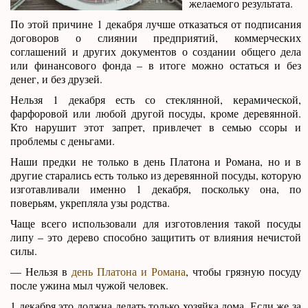
желаемого результата.
По этой причине 1 декабря лучше отказаться от подписания
договоров о слиянии предприятий, коммерческих
соглашений и других документов о создании общего дела
или финансового фонда – в итоге можно остаться и без
денег, и без друзей.
Нельзя 1 декабря есть со стеклянной, керамической,
фарфоровой или любой другой посуды, кроме деревянной.
Кто нарушит этот запрет, привлечет в семью ссоры и
проблемы с деньгами.
Наши предки не только в день Платона и Романа, но и в
другие старались есть только из деревянной посуды, которую
изготавливали именно 1 декабря, поскольку она, по
поверьям, укрепляла узы родства.
Чаще всего использовали для изготовления такой посуды
липу – это дерево способно защитить от влияния нечистой
силы.
— Нельзя в
день Платона и Романа
, чтобы грязную посуду
после ужина мыл чужой человек.
1 декабря это должна делать только хозяйка дома. Если же за