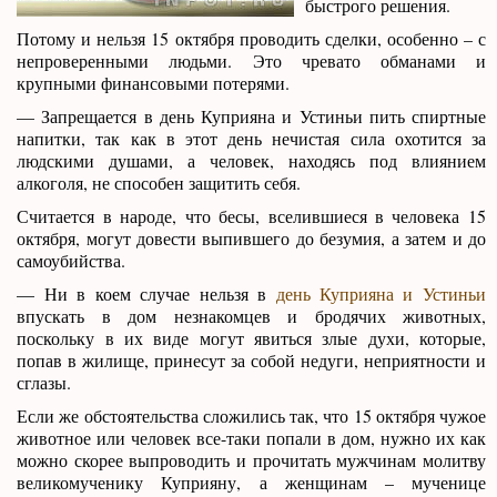
быстрого решения.
Потому и нельзя 15 октября проводить сделки, особенно – с
непроверенными людьми. Это чревато обманами и
крупными финансовыми потерями.
— Запрещается в день Куприяна и Устиньи пить спиртные
напитки, так как в этот день нечистая сила охотится за
людскими душами, а человек, находясь под влиянием
алкоголя, не способен защитить себя.
Считается в народе, что бесы, вселившиеся в человека 15
октября, могут довести выпившего до безумия, а затем и до
самоубийства.
— Ни в коем случае нельзя в
день Куприяна и Устиньи
впускать в дом незнакомцев и бродячих животных,
поскольку в их виде могут явиться злые духи, которые,
попав в жилище, принесут за собой недуги, неприятности и
сглазы.
Если же обстоятельства сложились так, что 15 октября чужое
животное или человек все-таки попали в дом, нужно их как
можно скорее выпроводить и прочитать мужчинам молитву
великомученику Куприяну, а женщинам – мученице