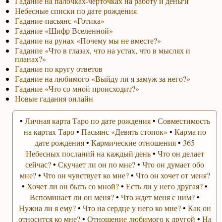
Гадание на палочках-черточках на работу и деньги
Небесные списки по дате рождения
Гадание-пасьянс «Готика»
Гадание «Шифр Вселенной»
Гадание на рунах «Почему мы не вместе?»
Гадание «Что в глазах, что на устах, что в мыслях и
планах?»
Гадание по кругу ответов
Гадание на любимого «Выйду ли я замуж за него?»
Гадание «Что со мной происходит?»
Новые гадания онлайн
•
Личная карта Таро по дате рождения
•
Совместимость
на картах Таро
•
Пасьянс «Девять стопок»
•
Карма по
дате рождения
•
Кармические отношения
•
365
Небесных посланий на каждый день
•
Что он делает
сейчас?
•
Скучает ли он по мне?
•
Что он думает обо
мне?
•
Что он чувствует ко мне?
•
Что он хочет от меня?
•
Хочет ли он быть со мной?
•
Есть ли у него другая?
•
Вспоминает ли он меня?
•
Что ждет меня с ним?
•
Нужна ли я ему?
•
Что на сердце у него ко мне?
•
Как он
относится ко мне?
•
Отношение любимого к другой
•
На