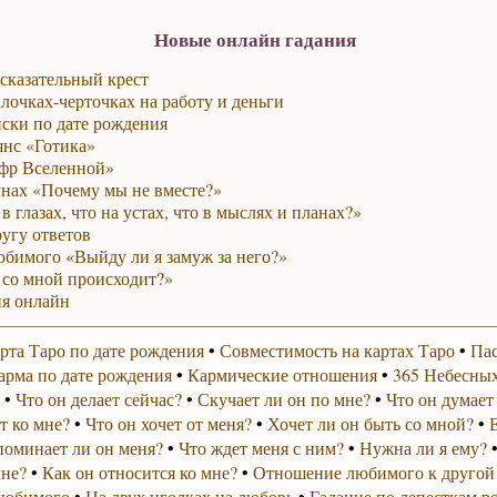
Новые онлайн гадания
сказательный крест
лочках-черточках на работу и деньги
ски по дате рождения
янс «Готика»
фр Вселенной»
унах «Почему мы не вместе?»
в глазах, что на устах, что в мыслях и планах?»
ругу ответов
юбимого «Выйду ли я замуж за него?»
 со мной происходит?»
я онлайн
рта Таро по дате рождения
•
Совместимость на картах Таро
•
Пас
арма по дате рождения
•
Кармические отношения
•
365 Небесных
•
Что он делает сейчас?
•
Скучает ли он по мне?
•
Что он думает
т ко мне?
•
Что он хочет от меня?
•
Хочет ли он быть со мной?
•
поминает ли он меня?
•
Что ждет меня с ним?
•
Нужна ли я ему?
мне?
•
Как он относится ко мне?
•
Отношение любимого к другой
любимого
•
На двух иголках на любовь
•
Гадание по лепесткам р