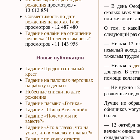
рождения
просмотров -
— В день Феофа
13 612 854
сколько муж уше
Совместимость по дате
или же вовсе зап
рождения на картах Таро
просмотров - 12 487 480
О том, с какой
Гадание онлайн на отношение
следующий раз о
человека "По лепесткам розы"
— Нельзя 12 ок
просмотров - 11 143 958
немалый доход в
тяжелым трудом
Новые публикации
— Нельзя в
де
Гадание Предсказательный
доверия. В это
крест
помощи коллегам
Гадание на палочках-черточках
на работу и деньги
— Не нужно 12 
Небесные списки по дате
различные недуг
рождения
Лучше не обращ
Гадание-пасьянс «Готика»
обидчиков могут
Гадание «Шифр Вселенной»
болел.
Гадание «Почему мы не
вместе?»
— 12 октября з
Гадание «Что в глазах, что на
вечным одиночес
устах, что в мыслях и планах?»
складываться.
Гадание по кругу ответов