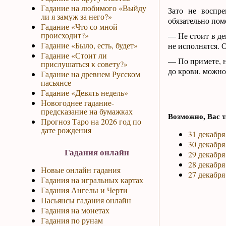
Гадание на любимого «Выйду
Зато не воспр
ли я замуж за него?»
обязательно пом
Гадание «Что со мной
происходит?»
— Не стоит в де
Гадание «Было, есть, будет»
не исполнятся. 
Гадание «Стоит ли
— По примете, н
прислушаться к совету?»
до крови, можно
Гадание на древнем Русском
пасьянсе
Гадание «Девять недель»
Новогоднее гадание-
предсказание на бумажках
Возможно, Вас т
Прогноз Таро на 2026 год по
дате рождения
31 декабря
30 декабря
Гадания онлайн
29 декабря
28 декабря
Новые онлайн гадания
27 декабря
Гадания на игральных картах
Гадания Ангелы и Черти
Пасьянсы гадания онлайн
Гадания на монетах
Гадания по рунам