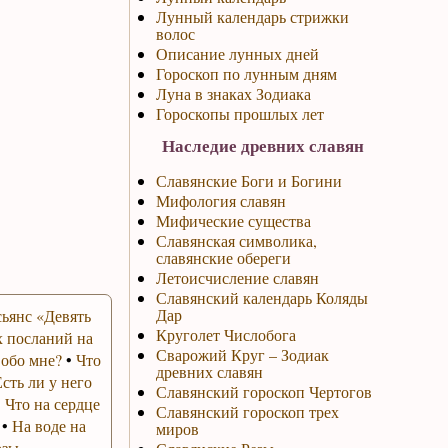
Лунный календарь стрижки
волос
Описание лунных дней
Гороскоп по лунным дням
Луна в знаках Зодиака
Гороскопы прошлых лет
Наследие древних славян
Славянские Боги и Богини
Мифология славян
Мифические существа
Славянская символика,
славянские обереги
Летоисчисление славян
Славянский календарь Коляды
Дар
ьянс «Девять
Круголет Числобога
 посланий на
Сварожий Круг – Зодиак
 обо мне?
•
Что
древних славян
Есть ли у него
Славянский гороскоп Чертогов
•
Что на сердце
Славянский гороскоп трех
•
На воде на
миров
озы