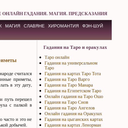
 ОНЛАЙН ГАДАНИЯ. МАГИЯ. ПРЕДСКАЗАНИЯ
К
МАГИЯ
СЛАВЯНЕ
ХИРОМАНТИЯ
ФЭН-ШУЙ
Гадания на Таро и оракулах
Таро онлайн
приметы
Гадания на универсальном
Таро
народе считался
Гадания на картах Таро Тота
инные приметы,
Гадания на Таро Варго
ать в эту дату,
Гадания на Таро Манара
Гадания на Египетском Таро
Онлайн гадания на Таро Ошо
ли путь перешел
Гадания на Таро Снов
уха с палкой в
Гадания на Таро Ангелов
Онлайн гадания на Оракулах
о часто и это не
Гадания на цыганских картах
ькой добычей.
Гадания на картах Ленорман