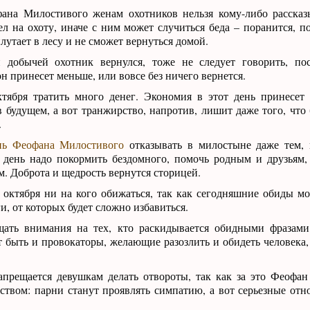
на Милостивого женам охотников нельзя кому-либо рассказы
л на охоту, иначе с ним может случиться беда – поранится, по
лутает в лесу и не сможет вернуться домой.
 добычей охотник вернулся, тоже не следует говорить, пос
н принесет меньше, или вовсе без ничего вернется.
тября тратить много денег. Экономия в этот день принесет
 будущем, а вот транжирство, напротив, лишит даже того, что
.
нь Феофана Милостивого
отказывать в милостыне даже тем, 
т день надо покормить бездомного, помочь родным и друзьям,
. Доброта и щедрость вернутся сторицей.
октября ни на кого обижаться, так как сегодняшние обиды мо
и, от которых будет сложно избавиться.
ать внимания на тех, кто раскидывается обидными фразами,
 быть и провокаторы, желающие разозлить и обидеть человека,
апрещается девушкам делать отвороты, так как за это Феофан
твом: парни станут проявлять симпатию, а вот серьезные отн