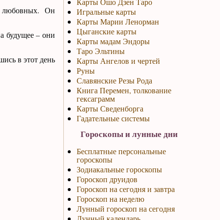
Карты Ошо Дзен Таро
х любовных. Он
Игральные карты
Карты Марии Ленорман
Цыганские карты
а будущее – они
Карты мадам Эндоры
Таро Эльтины
шись в этот день
Карты Ангелов и чертей
Руны
Славянские Резы Рода
Книга Перемен, толкование
гексаграмм
Карты Сведенборга
Гадательные системы
Гороскопы и лунные дни
Бесплатные персональные
гороскопы
Зодиакальные гороскопы
Гороскоп друидов
Гороскоп на сегодня и завтра
Гороскоп на неделю
Лунный гороскоп на сегодня
Лунный календарь