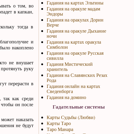
Гадания на картах Эльтины
вать о том, во
Гадания на оракуле мадам
падет в капкан,
Эндоры
Гадания на оракулах Дорин
Верче
кольку тогда в
Гадания на оракуле Дыхание
ночи
 благополучие и
Гадания на картах оракула
Симболон
 было накоплено
Гадания на оракуле Русская
сивилла
кто не внушает
Гадания Мистический
 протянуть руку
хранитель
Гадания на Славянских Резах
Рода
гут перерасти в
Гадания онлайн на картах
Сведенборга
Гадания на домино
 так как среди
 чтобы он после
Гадательные системы
Карты Судьбы (Любви)
 может наказать
Карты Таро
ошения не будут
Таро Манара