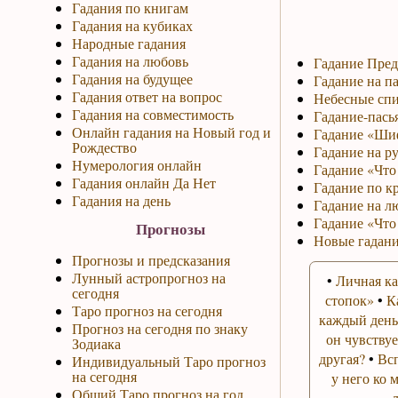
Гадания по книгам
Гадания на кубиках
Народные гадания
Гадания на любовь
Гадание Пред
Гадания на будущее
Гадание на па
Гадания ответ на вопрос
Небесные спи
Гадания на совместимость
Гадание-пась
Онлайн гадания на Новый год и
Гадание «Ши
Рождество
Гадание на р
Нумерология онлайн
Гадание «Что 
Гадания онлайн Да Нет
Гадание по к
Гадания на день
Гадание на л
Гадание «Что
Прогнозы
Новые гадани
Прогнозы и предсказания
Лунный астропрогноз на
•
Личная ка
сегодня
стопок»
•
К
Таро прогноз на сегодня
каждый день
Прогноз на сегодня по знаку
он чувствуе
Зодиака
другая?
•
Вс
Индивидуальный Таро прогноз
на сегодня
у него ко 
Общий Таро прогноз на год