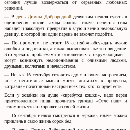
сегодня лучше воздержаться от серьезных любовных
решений.
— В
день Домны Доброродной
девушкам нельзя гулять в
одиночестве после захода солнца, иначе нечистая сила
нападет и заколдует, превратив в злую и вечно недовольную
девицу, к которой ни один парень не захочет подойти.
— По приметам, не стоит 16 сентября обсуждать чужие
ошибки и недостатки, а также высмеивать чье-то поведение.
Это чревато проблемами в отношениях с окружающими –
могут возникнуть недопонимания с близкими людьми,
друзьями, коллегами и начальством.
— Нельзя 16 сентября готовить еду с плохим настроением,
иначе негативные мысли могут впитаться в продукты,
«отравив» позитивный настрой всех тех, кто их будет есть.
Если у хозяйки на душе «скребутся кошки», надо перед
приготовлением пищи прочитать трижды «Отче наш» и
вспомнить что-то хорошее из своей жизни.
— 16 сентября нельзя смотреться в зеркало, иначе можно
привлечь в свою жизнь сорок бед.
— В день Домны Доброродной не принято поднимать