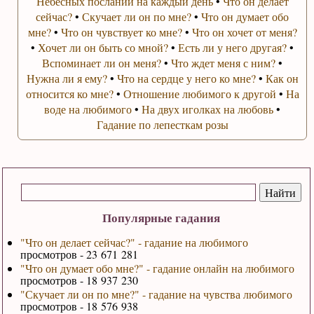
Небесных посланий на каждый день
•
Что он делает
сейчас?
•
Скучает ли он по мне?
•
Что он думает обо
мне?
•
Что он чувствует ко мне?
•
Что он хочет от меня?
•
Хочет ли он быть со мной?
•
Есть ли у него другая?
•
Вспоминает ли он меня?
•
Что ждет меня с ним?
•
Нужна ли я ему?
•
Что на сердце у него ко мне?
•
Как он
относится ко мне?
•
Отношение любимого к другой
•
На
воде на любимого
•
На двух иголках на любовь
•
Гадание по лепесткам розы
Популярные гадания
"Что он делает сейчас?" - гадание на любимого
просмотров - 23 671 281
"Что он думает обо мне?" - гадание онлайн на любимого
просмотров - 18 937 230
"Скучает ли он по мне?" - гадание на чувства любимого
просмотров - 18 576 938