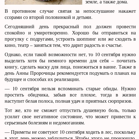
земле, а также дома.
В противном случае святая за непослушание накажет
ссорами со второй половинкой и детьми.
Сегодняшний день прекрасный пол должен провести
спокойно и умиротворенно. Хорошо бы отправиться на
прогулку с подругами, устроить шоппинг или же сходить в
кино, театр – заняться тем, что дарит радость и счастье.
Однако, если такой возможности нет, то 10 сентября нужно
выделить хотя бы немного времени для себя – почитать
книгу, сделать маску для лица, понежиться в ванне. Также в
день Анны Пророчицы рекомендуется подумать о планах на
будущее и способах их реализации.
— 10 сентября нельзя вспоминать старые обиды. Нужно
простить обидчика, забыв все плохое, тогда в жизни
наступит белая полоса, полная удач и приятных сюрпризов.
Тот же, кто не сможет отпустить душевную боль, только
усилит свое негативное состояние, что может привести к
серьезным болезням и недомоганиям.
— Приметы не советуют 10 сентября ходить в лес, поскольку
в этот день можно заблудиться. Чтобы этого не произошло,