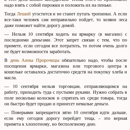
надо взять с собой пирожки и положить их на пеньке.
Тогда
Леший
угостится и не станет путать тропинки. А если
все-таки человек сам неправильно пойдет, то хозяин леса
даже поможет найти дорогу домой.
— Нельзя 10 сентября ходить на ярмарку (в магазин) с
последними деньгами. Этот запрет связан с тем, что по
примете, если сегодня все потратить, то потом очень долго
не будет возможности заработать.
В
день Анны Пророчицы
обязательно надо, чтобы после
посещения ярмарки, магазина или торгового центра в
кошельке оставалось достаточно средств на покупку хлеба и
масла.
— 10 сентября нельзя торговцам, отправляющимся на
работу, приходить туда с пустыми руками. Нужно собрать в
поле несколько колосков и спрятать их среди товара, тогда
он быстро будет продан и принесет немалые деньги.
— Поверьями запрещается зятю 10 сентября идти дальше,
если ему сегодня дорогу перейдет теща, – это верная
примета к хлопотному, но бесполезному дню.