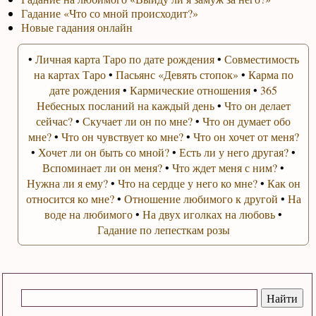
Гадание «Что со мной происходит?»
Новые гадания онлайн
•
Личная карта Таро по дате рождения
•
Совместимость
на картах Таро
•
Пасьянс «Девять стопок»
•
Карма по
дате рождения
•
Кармические отношения
•
365
Небесных посланий на каждый день
•
Что он делает
сейчас?
•
Скучает ли он по мне?
•
Что он думает обо
мне?
•
Что он чувствует ко мне?
•
Что он хочет от меня?
•
Хочет ли он быть со мной?
•
Есть ли у него другая?
•
Вспоминает ли он меня?
•
Что ждет меня с ним?
•
Нужна ли я ему?
•
Что на сердце у него ко мне?
•
Как он
относится ко мне?
•
Отношение любимого к другой
•
На
воде на любимого
•
На двух иголках на любовь
•
Гадание по лепесткам розы