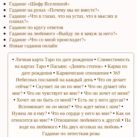
Гадание «Шифр Вселенной»
Гадание на рунах «Почему мы не вместе?»
Гадание «Что в глазах, что на устах, что в мыслях и
планах?»
Гадание по кругу ответов
Гадание на любимого «Выйду ли я замуж за него?»
Гадание «Что со мной происходит?»
Новые гадания онлайн
•
Личная карта Таро по дате рождения
•
Совместимость
на картах Таро
•
Пасьянс «Девять стопок»
•
Карма по
дате рождения
•
Кармические отношения
•
365
Небесных посланий на каждый день
•
Что он делает
сейчас?
•
Скучает ли он по мне?
•
Что он думает обо
мне?
•
Что он чувствует ко мне?
•
Что он хочет от меня?
•
Хочет ли он быть со мной?
•
Есть ли у него другая?
•
Вспоминает ли он меня?
•
Что ждет меня с ним?
•
Нужна ли я ему?
•
Что на сердце у него ко мне?
•
Как он
относится ко мне?
•
Отношение любимого к другой
•
На
воде на любимого
•
На двух иголках на любовь
•
Гадание по лепесткам розы