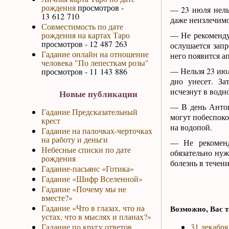
рождения
просмотров -
— 23 июля нельз
13 612 710
даже неизлечимо
Совместимость по дате
рождения на картах Таро
— Не рекоменду
просмотров - 12 487 263
ослушается запр
Гадание онлайн на отношение
него появится а
человека "По лепесткам розы"
— Нельзя 23 июля
просмотров - 11 143 886
дно унесет. За
исчезнут в водн
Новые публикации
— В день Антон
Гадание Предсказательный
могут побеспок
крест
на водопой.
Гадание на палочках-черточках
на работу и деньги
— Не рекоменд
Небесные списки по дате
обязательно нуж
рождения
болезнь в течени
Гадание-пасьянс «Готика»
Гадание «Шифр Вселенной»
Гадание «Почему мы не
вместе?»
Гадание «Что в глазах, что на
Возможно, Вас т
устах, что в мыслях и планах?»
Гадание по кругу ответов
31 декабря