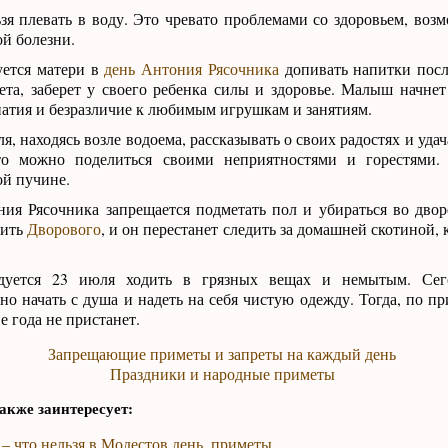
я плевать в воду. Это чревато проблемами со здоровьем, воз
й болезни.
ется матери в
день Антония Рясочника
допивать напитки после
ета, заберет у своего ребенка силы и здоровье. Малыш начнет 
патия и безразличие к любимым игрушкам и занятиям.
, находясь возле водоема, рассказывать о своих радостях и удач
то можно поделиться своими неприятностями и горестями.
ой пучине.
ия Рясочника запрещается подметать пол и убираться во двор
оить
Дворового
, и он перестанет следить за домашней скотиной, 
уется 23 июля ходить в грязных вещах и немытым. Сег
но начать с душа и надеть на себя чистую одежду. Тогда, по п
е года не пристанет.
Запрещающие приметы и запреты на каждый день
Праздники и народные приметы
акже заинтересует:
 – что нельзя в Модестов день, приметы