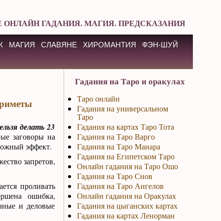
 ОНЛАЙН ГАДАНИЯ. МАГИЯ. ПРЕДСКАЗАНИЯ
К
МАГИЯ
СЛАВЯНЕ
ХИРОМАНТИЯ
ФЭН-ШУЙ
Гадания на Таро и оракулах
Таро онлайн
приметы
Гадания на универсальном
Таро
ельзя делать 23
Гадания на картах Таро Тота
ые заговоры на
Гадания на Таро Варго
ложный эффект.
Гадания на Таро Манара
Гадания на Египетском Таро
жество запретов,
Онлайн гадания на Таро Ошо
Гадания на Таро Снов
ается проливать
Гадания на Таро Ангелов
ершена ошибка,
Онлайн гадания на Оракулах
чные и деловые
Гадания на цыганских картах
Гадания на картах Ленорман