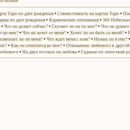
я онлайн
рта Таро по дате рождения
•
Совместимость на картах Таро
•
Пас
арма по дате рождения
•
Кармические отношения
•
365 Небесных
•
Что он делает сейчас?
•
Скучает ли он по мне?
•
Что он думает
т ко мне?
•
Что он хочет от меня?
•
Хочет ли он быть со мной?
•
поминает ли он меня?
•
Что ждет меня с ним?
•
Нужна ли я ему?
мне?
•
Как он относится ко мне?
•
Отношение любимого к другой
любимого
•
На двух иголках на любовь
•
Гадание по лепесткам р