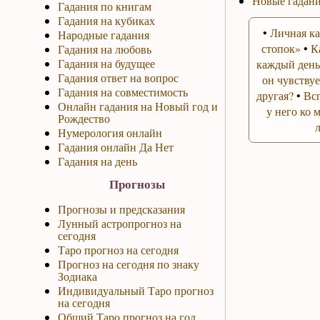
Новые гадани
Гадания по книгам
Гадания на кубиках
•
Личная ка
Народные гадания
стопок»
•
К
Гадания на любовь
Гадания на будущее
каждый день
Гадания ответ на вопрос
он чувствуе
Гадания на совместимость
другая?
•
Вс
Онлайн гадания на Новый год и
у него ко 
Рождество
Нумерология онлайн
Гадания онлайн Да Нет
Гадания на день
Прогнозы
Прогнозы и предсказания
Лунный астропрогноз на
сегодня
Таро прогноз на сегодня
Прогноз на сегодня по знаку
Зодиака
Индивидуальный Таро прогноз
на сегодня
Общий Таро прогноз на год