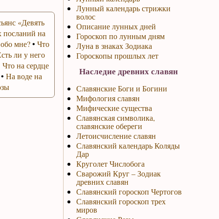
Лунный календарь стрижки
волос
ьянс «Девять
Описание лунных дней
 посланий на
Гороскоп по лунным дням
 обо мне?
•
Что
Луна в знаках Зодиака
Есть ли у него
Гороскопы прошлых лет
•
Что на сердце
Наследие древних славян
•
На воде на
озы
Славянские Боги и Богини
Мифология славян
Мифические существа
Славянская символика,
славянские обереги
Летоисчисление славян
Славянский календарь Коляды
Дар
Круголет Числобога
Сварожий Круг – Зодиак
древних славян
Славянский гороскоп Чертогов
Славянский гороскоп трех
миров