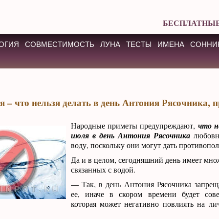
БЕСПЛАТНЫЕ
ОГИЯ
СОВМЕСТИМОСТЬ
ЛУНА
ТЕСТЫ
ИМЕНА
СОННИ
я – что нельзя делать в день Антония Рясочника, 
Народные приметы предупреждают,
что н
июля в день Антония Рясочника
любовн
воду, поскольку они могут дать противопо
Да и в целом, сегодняшний день имеет мно
связанных с водой.
— Так, в день Антония Рясочника запрещ
ее, иначе в скором времени будет сов
которая может негативно повлиять на ли