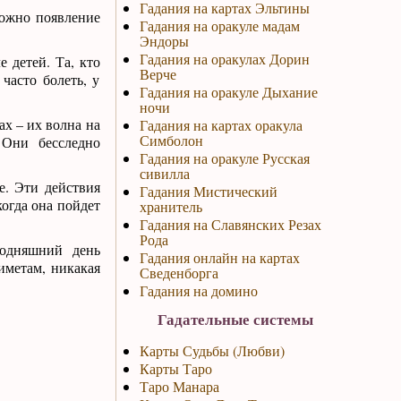
Гадания на картах Эльтины
можно появление
Гадания на оракуле мадам
Эндоры
Гадания на оракулах Дорин
 детей. Та, кто
Верче
часто болеть, у
Гадания на оракуле Дыхание
ночи
ах – их волна на
Гадания на картах оракула
Симболон
 Они бесследно
Гадания на оракуле Русская
сивилла
е. Эти действия
Гадания Мистический
когда она пойдет
хранитель
Гадания на Славянских Резах
Рода
одняшний день
Гадания онлайн на картах
риметам, никакая
Сведенборга
Гадания на домино
Гадательные системы
Карты Судьбы (Любви)
Карты Таро
Таро Манара