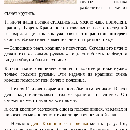
случае голова
разболится, и живот
станет крутить.
11 июля наши предки старались как можно чаще применять
крапиву. В день Крапивного заговенья из нее в последний
раз варили щи, так как уже завтра это растение потеряет
свои целебные силы, а вместе с ними и приятный вкус.
— Запрещено рвать крапиву в перчатках. Сегодня это нужно
делать только голыми руками – тогда они болеть не будут, а
заодно уйдут и боли в суставах.
Кстати, ткать крапивные холсты и полотенца тоже нужно
только голыми руками. Эти изделия из крапивы очень
хорошо помогают при болях в пояснице.
— Нельзя 11 июля подметать пол обычным веником. В этот
день надо использовать только крапивный веничек. Он
сможет вымести из дома все плохое.
А если крапиву разложить еще на подоконниках, чердаках и
порогах, то можно очистить жилище и от нечистой силы.
— Нельзя в
день Крапивного заговенья
косить траву. Тот,
кто ослушается совета, будет наказан Высшими силами