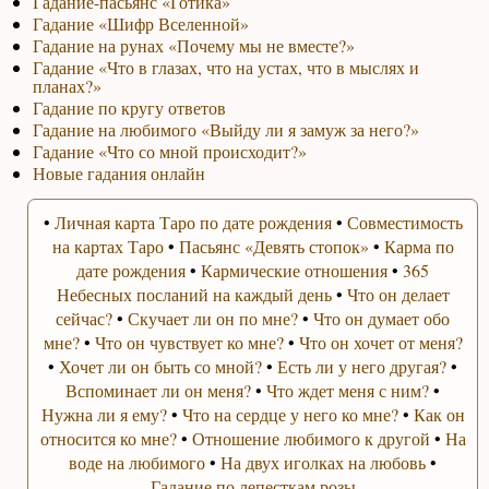
Гадание-пасьянс «Готика»
Гадание «Шифр Вселенной»
Гадание на рунах «Почему мы не вместе?»
Гадание «Что в глазах, что на устах, что в мыслях и
планах?»
Гадание по кругу ответов
Гадание на любимого «Выйду ли я замуж за него?»
Гадание «Что со мной происходит?»
Новые гадания онлайн
•
Личная карта Таро по дате рождения
•
Совместимость
на картах Таро
•
Пасьянс «Девять стопок»
•
Карма по
дате рождения
•
Кармические отношения
•
365
Небесных посланий на каждый день
•
Что он делает
сейчас?
•
Скучает ли он по мне?
•
Что он думает обо
мне?
•
Что он чувствует ко мне?
•
Что он хочет от меня?
•
Хочет ли он быть со мной?
•
Есть ли у него другая?
•
Вспоминает ли он меня?
•
Что ждет меня с ним?
•
Нужна ли я ему?
•
Что на сердце у него ко мне?
•
Как он
относится ко мне?
•
Отношение любимого к другой
•
На
воде на любимого
•
На двух иголках на любовь
•
Гадание по лепесткам розы