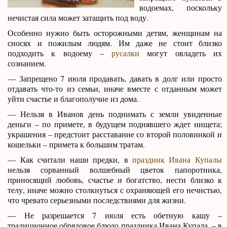
водоемах, поскольку
нечистая сила может затащить под воду.
Особенно нужно быть осторожными детям, женщинам на
сносях и пожилым людям. Им даже не стоит близко
подходить к водоему –
русалки
могут овладеть их
сознанием.
— Запрещено 7 июля продавать, давать в долг или просто
отдавать что-то из семьи, иначе вместе с отданным может
уйти счастье и благополучие из дома.
— Нельзя в Иванов день поднимать с земли увиденные
деньги – по примете, в будущем поднявшего ждет нищета;
украшения – предстоит расставание со второй половинкой и
кошельки – примета к большим тратам.
— Как считали наши предки, в
праздник Ивана Купалы
нельзя сорванный волшебный цветок папоротника,
приносящий любовь, счастье и богатство, нести близко к
телу, иначе можно столкнуться с охраняющей его нечистью,
что чревато серьезными последствиями для жизни.
— Не разрешается 7 июля есть обетную кашу –
традиционное обрядовое блюдо праздника Ивана Купала, – в