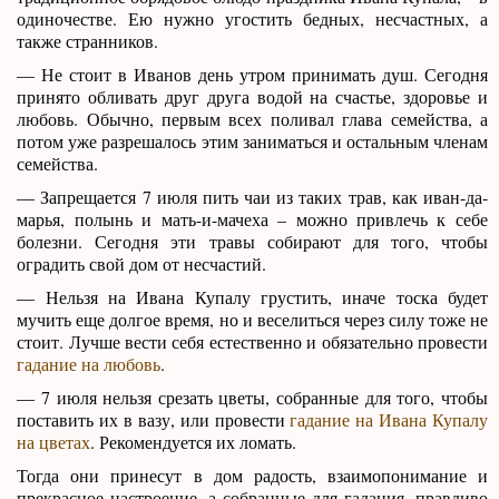
одиночестве. Ею нужно угостить бедных, несчастных, а
также странников.
— Не стоит в Иванов день утром принимать душ. Сегодня
принято обливать друг друга водой на счастье, здоровье и
любовь. Обычно, первым всех поливал глава семейства, а
потом уже разрешалось этим заниматься и остальным членам
семейства.
— Запрещается 7 июля пить чаи из таких трав, как иван-да-
марья, полынь и мать-и-мачеха – можно привлечь к себе
болезни. Сегодня эти травы собирают для того, чтобы
оградить свой дом от несчастий.
— Нельзя на Ивана Купалу грустить, иначе тоска будет
мучить еще долгое время, но и веселиться через силу тоже не
стоит. Лучше вести себя естественно и обязательно провести
гадание на любовь
.
— 7 июля нельзя срезать цветы, собранные для того, чтобы
поставить их в вазу, или провести
гадание на Ивана Купалу
на цветах
. Рекомендуется их ломать.
Тогда они принесут в дом радость, взаимопонимание и
прекрасное настроение, а собранные для гадания, правдиво