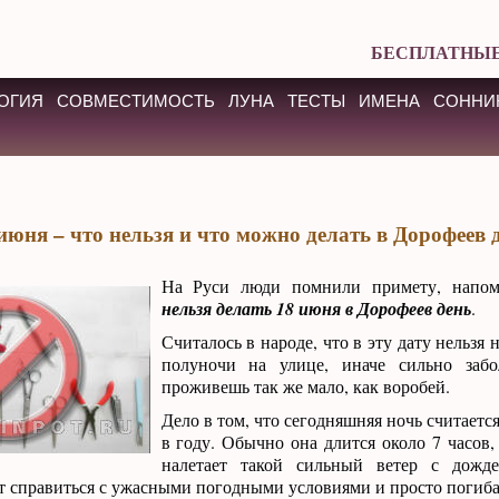
БЕСПЛАТНЫЕ
ОГИЯ
СОВМЕСТИМОСТЬ
ЛУНА
ТЕСТЫ
ИМЕНА
СОННИ
июня – что нельзя и что можно делать в Дорофеев 
На Руси люди помнили примету, нап
нельзя делать 18 июня в Дорофеев день
.
Считалось в народе, что в эту дату нельзя 
полуночи на улице, иначе сильно заб
проживешь так же мало, как воробей.
Дело в том, что сегодняшняя ночь считаетс
в году. Обычно она длится около 7 часов,
налетает такой сильный ветер с дожд
т справиться с ужасными погодными условиями и просто погиб