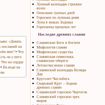
Лунный календарь стрижки
волос
Описание лунных дней
Гороскоп по лунным дням
Луна в знаках Зодиака
Гороскопы прошлых лет
Наследие древних славян
ьянс «Девять
Славянские Боги и Богини
 посланий на
Мифология славян
 обо мне?
•
Что
Мифические существа
Славянская символика,
Есть ли у него
славянские обереги
•
Что на сердце
Летоисчисление славян
•
На воде на
Славянский календарь Коляды
озы
Дар
Круголет Числобога
Сварожий Круг – Зодиак
древних славян
Славянский гороскоп Чертогов
Славянский гороскоп трех
миров