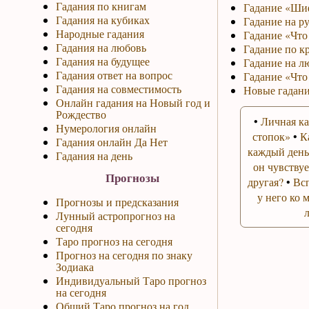
Гадания по книгам
Гадание «Ши
Гадания на кубиках
Гадание на р
Народные гадания
Гадание «Что 
Гадания на любовь
Гадание по к
Гадания на будущее
Гадание на л
Гадания ответ на вопрос
Гадание «Что
Гадания на совместимость
Новые гадани
Онлайн гадания на Новый год и
Рождество
•
Личная ка
Нумерология онлайн
стопок»
•
К
Гадания онлайн Да Нет
каждый день
Гадания на день
он чувствуе
Прогнозы
другая?
•
Вс
у него ко 
Прогнозы и предсказания
Лунный астропрогноз на
сегодня
Таро прогноз на сегодня
Прогноз на сегодня по знаку
Зодиака
Индивидуальный Таро прогноз
на сегодня
Общий Таро прогноз на год