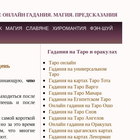
 ОНЛАЙН ГАДАНИЯ. МАГИЯ. ПРЕДСКАЗАНИЯ
К
МАГИЯ
СЛАВЯНЕ
ХИРОМАНТИЯ
ФЭН-ШУЙ
Гадания на Таро и оракулах
Таро онлайн
день
Гадания на универсальном
Таро
оминающую,
что
Гадания на картах Таро Тота
Гадания на Таро Варго
Гадания на Таро Манара
находиться после
Гадания на Египетском Таро
олеешь и после
Онлайн гадания на Таро Ошо
Гадания на Таро Снов
я самой короткой
Гадания на Таро Ангелов
 но за это время
Онлайн гадания на Оракулах
ем, что многие
Гадания на цыганских картах
ают.
Гадания на картах Ленорман