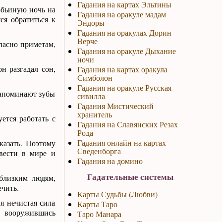
Гадания на картах Эльтины
робьиную ночь на
Гадания на оракуле мадам
ся обратиться к
Эндоры
Гадания на оракулах Дорин
Верче
ласно приметам,
Гадания на оракуле Дыхание
ночи
н разгадал сон,
Гадания на картах оракула
Симболон
Гадания на оракуле Русская
напоминают зубы
сивилла
Гадания Мистический
хранитель
ется работать с
Гадания на Славянских Резах
Рода
Гадания онлайн на картах
казать. Поэтому
Сведенборга
вести в мире и
Гадания на домино
Гадательные системы
близким людям,
ечить.
Карты Судьбы (Любви)
я нечистая сила
Карты Таро
, вооружившись
Таро Манара