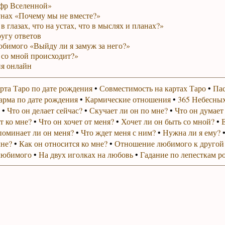
фр Вселенной»
унах «Почему мы не вместе?»
в глазах, что на устах, что в мыслях и планах?»
ругу ответов
юбимого «Выйду ли я замуж за него?»
 со мной происходит?»
я онлайн
рта Таро по дате рождения
•
Совместимость на картах Таро
•
Пас
арма по дате рождения
•
Кармические отношения
•
365 Небесных
•
Что он делает сейчас?
•
Скучает ли он по мне?
•
Что он думает
т ко мне?
•
Что он хочет от меня?
•
Хочет ли он быть со мной?
•
поминает ли он меня?
•
Что ждет меня с ним?
•
Нужна ли я ему?
мне?
•
Как он относится ко мне?
•
Отношение любимого к другой
любимого
•
На двух иголках на любовь
•
Гадание по лепесткам р