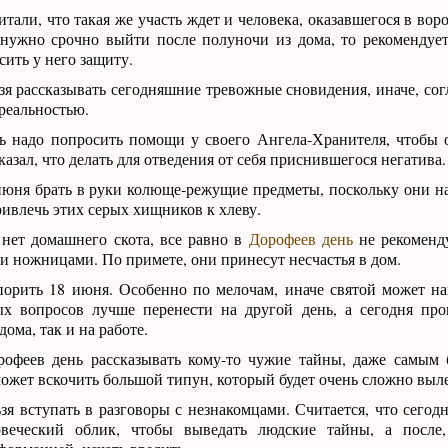
тали, что такая же участь ждет и человека, оказавшегося в во
 нужно срочно выйти после полуночи из дома, то рекомендует
сить у него защиту.
я рассказывать сегодняшние тревожные сновидения, иначе, сог
 реальностью.
ь надо попросить помощи у своего Ангела-Хранителя, чтобы о
азал, что делать для отведения от себя приснившегося негатива.
июня брать в руки колюще-режущие предметы, поскольку они 
ривлечь этих серых хищников к хлеву.
 нет домашнего скота, все равно в
Дорофеев день
не рекоменду
и ножницами. По примете, они принесут несчастья в дом.
орить 18 июня. Особенно по мелочам, иначе святой может на
х вопросов лучше перенести на другой день, а сегодня про
дома, так и на работе.
офеев день рассказывать кому-то чужие тайны, даже самым 
может вскочить большой типун, который будет очень сложно выл
я вступать в разговоры с незнакомцами. Считается, что сегодн
овеческий облик, чтобы выведать людские тайны, а после