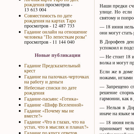
рождения
просмотров -
Наши предки счи
13 613 004
улице. Но если
Совместимость по дате
святому и попро
рождения на картах Таро
просмотров - 12 487 733
— 18 июня нельз
Гадание онлайн на отношение
они могут стать
человека "По лепесткам розы"
В Дорофеев ден
просмотров - 11 144 040
успокоил и подск
Новые публикации
— Не стоит 18 
волка и могут п
Гадание Предсказательный
крест
Если же в доме
Гадание на палочках-черточках
ножами, иглами 
на работу и деньги
— Запрещено сп
Небесные списки по дате
решение спорны
рождения
гармонии, как в 
Гадание-пасьянс «Готика»
Гадание «Шифр Вселенной»
— Нельзя в Дор
Гадание «Почему мы не
иначе на языке 
вместе?»
Гадание «Что в глазах, что на
— 18 июня нельз
устах, что в мыслях и планах?»
принимает чел
Гадание по кругу ответов