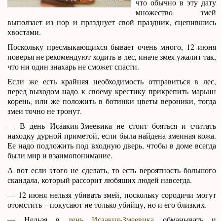
что обычно в эту дату
множество змей
выползает из нор и празднует свой праздник, сцепившись
хвостами.
Поскольку пресмыкающихся бывает очень много, 12 июня
поверья не рекомендуют ходить в лес, иначе змея ужалит так,
что ни один знахарь не сможет спасти.
Если же есть крайняя необходимость отправиться в лес,
перед выходом надо к своему крестику прикрепить марьин
корень, или же положить в ботинки цветы вероники, тогда
змеи точно не тронут.
— В день Исаакия-Змеевика не стоит бояться и считать
находку дурной приметой, если была найдена змеиная кожа.
Ее надо подложить под входную дверь, чтобы в доме всегда
были мир и взаимопонимание.
А вот если этого не сделать, то есть вероятность большого
скандала, который рассорит любящих людей навсегда.
— 12 июня нельзя убивать змей, поскольку сородичи могут
отомстить – покусают не только убийцу, но и его близких.
— Нельзя в
день Исаакия-Змеевика
обманывать и