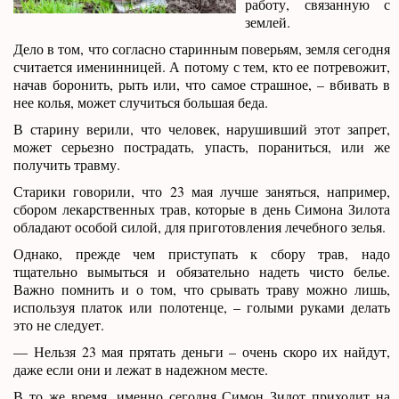
работу, связанную с
землей.
Дело в том, что согласно старинным поверьям, земля сегодня
считается именинницей. А потому с тем, кто ее потревожит,
начав боронить, рыть или, что самое страшное, – вбивать в
нее колья, может случиться большая беда.
В старину верили, что человек, нарушивший этот запрет,
может серьезно пострадать, упасть, пораниться, или же
получить травму.
Старики говорили, что 23 мая лучше заняться, например,
сбором лекарственных трав, которые в день Симона Зилота
обладают особой силой, для приготовления лечебного зелья.
Однако, прежде чем приступать к сбору трав, надо
тщательно вымыться и обязательно надеть чисто белье.
Важно помнить и о том, что срывать траву можно лишь,
используя платок или полотенце, – голыми руками делать
это не следует.
— Нельзя 23 мая прятать деньги – очень скоро их найдут,
даже если они и лежат в надежном месте.
В то же время, именно сегодня Симон Зилот приходит на