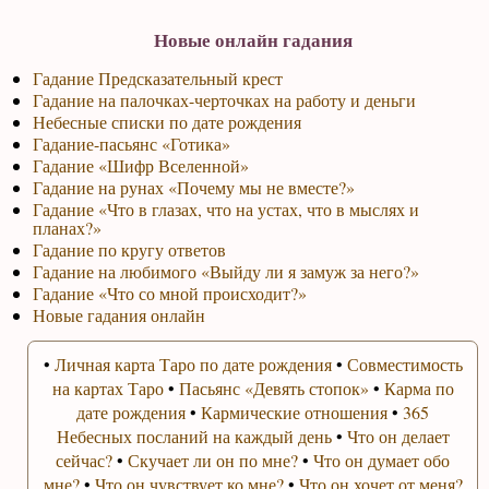
Новые онлайн гадания
Гадание Предсказательный крест
Гадание на палочках-черточках на работу и деньги
Небесные списки по дате рождения
Гадание-пасьянс «Готика»
Гадание «Шифр Вселенной»
Гадание на рунах «Почему мы не вместе?»
Гадание «Что в глазах, что на устах, что в мыслях и
планах?»
Гадание по кругу ответов
Гадание на любимого «Выйду ли я замуж за него?»
Гадание «Что со мной происходит?»
Новые гадания онлайн
•
Личная карта Таро по дате рождения
•
Совместимость
на картах Таро
•
Пасьянс «Девять стопок»
•
Карма по
дате рождения
•
Кармические отношения
•
365
Небесных посланий на каждый день
•
Что он делает
сейчас?
•
Скучает ли он по мне?
•
Что он думает обо
мне?
•
Что он чувствует ко мне?
•
Что он хочет от меня?