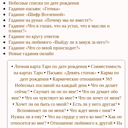
Небесные списки по дате рождения
Гадание-пасьянс «Готика»
Гадание «Шифр Вселенной»
Гадание на рунах «Почему мы не вместе?»
Гадание «Что в глазах, что на устах, что в мыслях и
планах?»
Гадание по кругу ответов
Гадание на любимого «Выйду ли я замуж за него?»
Гадание «Что со мной происходит?»
Новые гадания онлайн
•
Личная карта Таро по дате рождения
•
Совместимость
на картах Таро
•
Пасьянс «Девять стопок»
•
Карма по
дате рождения
•
Кармические отношения
•
365
Небесных посланий на каждый день
•
Что он делает
сейчас?
•
Скучает ли он по мне?
•
Что он думает обо
мне?
•
Что он чувствует ко мне?
•
Что он хочет от меня?
•
Хочет ли он быть со мной?
•
Есть ли у него другая?
•
Вспоминает ли он меня?
•
Что ждет меня с ним?
•
Нужна ли я ему?
•
Что на сердце у него ко мне?
•
Как он
относится ко мне?
•
Отношение любимого к другой
•
На