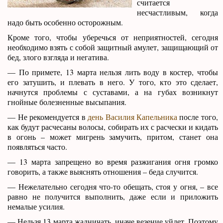
считается
несчастливым, когда
надо быть особенно осторожным.
Кроме того, чтобы уберечься от неприятностей, сегодня
необходимо взять с собой защитный амулет, защищающий от
бед, злого взгляда и негатива.
— По примете, 13 марта нельзя лить воду в костер, чтобы
его затушить, и плевать в него. У того, кто это сделает,
начнутся проблемы с суставами, а на губах возникнут
гнойные болезненные высыпания.
— Не рекомендуется в
день Василия Капельника
после того,
как будут расчесаны волосы, собирать их с расчески и кидать
в огонь – может мигрень замучить, притом, станет она
появляться часто.
— 13 марта запрещено во время разжигания огня громко
говорить, а также выяснять отношения – беда случится.
— Нежелательно сегодня что-то обещать, стоя у огня, – все
равно не получится выполнить, даже если и приложить
немалые усилия.
— Нельзя 13 марта жадничать, иначе везение уйдет. Поэтому