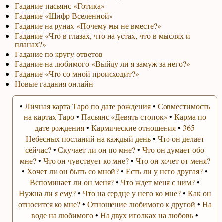
Гадание-пасьянс «Готика»
Гадание «Шифр Вселенной»
Гадание на рунах «Почему мы не вместе?»
Гадание «Что в глазах, что на устах, что в мыслях и
планах?»
Гадание по кругу ответов
Гадание на любимого «Выйду ли я замуж за него?»
Гадание «Что со мной происходит?»
Новые гадания онлайн
•
Личная карта Таро по дате рождения
•
Совместимость
на картах Таро
•
Пасьянс «Девять стопок»
•
Карма по
дате рождения
•
Кармические отношения
•
365
Небесных посланий на каждый день
•
Что он делает
сейчас?
•
Скучает ли он по мне?
•
Что он думает обо
мне?
•
Что он чувствует ко мне?
•
Что он хочет от меня?
•
Хочет ли он быть со мной?
•
Есть ли у него другая?
•
Вспоминает ли он меня?
•
Что ждет меня с ним?
•
Нужна ли я ему?
•
Что на сердце у него ко мне?
•
Как он
относится ко мне?
•
Отношение любимого к другой
•
На
воде на любимого
•
На двух иголках на любовь
•