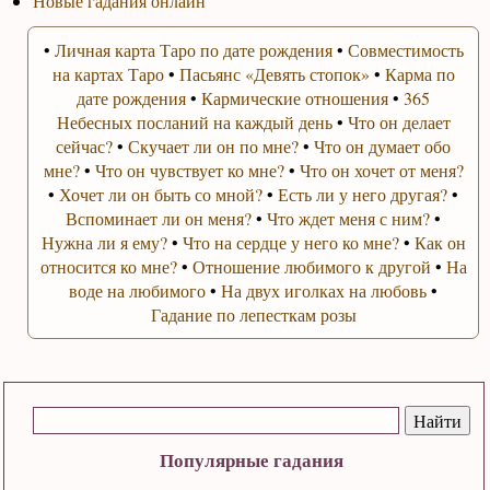
Новые гадания онлайн
•
Личная карта Таро по дате рождения
•
Совместимость
на картах Таро
•
Пасьянс «Девять стопок»
•
Карма по
дате рождения
•
Кармические отношения
•
365
Небесных посланий на каждый день
•
Что он делает
сейчас?
•
Скучает ли он по мне?
•
Что он думает обо
мне?
•
Что он чувствует ко мне?
•
Что он хочет от меня?
•
Хочет ли он быть со мной?
•
Есть ли у него другая?
•
Вспоминает ли он меня?
•
Что ждет меня с ним?
•
Нужна ли я ему?
•
Что на сердце у него ко мне?
•
Как он
относится ко мне?
•
Отношение любимого к другой
•
На
воде на любимого
•
На двух иголках на любовь
•
Гадание по лепесткам розы
Популярные гадания