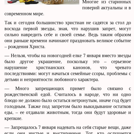
Многие из старинных
поверий актуальны и в
современном мире.
Так и сегодня большинство христиан не садятся за стол до
восхода первой звезды, зная, что нарушив запрет, могут
сильно навредить себе и своей семье. Ведь таким образом
они раньше времени начинают праздновать великое событие
– рождения Христа.
— Нельзя, чтобы на новогодней елке 7 января вместо звезды
было другое украшение, поскольку это – серьезное
нарушение христианских канонов, что чревато
последствиями: могут начаться семейные ссоры, проблемы с
детьми и неприятности любовного характера.
— Много запрещающих примет было связано с
рождественской едой. Считалось в народе, что ни одно
блюдо не должно было остаться нетронутым, иначе год будет
голодным. Также под запретом было выкидывание остатков
еды, – ее отдавали животным, тогда они будут здоровые и
крепкие.
— Запрещалось 7 января надевать на себя старые вещи, даже
если они чистые и выстиранные. Тот, кто ослушается