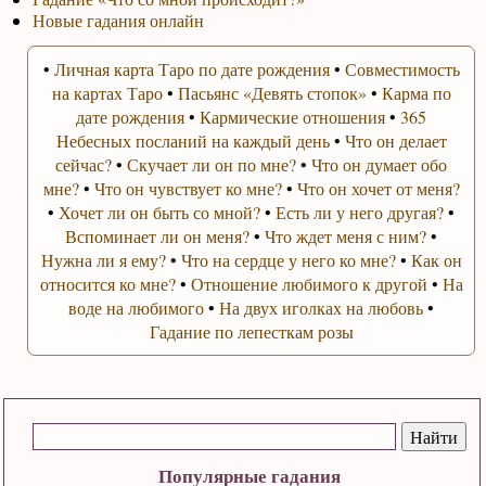
Новые гадания онлайн
•
Личная карта Таро по дате рождения
•
Совместимость
на картах Таро
•
Пасьянс «Девять стопок»
•
Карма по
дате рождения
•
Кармические отношения
•
365
Небесных посланий на каждый день
•
Что он делает
сейчас?
•
Скучает ли он по мне?
•
Что он думает обо
мне?
•
Что он чувствует ко мне?
•
Что он хочет от меня?
•
Хочет ли он быть со мной?
•
Есть ли у него другая?
•
Вспоминает ли он меня?
•
Что ждет меня с ним?
•
Нужна ли я ему?
•
Что на сердце у него ко мне?
•
Как он
относится ко мне?
•
Отношение любимого к другой
•
На
воде на любимого
•
На двух иголках на любовь
•
Гадание по лепесткам розы
Популярные гадания