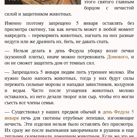
этого святого главным
борцом с нечистой
силой и защитником животных.
Именно поэтому запрещено 5 января оставлять без
присмотра скотину, так как нечисть может в любой момент
навредить – перекормить животных, нагнать на них разные
недуги или же дразнить их, бить, не давать спать.
— Нельзя делать в день Федула уборку возле печки
(кухонной плиты), иначе можно потревожить
Домового
, и
он не сможет защитить дом от темных сил.
— Запрещалось 5 января людям пить утреннее молоко. Им
нужно было напоить животных, тогда у них будут силы
пережить сильные морозы и нападки завистников, колдунов
и ведьм. Часто после угощения животных молоко
оставалось, из него делали творог или сыр, чтобы его могли
съесть все члены семьи.
— Существовал у наших предков обычай в
день Федула 5
января
печь для скотины отрубные лепешки, изгоняющие
нечисть. Эти изделия нельзя было оставлять без присмотра.
Их сразу же после выпекания заворачивали в рушник и еще
теплыми скармливали домашним животным. Если же это не