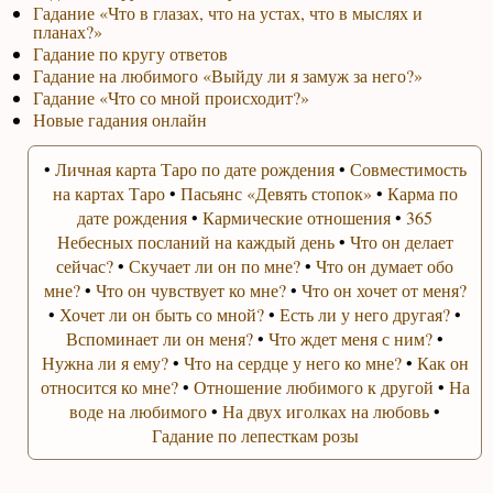
Гадание «Что в глазах, что на устах, что в мыслях и
планах?»
Гадание по кругу ответов
Гадание на любимого «Выйду ли я замуж за него?»
Гадание «Что со мной происходит?»
Новые гадания онлайн
•
Личная карта Таро по дате рождения
•
Совместимость
на картах Таро
•
Пасьянс «Девять стопок»
•
Карма по
дате рождения
•
Кармические отношения
•
365
Небесных посланий на каждый день
•
Что он делает
сейчас?
•
Скучает ли он по мне?
•
Что он думает обо
мне?
•
Что он чувствует ко мне?
•
Что он хочет от меня?
•
Хочет ли он быть со мной?
•
Есть ли у него другая?
•
Вспоминает ли он меня?
•
Что ждет меня с ним?
•
Нужна ли я ему?
•
Что на сердце у него ко мне?
•
Как он
относится ко мне?
•
Отношение любимого к другой
•
На
воде на любимого
•
На двух иголках на любовь
•
Гадание по лепесткам розы