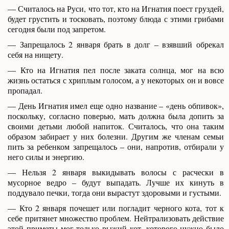
— Считалось на Руси, что тот, кто на Игнатия поест груздей,
будет грустить и тосковать, поэтому блюда с этими грибами
сегодня были под запретом.
— Запрещалось 2 января брать в долг – взявший обрекал
себя на нищету.
— Кто на Игнатия пел после заката солнца, мог на всю
жизнь остаться с хриплым голосом, а у некоторых он и вовсе
пропадал.
— День Игнатия имел еще одно название – «день обпивок»,
поскольку, согласно поверью, мать должна была допить за
своими детьми любой напиток. Считалось, что она таким
образом забирает у них болезни. Другим же членам семьи
пить за ребенком запрещалось – они, напротив, отбирали у
него силы и энергию.
— Нельзя 2 января выкидывать волосы с расчески в
мусорное ведро – будут выпадать. Лучше их кинуть в
поддувало печки, тогда они вырастут здоровыми и густыми.
— Кто 2 января почешет или погладит черного кота, тот к
себе притянет множество проблем. Нейтрализовать действие
этой приметы мог только рыжий кот, которого нужно было