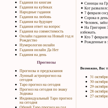
Гадания по книгам
✦ Синицы на Гри
Гадания на кубиках
✦ Кот развалился
Народные гадания
✦ 7 февраля сос
Гадания на любовь
✦ Сорока в день
Гадания на будущее
✦ Человек, забо
Гадания ответ на вопрос
✦ На Григория З
Гадания на совместимость
избежать.
Онлайн гадания на Новый год и
✦ Кто 7 февраля 
Рождество
✦ Рожденные в э
Нумерология онлайн
Гадания онлайн Да Нет
Гадания на день
Прогнозы
Возможно, Вас т
Прогнозы и предсказания
Лунный астропрогноз на
31 октября
сегодня
30 октября
Таро прогноз на сегодня
29 октября
Прогноз на сегодня по знаку
28 октября
Зодиака
27 октября
Индивидуальный Таро прогноз
на сегодня
Общий Таро прогноз на год