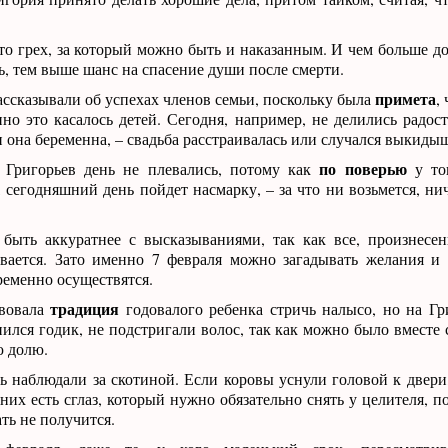
это грех, за который можно быть и наказанным. И чем больше д
ь, тем выше шанс на спасение души после смерти.
примета
рассказывали об успехах членов семьи, поскольку была
,
нно это касалось детей. Сегодня, например, не делились радос
и она беременна, – свадьба расстраивалась или случался выкиды
по поверью
 Григорьев день не плевались, потому как
у тог
, сегодняшний день пойдет насмарку, – за что ни возьмется, ни
 быть аккуратнее с высказываниями, так как все, произнесен
ывается. Зато именно 7 февраля можно загадывать желания и
ременно осуществятся.
традиция
твовала
годовалого ребенка стричь налысо, но на Г
ился годик, не подстригали волос, так как можно было вместе 
ю долю.
ь наблюдали за скотиной. Если коровы уснули головой к двери,
 них есть сглаз, который нужно обязательно снять у целителя, 
ть не получится.