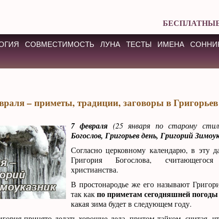
БЕСПЛАТНЫЕ
ОГИЯ
СОВМЕСТИМОСТЬ
ЛУНА
ТЕСТЫ
ИМЕНА
СОННИ
враля – приметы, традиции, заговоры в Григорьев
7 февраля
(25 января по старому сти
Богослов, Григорьев день, Григорий Зимоу
Согласно церковному календарю, в эту д
Григория Богослова, считающегося
христианства.
В простонародье же его называют Григор
по приметам сегодняшней погоды
так как
какая зима будет в следующем году.
игория принято делать хорошие дела, притом тайком, считая, 