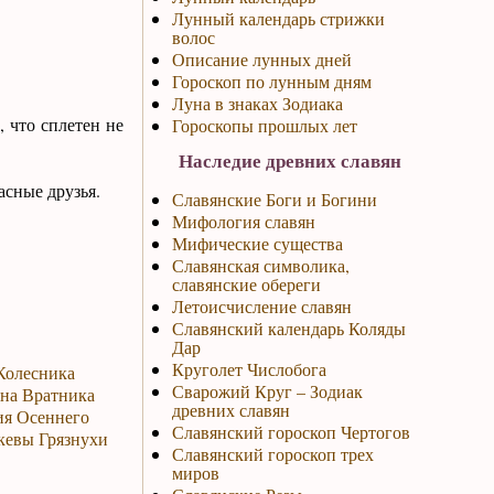
Лунный календарь стрижки
волос
Описание лунных дней
Гороскоп по лунным дням
Луна в знаках Зодиака
, что сплетен не
Гороскопы прошлых лет
Наследие древних славян
асные друзья.
Славянские Боги и Богини
Мифология славян
Мифические существа
Славянская символика,
славянские обереги
Летоисчисление славян
Славянский календарь Коляды
Дар
Круголет Числобога
 Колесника
Сварожий Круг – Зодиак
ина Вратника
древних славян
ия Осеннего
Славянский гороскоп Чертогов
скевы Грязнухи
Славянский гороскоп трех
миров