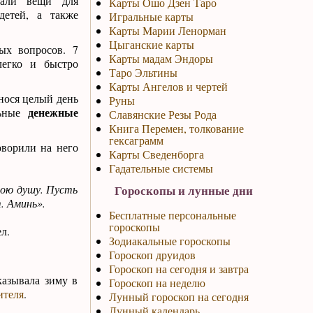
вали вещи для
Карты Ошо Дзен Таро
детей, а также
Игральные карты
Карты Марии Ленорман
Цыганские карты
ых вопросов. 7
Карты мадам Эндоры
легко и быстро
Таро Эльтины
Карты Ангелов и чертей
нося целый день
Руны
денежные
льные
Славянские Резы Рода
Книга Перемен, толкование
гексаграмм
оворили на него
Карты Сведенборга
Гадательные системы
мою душу. Пусть
Гороскопы и лунные дни
. Аминь».
Бесплатные персональные
гороскопы
л.
Зодиакальные гороскопы
Гороскоп друидов
Гороскоп на сегодня и завтра
казывала зиму в
Гороскоп на неделю
ителя
.
Лунный гороскоп на сегодня
Лунный календарь