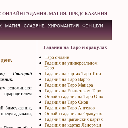
 ОНЛАЙН ГАДАНИЯ. МАГИЯ. ПРЕДСКАЗАНИЯ
К
МАГИЯ
СЛАВЯНЕ
ХИРОМАНТИЯ
ФЭН-ШУЙ
Гадания на Таро и оракулах
Таро онлайн
 день
Гадания на универсальном
Таро
лю) –
Григорий
Гадания на картах Таро Тота
казник
.
Гадания на Таро Варго
Гадания на Таро Манара
ату вспоминают
Гадания на Египетском Таро
 прародителем
Онлайн гадания на Таро Ошо
Гадания на Таро Снов
ий Зимоуказник,
Гадания на Таро Ангелов
предугадывали,
Онлайн гадания на Оракулах
Гадания на цыганских картах
Гадания на картах Ленорман
что Всевышний и