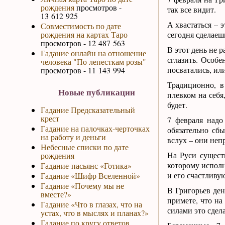
рождения
просмотров -
так все видит.
13 612 925
А хвастаться – 
Совместимость по дате
рождения на картах Таро
сегодня сделаеш
просмотров - 12 487 563
В этот день не 
Гадание онлайн на отношение
сглазить. Особе
человека "По лепесткам розы"
посватались, ил
просмотров - 11 143 994
Традиционно, в
Новые публикации
плевком на себя
будет.
Гадание Предсказательный
крест
7 февраля надо
Гадание на палочках-черточках
обязательно сб
на работу и деньги
вслух – они неп
Небесные списки по дате
На Руси сущес
рождения
которому исполн
Гадание-пасьянс «Готика»
и его счастливу
Гадание «Шифр Вселенной»
Гадание «Почему мы не
В Григорьев ден
вместе?»
примете, что на
Гадание «Что в глазах, что на
силами это сдела
устах, что в мыслях и планах?»
Гадание по кругу ответов