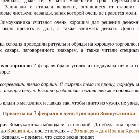
февраля, даже те, у кого маленький срок, пересматри
о. Зашивали и стирали вещички, оставшиеся от старших 
овые листьями лаванды, запах которой очень не нравится моли.
Зимоуказника считался очень хорошим для решения денежн
 было просить в долг, а также занимать деньги. Долги 
ы сегодня проводили ритуалы и обряды на хорошую торговлю, 
к сахара, заговоренного знахарем, а также читали специа
чную торговлю
7 февраля брали уголек из поддувала печи и г
вора:
 согреваешь, тепло даришь. Я согреть тела не прошу, порадуй 
т, товары берут. Быстро разбирают, богатства мне добавляют
 клали в магазинах и лавках так, чтобы никто из чужих не увиде
Приметы на 7 февраля в день Григория Зимоуказника
рия Зимоуказника наблюдали за погодой. До обеда она предс
 до
Крещения
, а после полудня – с
20 января – дня Иоанна Крест
февраля, – примета, что скоро весна придет.