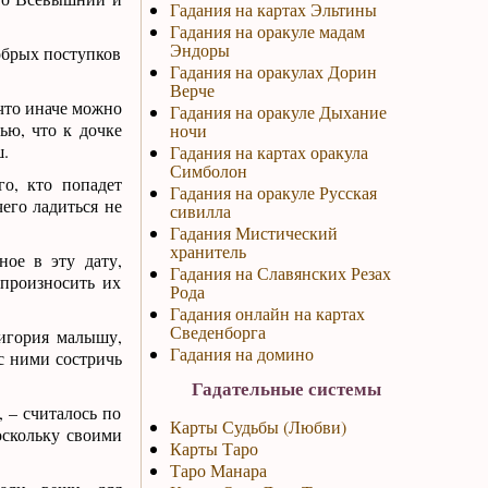
Гадания на картах Эльтины
Гадания на оракуле мадам
Эндоры
обрых поступков
Гадания на оракулах Дорин
Верче
 что иначе можно
Гадания на оракуле Дыхание
тью, что к дочке
ночи
ш.
Гадания на картах оракула
Симболон
о, кто попадет
Гадания на оракуле Русская
чего ладиться не
сивилла
Гадания Мистический
хранитель
ное в эту дату,
Гадания на Славянских Резах
 произносить их
Рода
Гадания онлайн на картах
Сведенборга
ригория малышу,
Гадания на домино
с ними состричь
Гадательные системы
 – считалось по
Карты Судьбы (Любви)
поскольку своими
Карты Таро
Таро Манара