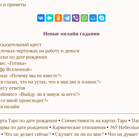
и и приметы
Новые онлайн гадания
сказательный крест
лочках-черточках на работу и деньги
ски по дате рождения
янс «Готика»
фр Вселенной»
унах «Почему мы не вместе?»
в глазах, что на устах, что в мыслях и планах?»
ругу ответов
юбимого «Выйду ли я замуж за него?»
 со мной происходит?»
я онлайн
рта Таро по дате рождения
•
Совместимость на картах Таро
•
Пас
арма по дате рождения
•
Кармические отношения
•
365 Небесных
•
Что он делает сейчас?
•
Скучает ли он по мне?
•
Что он думает