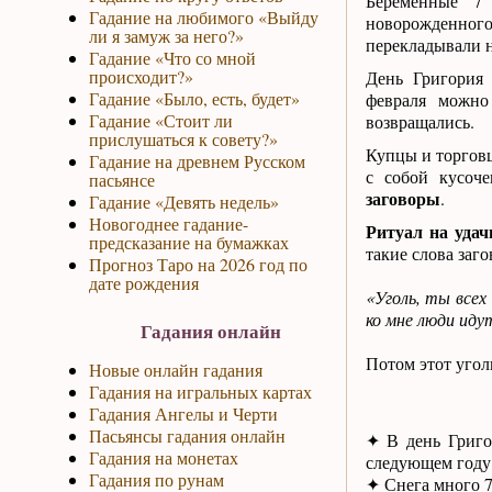
Беременные 7 
Гадание на любимого «Выйду
новорожденног
ли я замуж за него?»
перекладывали н
Гадание «Что со мной
происходит?»
День Григория 
Гадание «Было, есть, будет»
февраля можно
Гадание «Стоит ли
возвращались.
прислушаться к совету?»
Купцы и торговц
Гадание на древнем Русском
с собой кусоче
пасьянсе
заговоры
.
Гадание «Девять недель»
Новогоднее гадание-
Ритуал на уда
предсказание на бумажках
такие слова заго
Прогноз Таро на 2026 год по
дате рождения
«Уголь, ты всех
ко мне люди иду
Гадания онлайн
Потом этот уголь
Новые онлайн гадания
Гадания на игральных картах
Гадания Ангелы и Черти
Пасьянсы гадания онлайн
✦ В день Григо
Гадания на монетах
следующем году
Гадания по рунам
✦ Снега много 7 