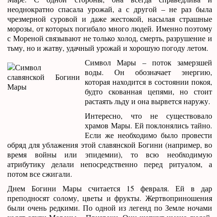
неоднократно спасала урожай, а с другой – не раз была
чрезмерной суровой и даже жестокой, насылая страшные
морозы, от которых погибало много людей. Именно поэтому
с Мореной связывают не только холод, смерть, разрушение и
тьму, но и жатву, удачный урожай и хорошую погоду летом.
Символ Мары – поток замерзшей
воды. Он обозначает энергию,
которая находится в состоянии покоя,
будто скованная цепями, но стоит
растаять льду и она вырвется наружу.
Интересно, что не существовало
храмов Мары. Ей поклонялись тайно.
Если же необходимо было провести
обряд для ублажения этой славянской Богини (например, во
время войны или эпидемии), то всю необходимую
атрибутику делали непосредственно перед ритуалом, а
потом все сжигали.
Днем Богини Мары считается 15 февраля. Ей в дар
преподносят солому, цветы и фрукты. Жертвоприношения
были очень редкими. По одной из легенд по Земле ночами