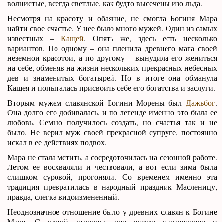
волнистые, всегда светлые, как будто высечены изо льда.
Несмотря на красоту и обаяние, не смогла Богиня Мара
найти свое счастье. У нее было много мужей. Один из самых
известных –
Кащей
. Опять же, здесь есть несколько
вариантов. По одному – она пленила древнего мага своей
неземной красотой, а по другому – вынудила его жениться
на себе, обменяв на жизни нескольких прекрасных небесных
дев и знаменитых богатырей. Но в итоге она обманула
Кащея и попыталась присвоить себе его богатства и заслуги.
Вторым мужем славянской Богини Морены был
Дажьбог
.
Она долго его добивалась, и по легенде именно это была ее
любовь. Семью получилось создать, но счастья так и не
было. Не верил муж своей прекрасной супруге, постоянно
искал в ее действиях подвох.
Мара не стала мстить, а сосредоточилась на сезонной работе.
Летом ее восхваляли и чествовали, а вот если зима была
слишком суровой, прогоняли. Со временем именно эта
традиция превратилась в народный праздник Масленицу,
правда, слегка видоизмененный.
Неоднозначное отношение было у древних славян к Богине
Маре. С одной стороны, она всегда справедлива и