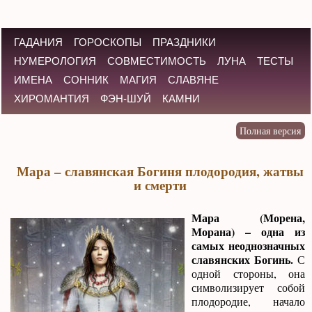
ГАДАНИЯ
ГОРОСКОПЫ
ПРАЗДНИКИ
НУМЕРОЛОГИЯ
СОВМЕСТИМОСТЬ
ЛУНА
ТЕСТЫ
ИМЕНА
СОННИК
МАГИЯ
СЛАВЯНЕ
ХИРОМАНТИЯ
ФЭН-ШУЙ
КАМНИ
Мара – славянская Богиня плодородия, жатвы
и смерти
Мара (Морена,
Морана) – одна из
самых неоднозначных
славянских Богинь.
С
одной стороны, она
символизирует собой
плодородие, начало