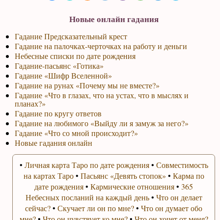
Новые онлайн гадания
Гадание Предсказательный крест
Гадание на палочках-черточках на работу и деньги
Небесные списки по дате рождения
Гадание-пасьянс «Готика»
Гадание «Шифр Вселенной»
Гадание на рунах «Почему мы не вместе?»
Гадание «Что в глазах, что на устах, что в мыслях и
планах?»
Гадание по кругу ответов
Гадание на любимого «Выйду ли я замуж за него?»
Гадание «Что со мной происходит?»
Новые гадания онлайн
•
Личная карта Таро по дате рождения
•
Совместимость
на картах Таро
•
Пасьянс «Девять стопок»
•
Карма по
дате рождения
•
Кармические отношения
•
365
Небесных посланий на каждый день
•
Что он делает
сейчас?
•
Скучает ли он по мне?
•
Что он думает обо
мне?
•
Что он чувствует ко мне?
•
Что он хочет от меня?