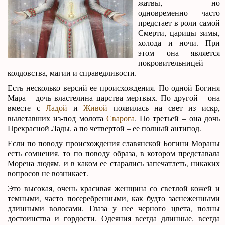
жатвы, но
одновременно часто
предстает в роли самой
Смерти, царицы зимы,
холода и ночи. При
этом она является
покровительницей
колдовства, магии и справедливости.
Есть несколько версий ее происхождения. По одной Богиня
Мара – дочь властелина царства мертвых. По другой – она
вместе с
Ладой
и
Живой
появилась на свет из искр,
вылетавших из-под молота
Сварога
. По третьей – она дочь
Прекрасной Лады, а по четвертой – ее полный антипод.
Если по поводу происхождения славянской Богини Мораны
есть сомнения, то по поводу образа, в котором представала
Морена людям, и в каком ее старались запечатлеть, никаких
вопросов не возникает.
Это высокая, очень красивая женщина со светлой кожей и
темными, часто посеребренными, как будто заснеженными
длинными волосами. Глаза у нее черного цвета, полны
достоинства и гордости. Одеяния всегда длинные, всегда