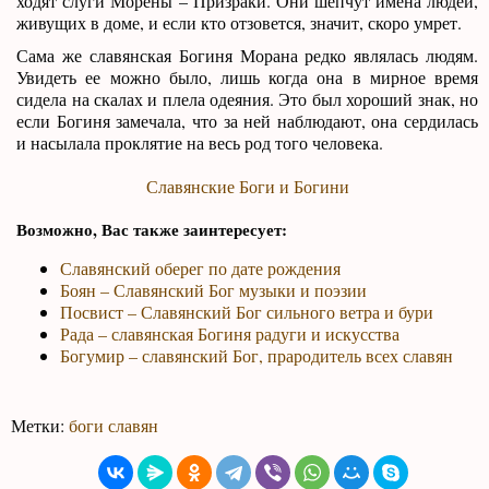
ходят слуги Морены – Призраки. Они шепчут имена людей,
живущих в доме, и если кто отзовется, значит, скоро умрет.
Сама же славянская Богиня Морана редко являлась людям.
Увидеть ее можно было, лишь когда она в мирное время
сидела на скалах и плела одеяния. Это был хороший знак, но
если Богиня замечала, что за ней наблюдают, она сердилась
и насылала проклятие на весь род того человека.
Славянские Боги и Богини
Возможно, Вас также заинтересует:
Славянский оберег по дате рождения
Боян – Славянский Бог музыки и поэзии
Посвист – Славянский Бог сильного ветра и бури
Рада – славянская Богиня радуги и искусства
Богумир – славянский Бог, прародитель всех славян
Метки:
боги славян