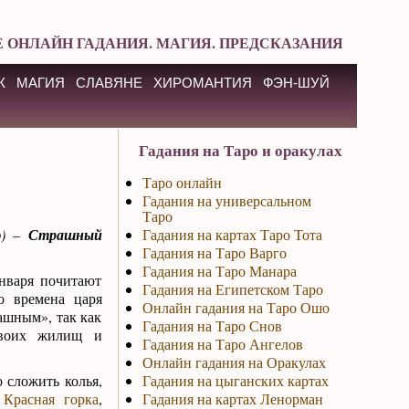
 ОНЛАЙН ГАДАНИЯ. МАГИЯ. ПРЕДСКАЗАНИЯ
К
МАГИЯ
СЛАВЯНЕ
ХИРОМАНТИЯ
ФЭН-ШУЙ
Гадания на Таро и оракулах
Таро онлайн
Гадания на универсальном
Таро
ю) –
Страшный
Гадания на картах Таро Тота
Гадания на Таро Варго
Гадания на Таро Манара
нваря почитают
Гадания на Египетском Таро
о времена царя
Онлайн гадания на Таро Ошо
ашным», так как
Гадания на Таро Снов
своих жилищ и
Гадания на Таро Ангелов
Онлайн гадания на Оракулах
 сложить колья,
Гадания на цыганских картах
 Красная горка
,
Гадания на картах Ленорман