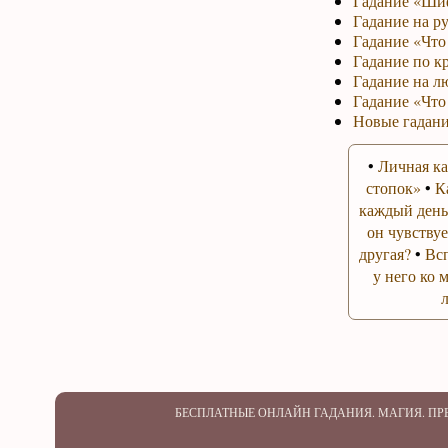
Гадание «Ши
Гадание на р
Гадание «Что 
Гадание по к
Гадание на л
Гадание «Что
Новые гадани
•
Личная ка
стопок»
•
К
каждый день
он чувствуе
другая?
•
Вс
у него ко 
БЕСПЛАТНЫЕ ОНЛАЙН ГАДАНИЯ. МАГИЯ. П