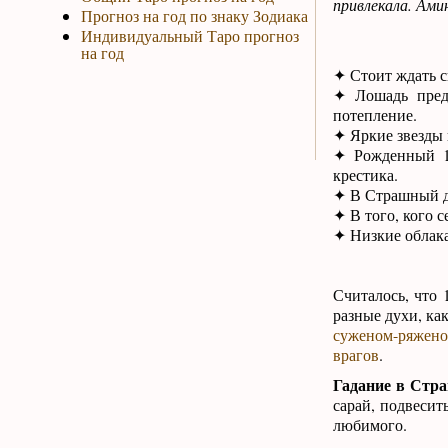
привлекала. Ами
Прогноз на год по знаку Зодиака
Индивидуальный Таро прогноз
на год
✦ Стоит ждать с
✦ Лошадь предс
потепление.
✦ Яркие звезды 
✦ Рожденный 11
крестика.
✦ В Страшный де
✦ В того, кого с
✦ Низкие облака
Считалось, что 
разные духи, ка
суженом-ряжен
врагов
.
Гадание в Стра
сарай, подвесит
любимого.