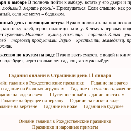
аря в амбаре
В полночь пойти к амбару, встать у его двери и п
, любимый, мерить рожь!»
Прислушаться. Если слышно, как р
атый, если же метут – бедняком.
ашный день с помощью петуха
Нужно положить на пол нескол
, кисточку, хлеб, зерно, ножницы, книгу. К чему к первому под
дет суженый.
Молоток – кузнец. Ножницы – портной. Книга – уч
Хлеб – торговец продуктами. Зерно – крестьянин, земледелец, 
ожник.
ужество по кругам на воде
Нужно взять емкость с водой и кинут
 воде будет, через столько лет гадающая замуж выйдет.
Гадания онлайн в Страшный день 11 января
айн гадания в Рождественские праздники
Гадание на врагов
 гадание на ёлочных игрушках
Гадание на суженого-ряжено
дание на воде и свече
Шуточное онлайн гадание по стихам
Гадание на будущее по зеркалу
Гадание на воске и воде
адание на веретене
Гадание на ноже
Гадания на будущее
Онлайн гадания в Рождественские праздники
Праздники и народные приметы