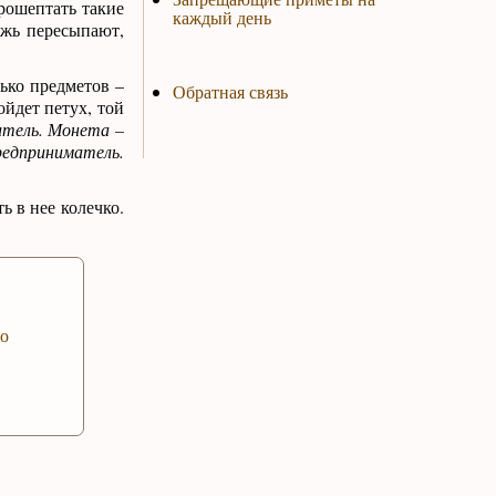
рошептать такие
каждый день
ожь пересыпают,
ько предметов –
Обратная связь
ойдет петух, той
итель. Монета –
предприниматель.
ь в нее колечко.
го