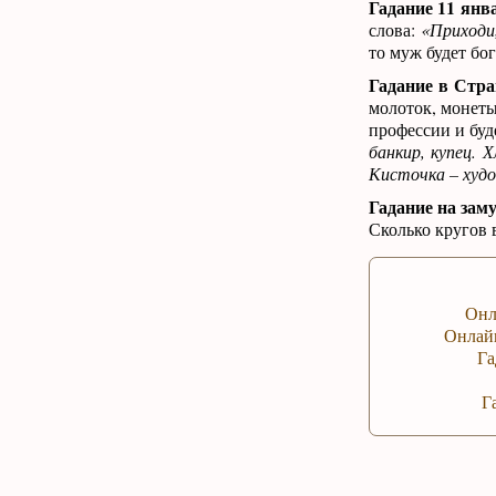
Гадание 11 янв
слова:
«Приходи
то муж будет бог
Гадание в Стр
молоток, монеты
профессии и бу
банкир, купец. 
Кисточка – худ
Гадание на зам
Сколько кругов в
Онл
Онлайн
Га
Г