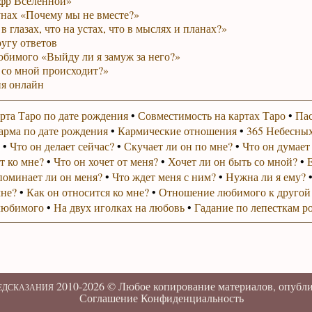
фр Вселенной»
унах «Почему мы не вместе?»
в глазах, что на устах, что в мыслях и планах?»
ругу ответов
юбимого «Выйду ли я замуж за него?»
 со мной происходит?»
я онлайн
рта Таро по дате рождения
•
Совместимость на картах Таро
•
Пас
арма по дате рождения
•
Кармические отношения
•
365 Небесных
•
Что он делает сейчас?
•
Скучает ли он по мне?
•
Что он думает
т ко мне?
•
Что он хочет от меня?
•
Хочет ли он быть со мной?
•
поминает ли он меня?
•
Что ждет меня с ним?
•
Нужна ли я ему?
мне?
•
Как он относится ко мне?
•
Отношение любимого к другой
любимого
•
На двух иголках на любовь
•
Гадание по лепесткам р
2010-2026 ©
Любое копирование материалов, опубл
РЕДСКАЗАНИЯ
Соглашение
Конфиденциальность