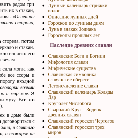
авить рядом три
Лунный календарь стрижки
ить их в стакан,
волос
слова:
«Огненная
Описание лунных дней
кальная сторона,
Гороскоп по лунным дням
Луна в знаках Зодиака
Гороскопы прошлых лет
а сгорела, потом
Наследие древних славян
еркало и стакан.
жно напоить его
Славянские Боги и Богини
 свечам.
Мифология славян
Мифические существа
 сила могла как
Славянская символика,
ебе все ссоры и
славянские обереги
 порогу входной
Летоисчисление славян
оговорки возьми
Славянский календарь Коляды
бро и мир мне. Я
Дар
и муху. Все это
Круголет Числобога
).
Сварожий Круг – Зодиак
древних славян
ех в доме были
Славянский гороскоп Чертогов
 договориться с
Славянский гороскоп трех
Сына, и Святаго
миров
а, а пожаров не