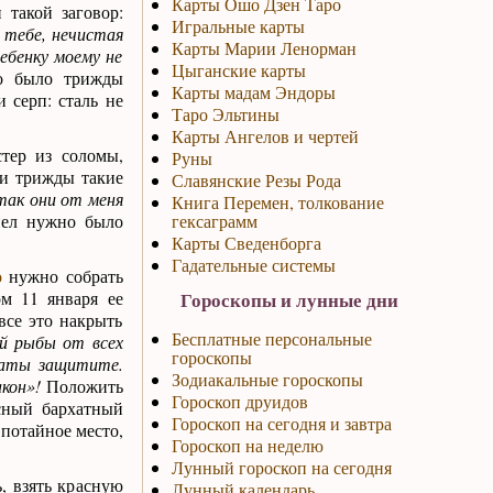
Карты Ошо Дзен Таро
 такой заговор:
Игральные карты
 тебе, нечистая
Карты Марии Ленорман
ребенку моему не
Цыганские карты
но было трижды
Карты мадам Эндоры
 серп: сталь не
Таро Эльтины
Карты Ангелов и чертей
тер из соломы,
Руны
ли трижды такие
Славянские Резы Рода
так они от меня
Книга Перемен, толкование
пел нужно было
гексаграмм
Карты Сведенборга
Гадательные системы
о
нужно собрать
ом 11 января ее
Гороскопы и лунные дни
все это накрыть
Бесплатные персональные
й рыбы от всех
гороскопы
траты защитите.
Зодиакальные гороскопы
акон»!
Положить
Гороскоп друидов
асный бархатный
Гороскоп на сегодня и завтра
 потайное место,
Гороскоп на неделю
Лунный гороскоп на сегодня
, взять красную
Лунный календарь