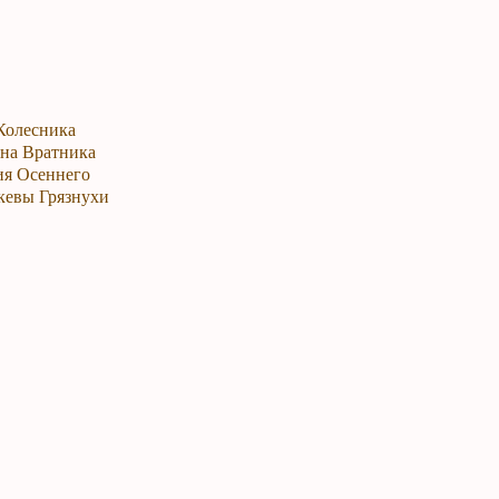
 Колесника
ина Вратника
ия Осеннего
скевы Грязнухи