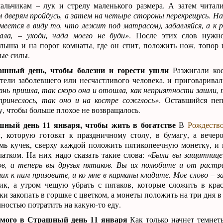
альчикам – лук и стрелу маленького размера. А затем читали
 дверям пройдусь, а затем на четыре стороны перекрещусь. На
имеется в виду то, что лежит под матрасом), забавляйся, а к 
рала, – уходи, чада моего не буди»
. После этих слов нуж
лыша и на порог комнаты, где он спит, положить нож, топор и
лые силы.
ашный день, чтобы болезни и горести ушли
Разжигали кос
тели заболевшего или несчастливого человека, и приговарива
знь пришла, так скоро она и отошла, как неприятности зашли, 
 принеслось, так оно и на костре сожглось»
. Оставшийся пе
у, чтобы больше плохое не возвращалось.
шный день 11 января, чтобы жить в богатстве
В
Рождеств
 которую готовят к праздничному столу, в бумагу, а вечер
мь кучек, сверху каждой положить пятикопеечную монетку, и 
атком. На них надо сказать такие слова:
«Были вы защитнице
гов, а теперь вы друзья пятаков. Вы их полюбите и от рас
их к ним призовите, и ко мне в карманы кладите. Мое слово – з
ик, а утром чешую убрать с пятаков, которые сложить в кр
и закопать в горшке с цветком, а монеты положить на три дня в
ностью потратить на какую-то еду.
мого в Страшный день 11 января
Как только начнет темнеть