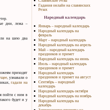
Славянские Резы
Гадания онлайн на славянских
Резах
Народный календарь
тер.
ые дни, лежа –
Январь – народный календарь
Народный календарь на
февраль
али на шею два
Март – народный календарь
Народный календарь на апрель
Май – народный календарь
праздников и примет
Народный календарь на июнь
Июль – народный календарь
праздников и примет
рожеям приходят
Народный календарь
праздников и примет на август
ущее
, узнавали о
Сентябрь – народный
никах,
гадали на
календарь
Народный календарь октября
я пойти с ним в
Народный календарь на ноябрь
такого будет и у
Народный календарь на
декабрь
Запрещающие приметы на