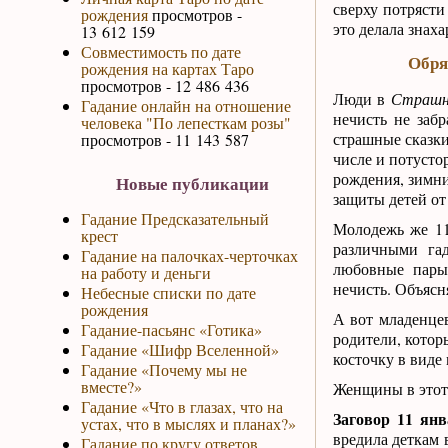
сверху потрясти
рождения
просмотров -
это делала знаха
13 612 159
Совместимость по дате
Обря
рождения на картах Таро
просмотров - 12 486 436
Люди в
Страшны
Гадание онлайн на отношение
нечисть не забр
человека "По лепесткам розы"
страшные сказки
просмотров - 11 143 587
числе и потусто
рождения, зимни
Новые публикации
защиты детей от
Гадание Предсказательный
Молодежь же 11
крест
различными га
Гадание на палочках-черточках
любовные пары
на работу и деньги
нечисть. Объясн
Небесные списки по дате
рождения
А вот младенце
Гадание-пасьянс «Готика»
родители, кото
Гадание «Шифр Вселенной»
косточку в виде 
Гадание «Почему мы не
вместе?»
Женщины в этот 
Гадание «Что в глазах, что на
Заговор 11 ян
устах, что в мыслях и планах?»
вредила деткам 
Гадание по кругу ответов