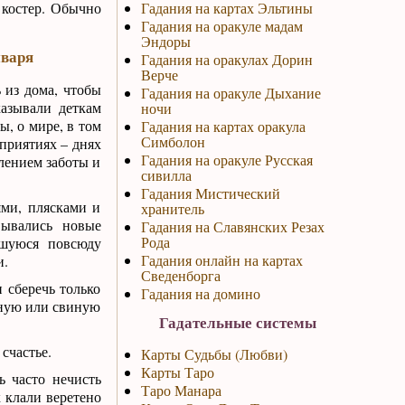
 костер. Обычно
Гадания на картах Эльтины
Гадания на оракуле мадам
Эндоры
нваря
Гадания на оракулах Дорин
Верче
 из дома, чтобы
Гадания на оракуле Дыхание
казывали деткам
ночи
ы, о мире, в том
Гадания на картах оракула
Симболон
оприятиях – днях
Гадания на оракуле Русская
лением заботы и
сивилла
Гадания Мистический
ями, плясками и
хранитель
вывались новые
Гадания на Славянских Резах
Рода
вшуюся повсюду
Гадания онлайн на картах
и.
Сведенборга
 сберечь только
Гадания на домино
бную или свиную
Гадательные системы
счастье.
Карты Судьбы (Любви)
Карты Таро
 часто нечисть
Таро Манара
к клали веретено