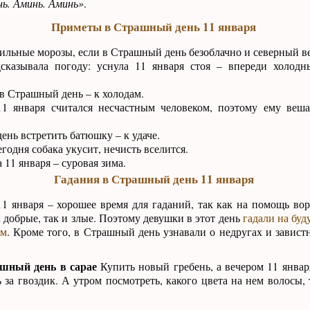
нь. Аминь. Аминь»
.
Приметы в Страшный день 11 января
ильные морозы, если в Страшный день безоблачно и северный ве
казывала погоду: уснула 11 января стоя – впереди холодн
в Страшный день – к холодам.
 января считался несчастным человеком, поэтому ему веш
нь встретить батюшку – к удаче.
егодня собака укусит, нечисть вселится.
 11 января – суровая зима.
Гадания в Страшный день 11 января
11 января – хорошее время для гаданий, так как на помощь во
к добрые, так и злые. Поэтому девушки в этот день
гадали на буд
ом
. Кроме того, в Страшный день узнавали о недругах и завист
шный день в сарае
Купить новый гребень, а вечером 11 январ
ь за гвоздик. А утром посмотреть, какого цвета на нем волосы, 