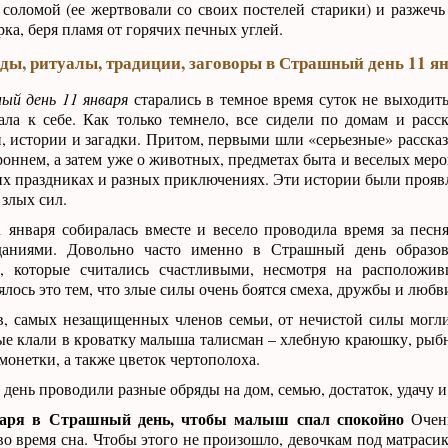
 соломой (ее жертвовали со своих постелей старики) и разжечь
рка, беря пламя от горячих печных углей.
ды, ритуалы, традиции, заговоры в Страшный день 11 я
й день 11 января
старались в темное время суток не выходить
ала к себе. Как только темнело, все сидели по домам и расс
, истории и загадки. Притом, первыми шли «серьезные» рассказ
роннем, а затем уже о животных, предметах быта и веселых мер
х праздниках и разных приключениях. Эти истории были прояв
 злых сил.
 января собиралась вместе и весело проводила время за песн
даниями. Довольно часто именно в Страшный день образо
, которые считались счастливыми, несмотря на расположи
ялось это тем, что злые силы очень боятся смеха, дружбы и любв
в, самых незащищенных членов семьи, от нечистой силы могли
рые клали в кроватку малыша талисман – хлебную краюшку, ры
монетки, а также цветок чертополоха.
день проводили разные обряды на дом, семью, достаток, удачу и 
варя в Страшный день, чтобы малыш спал спокойно
Очень
во время сна. Чтобы этого не произошло, девочкам под матраси