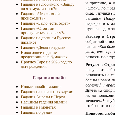
и пряслице, а м
Гадание на любимого «Выйду
«Стану, по трем
ли я замуж за него?»
сила, игрушки (
Гадание «Что со мной
происходит?»
цепляйся. Поиг
Гадание «Было, есть, будет»
перекрестить ма
Гадание «Стоит ли
пускала в дом з
прислушаться к совету?»
Заговор в Стр
Гадание на древнем Русском
собранной с пос
пасьянсе
слова:
«Как боле
Гадание «Девять недель»
ушли, как горе
Новогоднее гадание-
предсказание на бумажках
развеять по ветр
Прогноз Таро на 2026 год по
Ритуал в Стра
дате рождения
чешую от рыбы,
разложить на се
Гадания онлайн
белым новым пл
болезней и вра
Новые онлайн гадания
Друзей их старш
Гадания на игральных картах
их на подоконн
Гадания Ангелы и Черти
мешочек. Чешуйк
Пасьянсы гадания онлайн
чтобы потом пол
Гадания на монетах
Гадания по рунам
Приворот люби