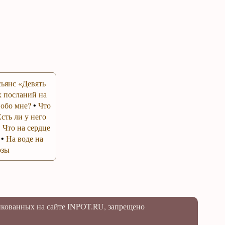
ьянс «Девять
 посланий на
 обо мне?
•
Что
Есть ли у него
•
Что на сердце
•
На воде на
озы
икованных на сайте INPOT.RU, запрещено