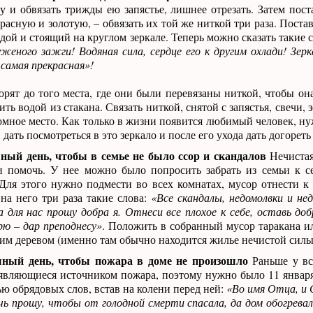
 и обвязать трижды ею запястье, лишнее отрезать. Затем пост
расную и золотую, – обвязать их той же ниткой три раза. Постав
ой и стоящий на круглом зеркале. Теперь можно сказать такие 
уженого зажги! Водяная сила, сердце его к другим охлади! Зер
 самая прекрасная»!
орят до того места, где они были перевязаны ниткой, чтобы он
ь водой из стакана. Связать ниткой, снятой с запястья, свечи, з
мное место. Как только в жизни появится любимый человек, ну
, дать посмотреться в это зеркало и после его ухода дать догореть
ый день, чтобы в семье не было ссор и скандалов
Нечистая
 и помочь. У нее можно было попросить забрать из семьи к с
Для этого нужно подмести во всех комнатах, мусор отнести к
 на него три раза такие слова:
«Все скандалы, недомолвки и нед
, а для нас прошу добра я. Отнеси все плохое к себе, оставь до
ю – дар преподнесу»
. Положить в собранный мусор таракана ил
хим деревом (именно там обычно находится жилье нечистой силы
ный день, чтобы пожара в доме не произошло
Раньше у вс
являющиеся источником пожара, поэтому нужно было 11 января
ю обрядовых слов, встав на колени перед ней:
«Во имя Отца, и 
чь прошу, чтобы от голодной смерти спасала, да дом обогревал