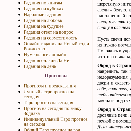
Гадания по книгам
шерстяную нитку
Гадания на кубиках
свечи – белую, к
Народные гадания
наполненный вод
Гадания на любовь
сила, чувства с
Гадания на будущее
стану я для него
Гадания ответ на вопрос
Гадания на совместимость
Пусть свечи дог
Онлайн гадания на Новый год и
их нужно потушит
Рождество
Положить в укро
Нумерология онлайн
из этого стакана
Гадания онлайн Да Нет
Обряд в Страшн
Гадания на день
навредить, так
Прогнозы
недоразумения. 
двери и сказать
Прогнозы и предсказания
себе, сила злая
Лунный астропрогноз на
тебя отблагодар
сегодня
закопать под су
Таро прогноз на сегодня
Прогноз на сегодня по знаку
Обряд в Страш
Зодиака
дровяные печи, 
Индивидуальный Таро прогноз
печкой с помощь
на сегодня
Духа, матерь-пе
Общий Таро прогноз на год