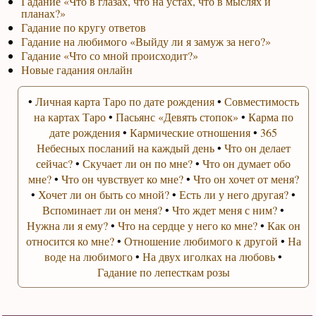
Гадание «Что в глазах, что на устах, что в мыслях и
планах?»
Гадание по кругу ответов
Гадание на любимого «Выйду ли я замуж за него?»
Гадание «Что со мной происходит?»
Новые гадания онлайн
•
Личная карта Таро по дате рождения
•
Совместимость
на картах Таро
•
Пасьянс «Девять стопок»
•
Карма по
дате рождения
•
Кармические отношения
•
365
Небесных посланий на каждый день
•
Что он делает
сейчас?
•
Скучает ли он по мне?
•
Что он думает обо
мне?
•
Что он чувствует ко мне?
•
Что он хочет от меня?
•
Хочет ли он быть со мной?
•
Есть ли у него другая?
•
Вспоминает ли он меня?
•
Что ждет меня с ним?
•
Нужна ли я ему?
•
Что на сердце у него ко мне?
•
Как он
относится ко мне?
•
Отношение любимого к другой
•
На
воде на любимого
•
На двух иголках на любовь
•
Гадание по лепесткам розы