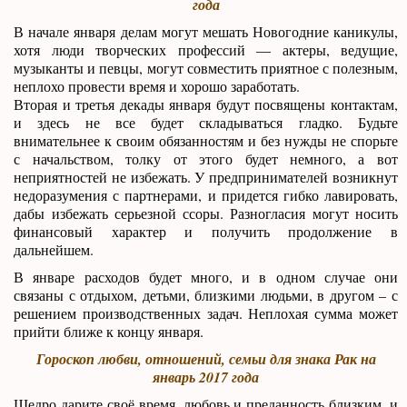
года
В начале января делам могут мешать Новогодние каникулы,
хотя люди творческих профессий — актеры, ведущие,
музыканты и певцы, могут совместить приятное с полезным,
неплохо провести время и хорошо заработать.
Вторая и третья декады января будут посвящены контактам,
и здесь не все будет складываться гладко. Будьте
внимательнее к своим обязанностям и без нужды не спорьте
с начальством, толку от этого будет немного, а вот
неприятностей не избежать. У предпринимателей возникнут
недоразумения с партнерами, и придется гибко лавировать,
дабы избежать серьезной ссоры. Разногласия могут носить
финансовый характер и получить продолжение в
дальнейшем.
В январе расходов будет много, и в одном случае они
связаны с отдыхом, детьми, близкими людьми, в другом – с
решением производственных задач. Неплохая сумма может
прийти ближе к концу января.
Гороскоп любви, отношений, семьи для знака Рак на
январь 2017 года
Щедро дарите своё время, любовь и преданность близким, и