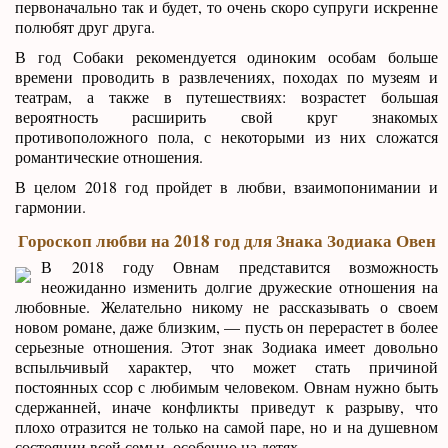
первоначально так и будет, то очень скоро супруги искренне
полюбят друг друга.
В год Собаки рекомендуется одиноким особам больше
времени проводить в развлечениях, походах по музеям и
театрам, а также в путешествиях: возрастет большая
вероятность расширить свой круг знакомых
противоположного пола, с некоторыми из них сложатся
романтические отношения.
В целом 2018 год пройдет в любви, взаимопонимании и
гармонии.
Гороскоп любви на 2018 год для Знака Зодиака Овен
В 2018 году Овнам представится возможность
неожиданно изменить долгие дружеские отношения на
любовные. Желательно никому не рассказывать о своем
новом романе, даже близким, — пусть он перерастет в более
серьезные отношения. Этот знак Зодиака имеет довольно
вспыльчивый характер, что может стать причиной
постоянных ссор с любимым человеком. Овнам нужно быть
сдержанней, иначе конфликты приведут к разрыву, что
плохо отразится не только на самой паре, но и на душевном
состоянии всей семьи, особенно на детях.