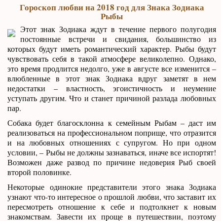
Гороскоп любви на 2018 год для Знака Зодиака
Рыбы
Этот знак Зодиака ждут в течение первого полугодия
постоянные встречи и свидания, большинство из
которых будут иметь романтический характер. Рыбы будут
чувствовать себя в такой атмосфере великолепно. Однако,
это время продлится недолго, уже в августе все изменится –
влюбленные в этот знак Зодиака вдруг заметят в нем
недостатки – властность, эгоистичность и неумение
уступать другим. Что и станет причиной разлада любовных
пар.
Собака будет благосклонна к семейным Рыбам – даст им
реализоваться на профессиональном поприще, что отразится
и на любовных отношениях с супругом. Но при одном
условии, – Рыбы не должны зазнаваться, иначе все испортят!
Возможен даже развод по причине недоверия Рыб своей
второй половинке.
Некоторые одинокие представители этого знака Зодиака
узнают что-то интересное о прошлой любви, что заставит их
пересмотреть отношение к себе и подтолкнет к новым
знакомствам. Завести их проще в путешествии, поэтому