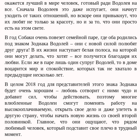
окажется лучший в мире человек, готовый ради Водолея на
все. Сначала Водолеев это даже испугает, они начнут
уходить от таких отношений, но вскоре они привыкнут, что
их любят не только за красоту, но и за то, что они просто
есть на этом свете.
В год Собаки очень повезет семейной паре, где оба родились
под знаком Зодиака Водолей – они с новой силой полюбят
друг друга! В их жизни наступает белая полоса, на которой
они могут делать, что хотят – все получится благодаря их
любви. Если же в паре лишь один супруг Водолей, то в доме
воцарится мир и спокойствие, которых так не хватало в
предыдущие несколько лет.
В целом 2018 год для представителей этого знака Зодиака
будет очень хорошим – любовь сотворит с ними чудо и
добавит сил, чтобы действовать, поэтому многие
влюбленные Водолеи смогут поменять работу на
высокооплачиваемую, открыть свое дело и даже улететь в
другую страну, чтобы начать новую жизнь со своей второй
половинкой. Главное, что они ощущают, что рядом
любимый человек, который подставит свое плечо в трудный
момент.