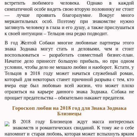
встретить любимого человека. Однако в каждой
симпатичной особе видеть свою вторую половинку не стоит
— лучше проявить благоразумие. Вокруг много
меркантильных особ. Поэтому при знакомстве нужно
заглянуть человеку в глаза и его душу, а также прислушаться
к своей интуиции – Тельцов она редко подводит.
В год Желтой Собаки многие любовные партнеры этого
знака Зодиака могут стать и деловыми, чем и стоит
воспользоваться – разработать совместный бизнес-план.
Начатое дело принесет большую прибыль, но при одном
условии, чтобы дело не мешало любви и наоборот. Кстати, у
Тельцов в 2018 году может начаться служебный роман,
который для некоторых станет причиной разрыва с тем, кто
вчера еще был любовью всей жизни, что может плохо
отразиться на карьере данного знака Зодиака. Собака не
прощает предательства – обязательно накажет предателя.
Гороскоп любви на 2018 год для Знака Зодиака
Близнецы
В 2018 году Близнецов ждут масса интересных
знакомств и романтических свиданий. К тому же о себе
напомнит и старая любовь, которая может вспыхнуть ярким