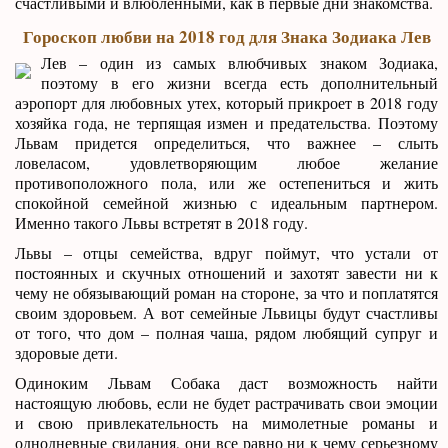
счастливыми и влюбленными, как в первые дни знакомства.
Гороскоп любви на 2018 год для Знака Зодиака Лев
Лев – один из самых влюбчивых знаком Зодиака,
поэтому в его жизни всегда есть дополнительный
аэропорт для любовных утех, который прикроет в 2018 году
хозяйка года, не терпящая измен и предательства. Поэтому
Львам придется определиться, что важнее – слыть
ловеласом, удовлетворяющим любое желание
противоположного пола, или же остепениться и жить
спокойной семейной жизнью с идеальным партнером.
Именно такого Львы встретят в 2018 году.
Львы – отцы семейства, вдруг поймут, что устали от
постоянных и скучных отношений и захотят завести ни к
чему не обязывающий роман на стороне, за что и поплатятся
своим здоровьем. А вот семейные Львицы будут счастливы
от того, что дом – полная чаша, рядом любящий супруг и
здоровые дети.
Одиноким Львам Собака даст возможность найти
настоящую любовь, если не будет растрачивать свои эмоции
и свою привлекательность на мимолетные романы и
однодневные свидания, они все равно ни к чему серьезному