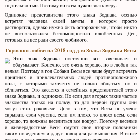
тщательностью. Поэтому во всем нужно знать меру.
Одинокие представители этого знака Зодиака осенью
встретят человека своей мечты, в котором просто
растворятся, однако нужно быть осторожными, чтобы никто
не воспользовался беспомощностью влюбленных Дев,
готовых на все ради своего любимого.
Гороскоп любви на 2018 год для Знака Зодиака Весы
Этот знак Зодиака постоянно все взвешивает и
обдумывает. Конечно, это очень хорошо, но в любви так
нельзя. Поэтому в год Собаки Весы все чаще будут встречать
приятных и привлекательных людей противоположного
пола, с которыми захочется не только общаться, но и
сблизиться. Это касается и семейных представителей этого
знака Зодиака, и одиноких. Но если для вторых такие частые
знакомства только на пользу, то для первой группы они
могут стать роковыми. Дело в том, что Весы не умеют
скрывать свои чувства, если им плохо, то плохо всем, если
хорошо, то должны веселиться все вокруг. Поэтому веселые
и жизнерадостные Весы смутят свои вторые половинки
таким поведением и дадут повод для размышления. В итоге
разлад, а для некоторых и развод маячит впереди.