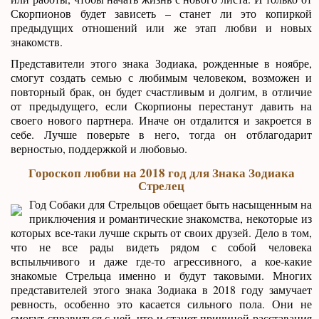
Скорпионов будет зависеть – станет ли это копиркой
предыдущих отношений или же этап любви и новых
знакомств.
Представители этого знака Зодиака, рожденные в ноябре,
смогут создать семью с любимым человеком, возможен и
повторный брак, он будет счастливым и долгим, в отличие
от предыдущего, если Скорпионы перестанут давить на
своего нового партнера. Иначе он отдалится и закроется в
себе. Лучше поверьте в него, тогда он отблагодарит
верностью, поддержкой и любовью.
Гороскоп любви на 2018 год для Знака Зодиака
Стрелец
Год Собаки для Стрельцов обещает быть насыщенным на
приключения и романтические знакомства, некоторые из
которых все-таки лучше скрыть от своих друзей. Дело в том,
что не все рады видеть рядом с собой человека
вспыльчивого и даже где-то агрессивного, а кое-какие
знакомые Стрельца именно и будут таковыми. Многих
представителей этого знака Зодиака в 2018 году замучает
ревность, особенно это касается сильного пола. Они не
смогут справиться с ней, что и станет причиной расставания