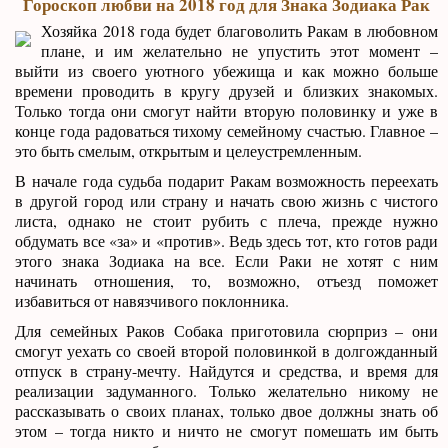
Гороскоп любви на 2018 год для Знака Зодиака Рак
Хозяйка 2018 года будет благоволить Ракам в любовном
плане, и им желательно не упустить этот момент –
выйти из своего уютного убежища и как можно больше
времени проводить в кругу друзей и близких знакомых.
Только тогда они смогут найти вторую половинку и уже в
конце года радоваться тихому семейному счастью. Главное –
это быть смелым, открытым и целеустремленным.
В начале года судьба подарит Ракам возможность переехать
в другой город или страну и начать свою жизнь с чистого
листа, однако не стоит рубить с плеча, прежде нужно
обдумать все «за» и «против». Ведь здесь тот, кто готов ради
этого знака Зодиака на все. Если Раки не хотят с ним
начинать отношения, то, возможно, отъезд поможет
избавиться от навязчивого поклонника.
Для семейных Раков Собака приготовила сюрприз – они
смогут уехать со своей второй половинкой в долгожданный
отпуск в страну-мечту. Найдутся и средства, и время для
реализации задуманного. Только желательно никому не
рассказывать о своих планах, только двое должны знать об
этом – тогда никто и ничто не смогут помешать им быть