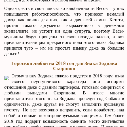
Однако, есть и свои плюсы во влюбленности Весов – у них
повышается работоспособность, что принесет немалый
доход как лично для них, так и для всей семьи. Кстати,
против такого аргумента, выраженного в денежном
эквиваленте, не устоит ни одна супруга, поэтому Весы-
мужчины будут прощены за свои походы налево, а вот
представительницам прекрасного пола этого знака Зодиака
придется туго – им не простят измену даже за большие
деньги!
Гороскоп любви на 2018 год для Знака Зодиака
Скорпион
Этому знаку Зодиака тяжело придется в 2018 году: из-за
своего неуступчивого характера они испортят
отношения даже с давним партнером, готовым смириться с
любыми выпадами Скорпиона. В итоге многие
представители этого знака Зодиака проведут год Собаки в
одиночестве, даже друзья не смогут заполнить душевную
пустоту. Но все возможно исправить, если поработать над
собой и своими неконтролируемыми эмоциями. Тем более
2018 год подарит возможность сменить место жительства
или работы, чтобы начать жизнь с нового листа. И только от