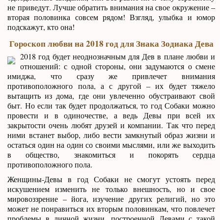
не приведут. Лучше обратить внимания на свое окружение –
вторая половинка совсем рядом! Взгляд, улыбка и юмор
подскажут, кто она!
Гороскоп любви на 2018 год для Знака Зодиака Дева
2018 год будет неоднозначным для Дев в плане любви и
отношений: с одной стороны, они задумаются о смене
имиджа, что сразу же привлечет внимания
противоположного пола, а с другой – их будет тяжело
вытащить из дома, где они увлеченно обустраивают свой
быт. Но если так будет продолжаться, то год Собаки можно
провести и в одиночестве, а ведь Девы при всей их
закрытости очень любят друзей и компании. Так что перед
ними встанет выбор, либо вести замкнутый образ жизни и
остаться один на один со своими мыслями, или же выходить
в общество, знакомиться и покорять сердца
противоположного пола.
Женщины-Девы в год Собаки не смогут устоять перед
искушением изменить не только внешность, но и свое
мировоззрение – йога, изучение других религий, но это
может не понравиться их вторым половинкам, что повлечет
проблемы в личной жизни, построенной Девами с такой