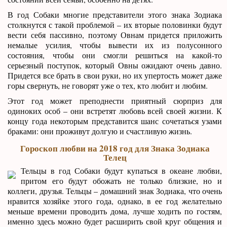
В год Собаки многие представители этого знака Зодиака
столкнутся с такой проблемой – их вторые половинки будут
вести себя пассивно, поэтому Овнам придется приложить
немалые усилия, чтобы вывести их из полусонного
состояния, чтобы они смогли решиться на какой-то
серьезный поступок, который Овны ожидают очень давно.
Придется все брать в свои руки, но их упертость может даже
горы свернуть, не говорят уже о тех, кто любит и любим.
Этот год может преподнести приятный сюрприз для
одиноких особ – они встретят любовь всей своей жизни. К
концу года некоторым представится шанс сочетаться узами
браками: они проживут долгую и счастливую жизнь.
Гороскоп любви на 2018 год для Знака Зодиака
Телец
Тельцы в год Собаки будут купаться в океане любви,
притом его будут обожать не только близкие, но и
коллеги, друзья. Тельцы – домашний знак Зодиака, что очень
нравится хозяйке этого года, однако, в ее год желательно
меньше времени проводить дома, лучше ходить по гостям,
именно здесь можно будет расширить свой круг общения и