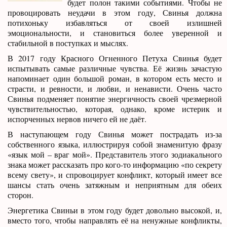
будет полон такими событиями. Чтобы не
провоцировать неудачи в этом году, Свинья должна
потихоньку избавляться от своей излишней
эмоциональности, и становиться более уверенной и
стабильной в поступках и мыслях.
В 2017 году Красного Огненного Петуха Свинья будет
испытывать самые различные чувства. Её жизнь зачастую
напоминает один большой роман, в котором есть место и
страсти, и ревности, и любви, и ненависти. Очень часто
Свинья подменяет понятие энергичность своей чрезмерной
чувствительностью, которая, однако, кроме истерик и
испорченных нервов ничего ей не даёт.
В наступающем году Свинья может пострадать из-за
собственного языка, иллюстрируя собой знаменитую фразу
«язык мой – враг мой». Представитель этого зодиакального
знака может рассказать про кого-то информацию «по секрету
всему свету», и спровоцирует конфликт, который имеет все
шансы стать очень затяжным и неприятным для обеих
сторон.
Энергетика Свиньи в этом году будет довольно высокой, и,
вместо того, чтобы направлять её на ненужные конфликты,