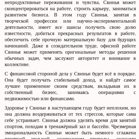
непродуктивные переживания и чувства, Свинья может
сконцентрироваться на работе, строить карьеру, заниматься
развитием бизнеса. В этом году Свинья, занятая в
творческой профессии или научно-экспериментальной
деятельности, имеет все шансы получить свою долю
известности, добиться прекрасных результатов в работе,
обеспечить себе прочную материальную базу для будущих
начинаний. Даже в созидательном труде, офисной работе
Свинья может применять оригинальные методы решения
обычных задач, чем заслужит авторитет и внимание в
коллективе.
С финансовой стороной дела у Свиньи будет всё в порядке.
Она будет получать стабильный доход, и найдёт самое
лучшее применение своим средствам, вкладывая их в
собственный бизнес, занимаясь операциями с
недвижимостью или финансами.
Здоровье у Свиньи в наступающем году будет неплохим, но
она должна воздерживаться от тех стрессов, которые сама
себе устраивает. Свинья должна уделять время для занятий
спортом, походам в тренажёрный зал и бассейн. Чрезмерная
эмоциональность Свиньи может быть немного сглажена
приятной музыкой, созерцанием природы, сеансами