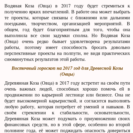
Водяная Коза (Овца) в 2017 году будет стремиться к
получению ярких впечатлений. В работе она может выбрать
те проекты, которые связаны с ближними или дальними
поездками, творчеством, организацией мероприятий. В
общем, год будет благоприятным для того, чтобы она
выполнила все свои задумки сполна. Но Водяная Коза
(Овца) очень редко бывает удовлетворена результатами
работы, поэтому имеет способность бросать довольно
перспективные проекты на полпути, не видя практических
сиюминутных результатов этой работы.
Восточный гороскоп на 2017 год для Древесной Козы
(Овцы)
Деревянная Коза (Овца) в 2017 году встретит на своём пути
очень важных людей, способных хорошо помочь ей в
продвижении по карьерной лестнице или бизнесе. Она не
будет высокомерной карьеристкой, и согласится выполнять
любую работу, которая потребует её умений и навыков. В
своём стремлении к стабильности, основательности,
Деревянная Коза может подумать о приумножении своих
финансовых средств, но в этой сфере, особенно во второй
половине года, её может поджидать опасность довериться