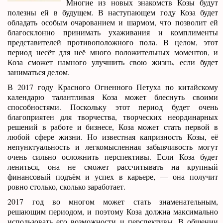
Многие из новых знакомств Козы будут
полезны ей в будущем. В наступающем году Коза будет
обладать особым очарованием и шармом, что позволит ей
благосклонно принимать ухаживания и комплименты
представителей противоположного пола. В целом, этот
период несёт для неё много положительных моментов, и
Коза сможет намного улучшить свою жизнь, если будет
заниматься делом.
В 2017 году Красного Огненного Петуха по китайскому
календарю талантливая Коза может блеснуть своими
способностями. Поскольку этот период будет очень
благоприятен для творчества, творческих неординарных
решений в работе и бизнесе, Коза может стать первой в
любой сфере жизни. Но известная капризность Козы, её
непунктуальность и легкомысленная забывчивость могут
очень сильно осложнить перспективы. Если Коза будет
лениться, она не сможет рассчитывать на крупный
финансовый подъём и успех в карьере, — она получит
ровно столько, сколько заработает.
2017 год во многом может стать знаменательным,
решающим периодом, и поэтому Коза должна максимально
использовать его возможности и перспективы. В общении