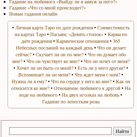
Гадание на любимого «Выйду ли я замуж за него?»
Гадание «Что со мной происходит?»
Новые гадания онлайн
•
Личная карта Таро по дате рождения
•
Совместимость
на картах Таро
•
Пасьянс «Девять стопок»
•
Карма по
дате рождения
•
Кармические отношения
•
365
Небесных посланий на каждый день
•
Что он делает
сейчас?
•
Скучает ли он по мне?
•
Что он думает обо
мне?
•
Что он чувствует ко мне?
•
Что он хочет от меня?
•
Хочет ли он быть со мной?
•
Есть ли у него другая?
•
Вспоминает ли он меня?
•
Что ждет меня с ним?
•
Нужна ли я ему?
•
Что на сердце у него ко мне?
•
Как он
относится ко мне?
•
Отношение любимого к другой
•
На
воде на любимого
•
На двух иголках на любовь
•
Гадание по лепесткам розы