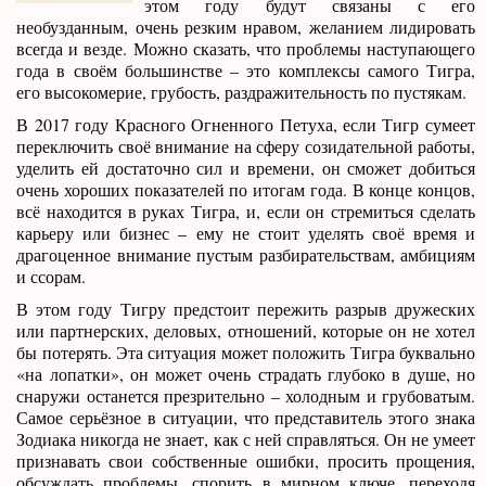
этом году будут связаны с его
необузданным, очень резким нравом, желанием лидировать
всегда и везде. Можно сказать, что проблемы наступающего
года в своём большинстве – это комплексы самого Тигра,
его высокомерие, грубость, раздражительность по пустякам.
В 2017 году Красного Огненного Петуха, если Тигр сумеет
переключить своё внимание на сферу созидательной работы,
уделить ей достаточно сил и времени, он сможет добиться
очень хороших показателей по итогам года. В конце концов,
всё находится в руках Тигра, и, если он стремиться сделать
карьеру или бизнес – ему не стоит уделять своё время и
драгоценное внимание пустым разбирательствам, амбициям
и ссорам.
В этом году Тигру предстоит пережить разрыв дружеских
или партнерских, деловых, отношений, которые он не хотел
бы потерять. Эта ситуация может положить Тигра буквально
«на лопатки», он может очень страдать глубоко в душе, но
снаружи останется презрительно – холодным и грубоватым.
Самое серьёзное в ситуации, что представитель этого знака
Зодиака никогда не знает, как с ней справляться. Он не умеет
признавать свои собственные ошибки, просить прощения,
обсуждать проблемы, спорить в мирном ключе, переходя