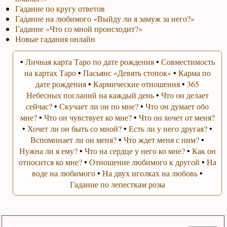
Гадание по кругу ответов
Гадание на любимого «Выйду ли я замуж за него?»
Гадание «Что со мной происходит?»
Новые гадания онлайн
•
Личная карта Таро по дате рождения
•
Совместимость
на картах Таро
•
Пасьянс «Девять стопок»
•
Карма по
дате рождения
•
Кармические отношения
•
365
Небесных посланий на каждый день
•
Что он делает
сейчас?
•
Скучает ли он по мне?
•
Что он думает обо
мне?
•
Что он чувствует ко мне?
•
Что он хочет от меня?
•
Хочет ли он быть со мной?
•
Есть ли у него другая?
•
Вспоминает ли он меня?
•
Что ждет меня с ним?
•
Нужна ли я ему?
•
Что на сердце у него ко мне?
•
Как он
относится ко мне?
•
Отношение любимого к другой
•
На
воде на любимого
•
На двух иголках на любовь
•
Гадание по лепесткам розы