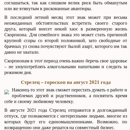
соглашаться, так как слишком велик риск быть обманутым
или же втянутым в рискованные авантюры.
В последний летний месяц этот знак может при весьма
неожиданных обстоятельствах встретить своего старого
друга, который внесет некий хаос в размеренную жизнь
Скорпиона. Для семейного знака это может стать причиной
крупной ссоры со второй половинкой, зато свободные от
брачных уз снова почувствуют былой азарт, которого им так
давно не хватало.
Скорпионам в этот период очень важно беречь свое здоровье
– не злоупотреблять алкогольными напитками и следить за
режимом дня.
Стрелец – гороскоп на август 2021 года
Наконец-то этот знак сможет перестать думать о работе и
проблемах друзей и родственников, а посвятить время
себе и своему любимому человеку.
В августе 2021 года Стрелец отправится в долгожданный
отпуск, где познакомится с интересными людьми, многие из
которых будут его единомышленниками. Возможно, по
возвращению они даже решатся на совместный бизнес.