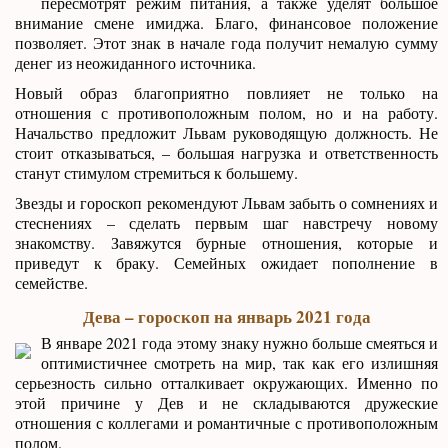
пересмотрят режим питания, а также уделят большое
внимание смене имиджа. Благо, финансовое положение
позволяет. Этот знак в начале года получит немалую сумму
денег из неожиданного источника.
Новый образ благоприятно повлияет не только на
отношения с противоположным полом, но и на работу.
Начальство предложит Львам руководящую должность. Не
стоит отказываться, – большая нагрузка и ответственность
станут стимулом стремиться к большему.
Звезды и гороскоп рекомендуют Львам забыть о сомнениях и
стеснениях – сделать первым шаг навстречу новому
знакомству. Завяжутся бурные отношения, которые и
приведут к браку. Семейных ожидает пополнение в
семействе.
Дева – гороскоп на январь 2021 года
В январе 2021 года этому знаку нужно больше смеяться и
оптимистичнее смотреть на мир, так как его излишняя
серьезность сильно отталкивает окружающих. Именно по
этой причине у Дев и не складываются дружеские
отношения с коллегами и романтичные с противоположным
полом.