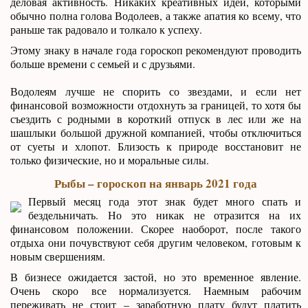
деловая активность. Никаких креативных идей, которыми
обычно полна голова Водолеев, а также апатия ко всему, что
раньше так радовало и толкало к успеху.
Этому знаку в начале года гороскоп рекомендуют проводить
больше времени с семьей и с друзьями.
Водолеям лучше не спорить со звездами, и если нет
финансовой возможности отдохнуть за границей, то хотя бы
съездить с родными в короткий отпуск в лес или же на
шашлыки большой дружной компанией, чтобы отключиться
от суеты и хлопот. Близость к природе восстановит не
только физические, но и моральные силы.
Рыбы – гороскоп на январь 2021 года
Первый месяц года этот знак будет много спать и
бездельничать. Но это никак не отразится на их
финансовом положении. Скорее наоборот, после такого
отдыха они почувствуют себя другим человеком, готовым к
новым свершениям.
В бизнесе ожидается застой, но это временное явление.
Очень скоро все нормализуется. Наемным рабочим
переживать не стоит – заработную плату будут платить