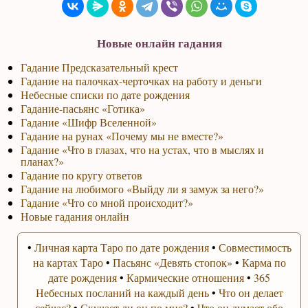
Новые онлайн гадания
Гадание Предсказательный крест
Гадание на палочках-черточках на работу и деньги
Небесные списки по дате рождения
Гадание-пасьянс «Готика»
Гадание «Шифр Вселенной»
Гадание на рунах «Почему мы не вместе?»
Гадание «Что в глазах, что на устах, что в мыслях и
планах?»
Гадание по кругу ответов
Гадание на любимого «Выйду ли я замуж за него?»
Гадание «Что со мной происходит?»
Новые гадания онлайн
•
Личная карта Таро по дате рождения
•
Совместимость
на картах Таро
•
Пасьянс «Девять стопок»
•
Карма по
дате рождения
•
Кармические отношения
•
365
Небесных посланий на каждый день
•
Что он делает
сейчас?
•
Скучает ли он по мне?
•
Что он думает обо