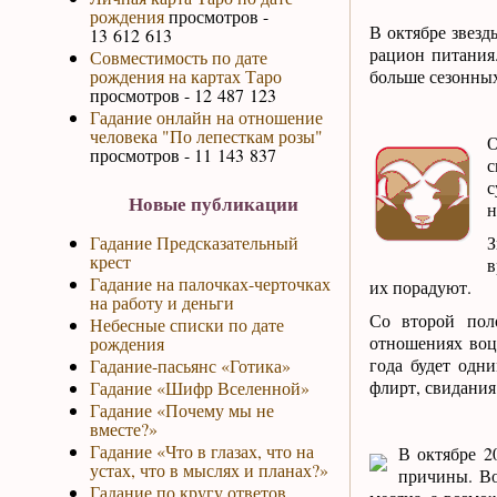
рождения
просмотров -
В октябре звезд
13 612 613
рацион питания
Совместимость по дате
рождения на картах Таро
больше сезонных
просмотров - 12 487 123
Гадание онлайн на отношение
человека "По лепесткам розы"
О
просмотров - 11 143 837
с
с
Новые публикации
н
Гадание Предсказательный
З
крест
в
Гадание на палочках-черточках
их порадуют.
на работу и деньги
Со второй пол
Небесные списки по дате
отношениях воц
рождения
года будет одн
Гадание-пасьянс «Готика»
флирт, свидания
Гадание «Шифр Вселенной»
Гадание «Почему мы не
вместе?»
Гадание «Что в глазах, что на
В октябре 2
устах, что в мыслях и планах?»
причины. Во
Гадание по кругу ответов