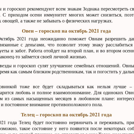
ы и гороскоп рекомендуют всем знакам Зодиака пересмотреть с
. С приходом осени иммунитет многих может снизиться, поэ
 овощей, а также не забывать о физических нагрузках.
Овен – гороскоп на октябрь 2021 года
ктябрь 2021 года неожиданно поможет Овнам разрешить да
вязанные с деньгами, что позволит этому знаку расслабиться
уеты и забот. Работа отойдет на второй план, и во втором осе
аконец-то займется своей личной жизнью.
везды и гороскоп сулят улучшение семейных отношений. Овны
ремя как самым близким родственникам, так и погостить у даль
овинкой тоже все будет складываться как нельзя лучше –
арится любовь и полное взаимопонимание. Для одиноких Овн
им из самых насыщенных месяцев в любовном плане: интерес
 и постоянное внимание противоположного пола.
Телец – гороскоп на октябрь 2021 года
021 года Телец будет постоянно нервничать и переживать, при
зможно, такое состояние у него появится после некоторых с