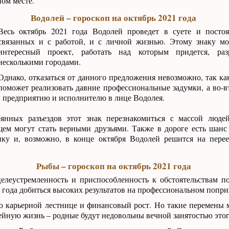
ом месте.
Водолей – гороскоп на октябрь 2021 года
Весь октябрь 2021 года Водолей проведет в суете и постоя
связанных и с работой, и с личной жизнью. Этому знаку мо
интересный проект, работать над которым придется, ра
несколькими городами.
Однако, отказаться от данного предложения невозможно, так ка
поможет реализовать давние профессиональные задумки, а во-в
 предприятию и исполнителю в лице Водолея.
янных разъездов этот знак перезнакомиться с массой людей
щем могут стать верными друзьями. Также в дороге есть шанс
ку и, возможно, в конце октября Водолей решится на пере
Рыбы – гороскоп на октябрь 2021 года
елеустремленность и приспособленность к обстоятельствам 
 года добиться высоких результатов на профессиональном попри
о карьерной лестнице и финансовый рост. Но такие перемены 
ейную жизнь – родные будут недовольны вечной занятостью этог