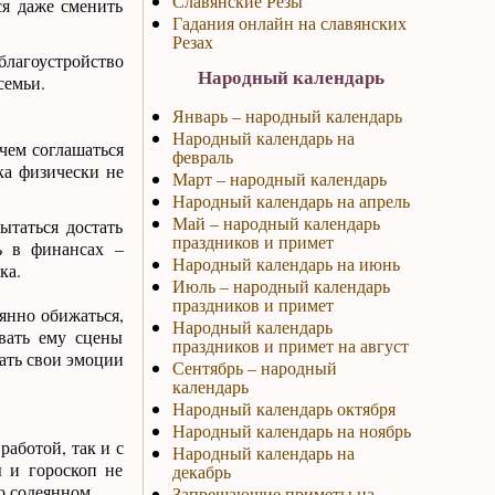
Славянские Резы
ся даже сменить
Гадания онлайн на славянских
Резах
благоустройство
Народный календарь
семьи.
Январь – народный календарь
Народный календарь на
чем соглашаться
февраль
ка физически не
Март – народный календарь
Народный календарь на апрель
Май – народный календарь
ытаться достать
праздников и примет
ть в финансах –
Народный календарь на июнь
ка.
Июль – народный календарь
праздников и примет
янно обижаться,
Народный календарь
ивать ему сцены
праздников и примет на август
жать свои эмоции
Сентябрь – народный
календарь
Народный календарь октября
Народный календарь на ноябрь
работой, так и с
Народный календарь на
ы и гороскоп не
декабрь
о содеянном.
Запрещающие приметы на