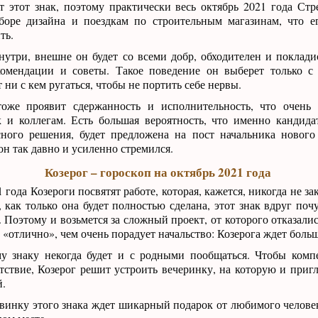
т этот знак, поэтому практически весь октябрь 2021 года Стр
боре дизайна и поездкам по строительным магазинам, что е
ть.
нутри, внешне он будет со всеми добр, обходителен и поклади
омендации и советы. Такое поведение он выберет только с
 ни с кем ругаться, чтобы не портить себе нервы.
оже проявит сдержанность и исполнительность, что очень 
к и коллегам. Есть большая вероятность, что именно кандида
сного решения, будет предложена на пост начальника нового
он так давно и усиленно стремился.
Козерог – гороскоп на октябрь 2021 года
 года Козероги посвятят работе, которая, кажется, никогда не за
 как только она будет полностью сделана, этот знак вдруг поч
 Поэтому и возьмется за сложный проект, от которого отказалис
 «отлично», чем очень порадует начальство: Козерога ждет боль
му знаку некогда будет и с родными пообщаться. Чтобы комп
тствие, Козерог решит устроить вечеринку, на которую и пригл
й.
винку этого знака ждет шикарный подарок от любимого челове