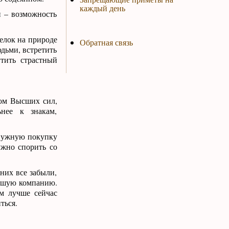
каждый день
и – возможность
елок на природе
Обратная связь
дьми, встретить
тить страстный
ром Высших сил,
ьнее к знакам,
ы нужную покупку
ужно спорить со
 них все забыли,
льшую компанию.
Им лучше сейчас
ться.