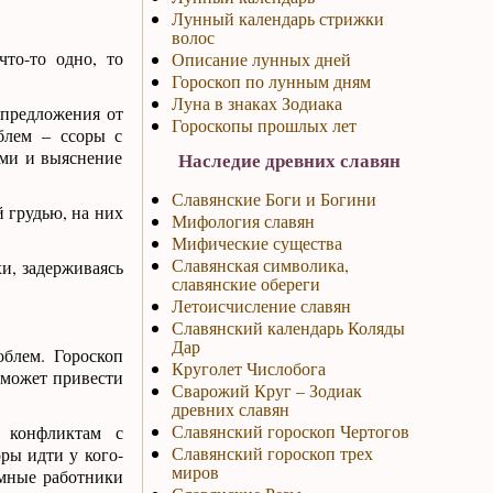
Лунный календарь стрижки
волос
что-то одно, то
Описание лунных дней
Гороскоп по лунным дням
Луна в знаках Зодиака
 предложения от
Гороскопы прошлых лет
облем – ссоры с
ями и выяснение
Наследие древних славян
Славянские Боги и Богини
й грудью, на них
Мифология славян
Мифические существа
Славянская символика,
хи, задерживаясь
славянские обереги
Летоисчисление славян
Славянский календарь Коляды
Дар
блем. Гороскоп
Круголет Числобога
 может привести
Сварожий Круг – Зодиак
древних славян
Славянский гороскоп Чертогов
 конфликтам с
Славянский гороскоп трех
ры идти у кого-
миров
емные работники