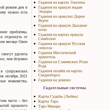
Гадания на картах Эльтины
вой режим дня и
Гадания на оракуле мадам
Эндоры
тому нужно есть
Гадания на оракулах Дорин
Верче
Гадания на оракуле Дыхание
ночи
вние проблемы,
Гадания на картах оракула
 и отдохнуть от
Симболон
ннем месяце Овен
Гадания на оракуле Русская
сивилла
Гадания Мистический
 смогут уделить
хранитель
них, чем безумно
Гадания на Славянских Резах
Рода
Гадания онлайн на картах
 в супружеских
Сведенборга
ов октябрь 2021
Гадания на домино
ные знакомства,
Гадательные системы
Карты Судьбы (Любви)
том часто – без
Карты Таро
обытий прошлого
Таро Манара