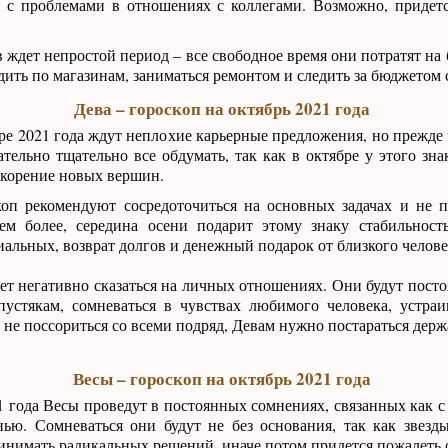
я с проблемами в отношениях с коллегами. Возможно, придет
ждет непростой период – все свободное время они потратят на 
здить по магазинам, заниматься ремонтом и следить за бюджетом 
Дева – гороскоп на октябрь 2021 года
бре 2021 года ждут неплохие карьерные предложения, но прежде 
ательно тщательно все обдумать, так как в октябре у этого зна
окорение новых вершин.
коп рекомендуют сосредоточиться на основных задачах и не п
Тем более, середина осени подарит этому знаку стабильнос
альных, возврат долгов и денежный подарок от близкого челове
т негативно сказаться на личных отношениях. Они будут посто
пустякам, сомневаться в чувствах любимого человека, устра
 не поссориться со всеми подряд, Девам нужно постараться дер
Весы – гороскоп на октябрь 2021 года
 года Весы проведут в постоянных сомнениях, связанных как с 
ью. Сомневаться они будут не без основания, так как звезд
нимать радикальных решений, иначе потом придется пожалеть 