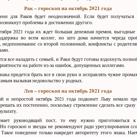
Рак – гороскоп на октябрь 2021 года
ени для Раков будет неоднозначной. Если будет получаться 
 возникнут проблемы в достижении другого.
ктября 2021 года их ждет большая денежная премия, выгодные
оддержка во всем коллег, но зато дома начнется череда пр
, недопонимание со второй половинкой, конфликты с родител
ьми.
тся все наладить с семьей, и Раки будут готовы вздохнуть полно
иятности на работе из-за ошибок, допущенных коллегами.
иака придется брать все в свои руки и исправлять чужие прома
 самым вызывая недовольство у родных.
Лев – гороскоп на октябрь 2021 года
й и непростой октябрь 2021 года подкинет Льву немало про
 решать их постепенно, поскольку стремление сделать все сразу
ультату.
мает руководящий пост, то ему нужно приготовиться к
о гороскоп и звезды не рекомендуют ради урегулирования ссо
 Такое поведение только навредит авторитету этого знака. На