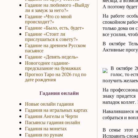
месяца, а возмо
Гадание на любимого «Выйду
А поэтому будет
ли я замуж за него?»
На работе особ
Гадание «Что со мной
происходит?»
спокойном рабоч
Гадание «Было, есть, будет»
только дома он 
Гадание «Стоит ли
все усилия, что
прислушаться к совету?»
В октябре Тель
Гадание на древнем Русском
Активные прогул
пасьянсе
Гадание «Девять недель»
Новогоднее гадание-
предсказание на бумажках
В октябре 2
Прогноз Таро на 2026 год по
голос, то е
дате рождения
получить желаем
На профессиона
Гадания онлайн
знаку придется 
нападок коллег.
Новые онлайн гадания
Гадания на игральных картах
Навалившиеся не
Гадания Ангелы и Черти
собраться и воп
Пасьянсы гадания онлайн
Гадания на монетах
В семье этот 
Гадания по рунам
Исправить слож