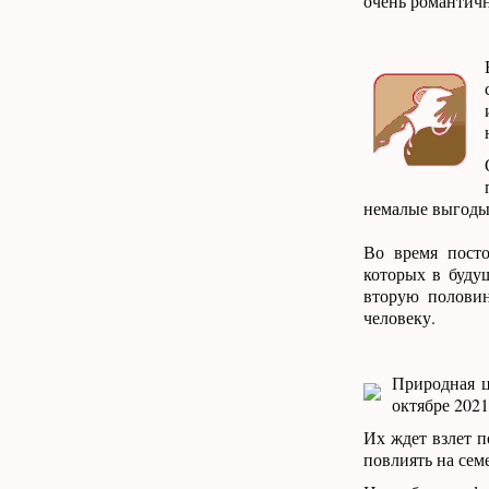
очень романтичн
немалые выгоды
Во время посто
которых в буду
вторую половин
человеку.
Природная ц
октябре 2021
Их ждет взлет п
повлиять на сем