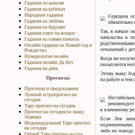
Гадания по книгам
Гадания на кубиках
Народные гадания
Середина ос
Гадания на любовь
обязательно
Гадания на будущее
Так, в начале о
Гадания ответ на вопрос
начальства и п
Гадания на совместимость
родственниками
Онлайн гадания на Новый год и
отношений с дет
Рождество
Нумерология онлайн
Когда же получи
Гадания онлайн Да Нет
посыплются непр
Гадания на день
Этому знаку Зод
Прогнозы
на работе и тем
Прогнозы и предсказания
Лунный астропрогноз на
Нестабильны
сегодня
рекомендует
Таро прогноз на сегодня
к плачевному рез
Прогноз на сегодня по знаку
Зодиака
Если Лев зани
Индивидуальный Таро прогноз
подчиненными. Н
на сегодня
либо на поводу.
Общий Таро прогноз на год