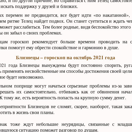
жно, и по другой причине, но справиться с ним Телец самостоят
 искать поддержку у друзей и близких.
ых перемен не предвидится, все будет идти «по накатанной»,
ем ритме Телец найдет подвох. Он станет суетиться и ждать че
сможет расслабиться. Тем более родные, видя беспокойство этого
бы он забыл о своих проблемах.
цам гороскоп рекомендует больше времени проводить на с
ки помогут ему обрести спокойствие и гармонию в душе.
Близнецы – гороскоп на октябрь 2021 года
021 года Близнецы вынуждены будут постоянно спорить, руг
сть применять несвойственные им способы достижения своей цели
ое будет невозможно.
льном поприще могут начаться серьезные проблемы из-за зав
решать их самостоятельно, отбиваясь как от обвинения начал
 К тому же, есть вероятность попасть на крупную сумму денег.
приятности Близнецов не сломят, скорее, наоборот, такая зака
лотить в жизнь свои планы.
знак тоже ждут небольшие неурядицы, связанные с младш
ившуюся ситуацию поможет разговор по душам.