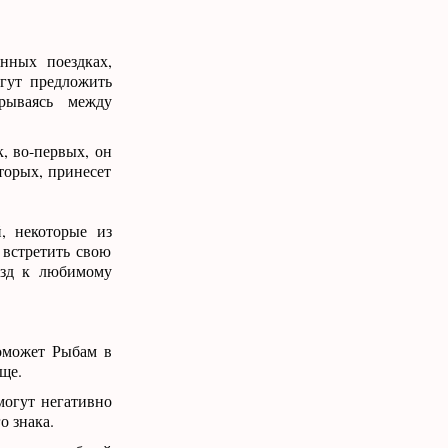
нных поездках,
гут предложить
зрываясь между
к, во-первых, он
торых, принесет
, некоторые из
 встретить свою
езд к любимому
поможет Рыбам в
ще.
могут негативно
о знака.