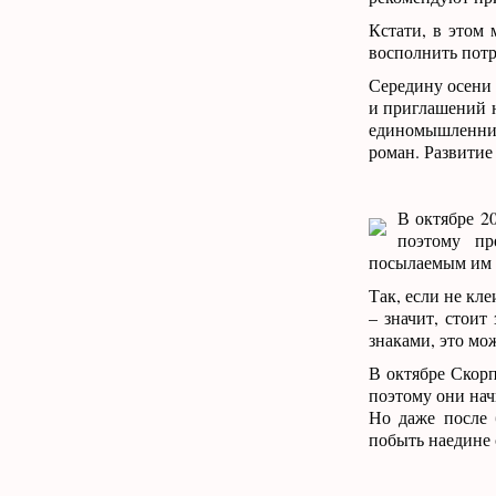
Кстати, в этом
восполнить потр
Середину осени 
и приглашений н
единомышленник
роман. Развитие 
В октябре 2
поэтому пр
посылаемым им С
Так, если не кл
– значит, стоит
знаками, это мо
В октябре Скорп
поэтому они нач
Но даже после 
побыть наедине с