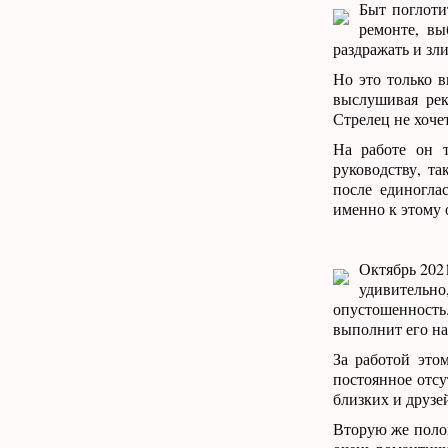
Быт поглоти
ремонте, вы
раздражать и зли
Но это только в
выслушивая рек
Стрелец не хочет
На работе он т
руководству, та
после единогла
именно к этому 
Октябрь 2021
удивительно,
опустошенность.
выполнит его на
За работой это
постоянное отсу
близких и друзе
Вторую же поло