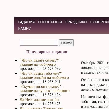
ГАДАНИЯ
ГОРОСКОПЫ
ПРАЗДНИКИ
НУМЕРОЛ
КАМНИ
Популярные гадания
"Что он делает сейчас?" -
Октябрь 2021 г
гадание на любимого
довольно непрос
просмотров - 23 673 539
в семье, так и на
"Что он думает обо мне?" -
гадание онлайн на любимого
Особенно это ко
просмотров - 18 938 941
начаться даже п
"Скучает ли он по мне?" -
денег, отложенн
гадание на чувства любимого
просмотров - 18 578 436
На личном фро
Да-Нет гадание онлайн
заботами, связа
просмотров - 14 735 475
и знакомства с 
Личная карта Таро по дате