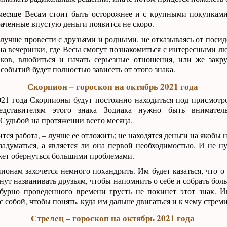
 месяце Весам стоит быть осторожнее и с крупными покупкам
аченные впустую деньги появится не скоро.
лучше провести с друзьями и родными, не отказываясь от посид
а вечеринки, где Весы смогут познакомиться с интересными лю
ов, влюбиться и начать серьезные отношения, или же закру
событий будет полностью зависеть от этого знака.
Скорпион – гороскоп на октябрь 2021 года
021 года Скорпионы будут постоянно находиться под присмот
едставителям этого знака Зодиака нужно быть внимател
удьбой на протяжении всего месяца.
еится работа, – лучше ее отложить; не находятся деньги на якоб
 задуматься, а является ли она первой необходимостью. И не н
жет обернуться большими проблемами.
ионам захочется немного похандрить. Им будет казаться, что о
нут названивать друзьям, чтобы напомнить о себе и собрать бо
бурно проведенного времени грусть не покинет этот знак. 
 собой, чтобы понять, куда им дальше двигаться и к чему стреми
Стрелец – гороскоп на октябрь 2021 года