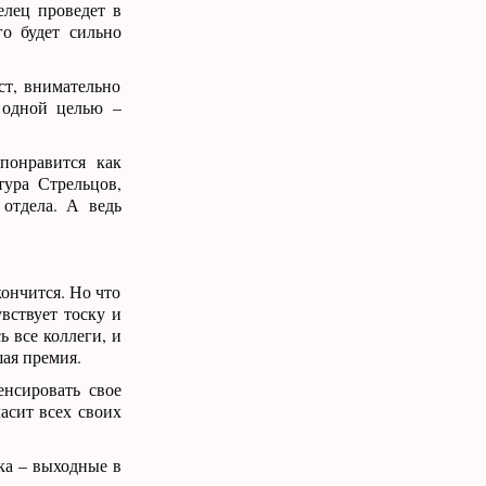
елец проведет в
го будет сильно
ст, внимательно
 одной целью –
понравится как
тура Стрельцов,
 отдела. А ведь
кончится. Но что
увствует тоску и
ь все коллеги, и
шая премия.
енсировать свое
асит всех своих
ка – выходные в