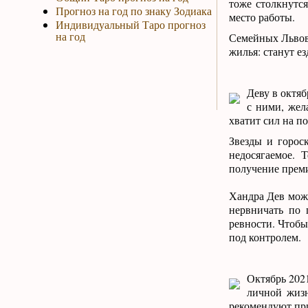
тоже столкнутс
Прогноз на год по знаку Зодиака
место работы.
Индивидуальный Таро прогноз
на год
Семейных Львов 
жилья: станут е
Деву в октя
с ними, жел
хватит сил на п
Звезды и горос
недосягаемое. 
получение преми
Хандра Дев може
нервничать по 
ревности. Чтобы
под контролем.
Октябрь 2021
личной жизн
рекомендуют при