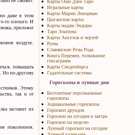
ельно не сможет.
Карты Ошо Дзен Таро
Игральные карты
Карты Марии Ленорман
 но даже в этом
Цыганские карты
го-то плохого. И
Карты мадам Эндоры
 знака, приложат
Таро Эльтины
Карты Ангелов и чертей
вежем воздухе.
Руны
Славянские Резы Рода
Книга Перемен, толкование
гексаграмм
аться, повышать
Карты Сведенборга
. Но по-другому
Гадательные системы
Гороскопы и лунные дни
истников. Этому
Бесплатные персональные
ьства, так и от
гороскопы
Зодиакальные гороскопы
лка заставит их
Гороскоп друидов
Гороскоп на сегодня и завтра
Гороскоп на неделю
им поколением.
Лунный гороскоп на сегодня
Лунный календарь